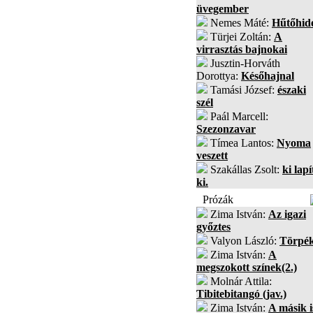
üvegember
Nemes Máté:
Hűtőhid
Türjei Zoltán:
A
virrasztás bajnokai
Jusztin-Horváth
Dorottya:
Későhajnal
Tamási József:
északi
szél
Paál Marcell:
Szezonzavar
Tímea Lantos:
Nyoma
veszett
Szakállas Zsolt:
ki lapí
ki.
Prózák
Zima István:
Az igazi
győztes
Valyon László:
Törpé
Zima István:
A
megszokott színek(2.)
Molnár Attila:
Tibitebitangó (jav.)
Zima István:
A másik i