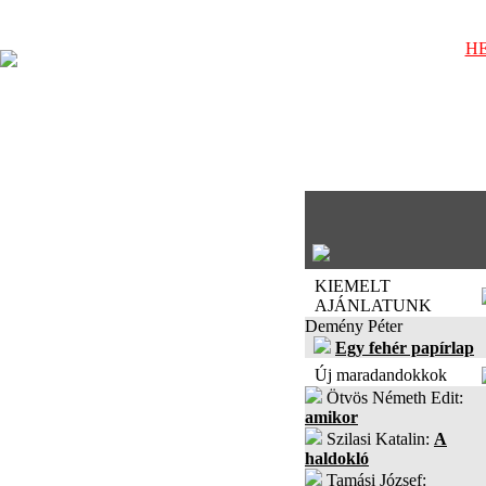
HE
KIEMELT
AJÁNLATUNK
Demény Péter
Egy fehér papírlap
Új maradandokkok
Ötvös Németh Edit:
amikor
Szilasi Katalin:
A
haldokló
Tamási József: