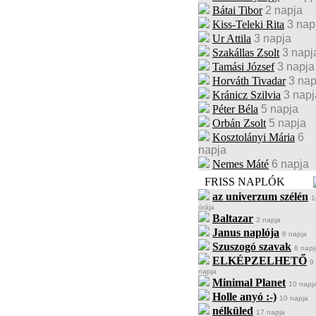
Bátai Tibor
2 napja
Kiss-Teleki Rita
3 nap
Ur Attila
3 napja
Szakállas Zsolt
3 napj
Tamási József
3 napja
Horváth Tivadar
3 nap
Kránicz Szilvia
3 napj
Péter Béla
5 napja
Orbán Zsolt
5 napja
Kosztolányi Mária
6
napja
Nemes Máté
6 napja
FRISS NAPLÓK
az univerzum szélén
1
órája
Baltazar
3 napja
Janus naplója
6 napja
Szuszogó szavak
8 napj
ELKÉPZELHETŐ
9
napja
Minimal Planet
10 napj
Holle anyó :-)
10 napja
nélküled
17 napja