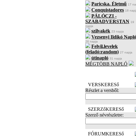
Paricska. Életmű
17 na
Conquistadores
18 napj
PÁLÓCZI -
SZABADVERSTAN
19
napja
szilvakék
23 napja
Vezsenyi Ildikó Napló
26 napja
Felvil.levelek
(feladó:random)
27 napja
útinapló
31 napja
MÉGTÖBB NAPLÓ
BECENÉV
LEFOGLALÁSA
VERSKERESő
Részlet a versből:
SZERZőKERESő
Szerző névrészletre:
FÓRUMKERESő