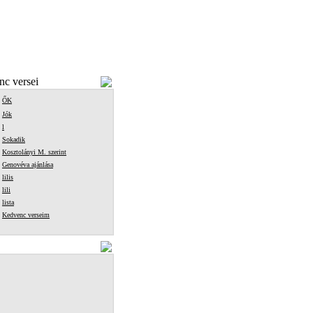
c versei
ŐK
Jók
l
Sokadik
Kosztolányi M. szerint
Genovéva ajánlása
lilis
lili
lista
Kedvenc verseim