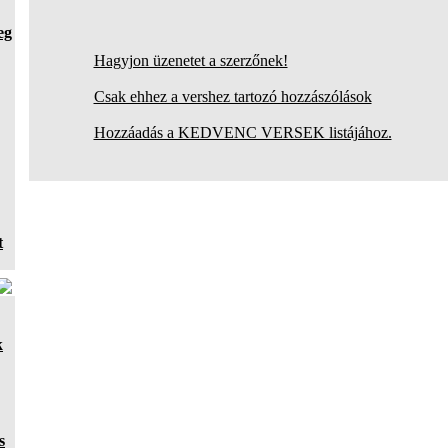
eg
Hagyjon üzenetet a szerzőnek!
Csak ehhez a vershez tartozó hozzászólások
Hozzáadás a KEDVENC VERSEK listájához.
t
k
s