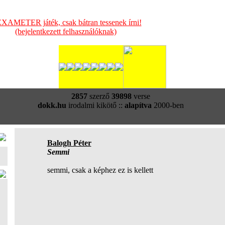
XAMETER játék, csak bátran tessenek írni!
(bejelentkezett felhasználóknak)
2857
szerző
39898
verse
dokk.hu
irodalmi kikötő ::
alapítva
2000-ben
Balogh Péter
Semmi
semmi, csak a képhez ez is kellett