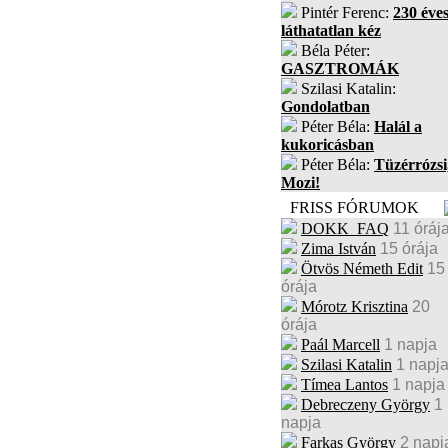
Pintér Ferenc:
230 éves
láthatatlan kéz
Béla Péter:
GASZTROMÁK
Szilasi Katalin:
Gondolatban
Péter Béla:
Halál a
kukoricásban
Péter Béla:
Tüzérrózsi
Mozi!
FRISS FÓRUMOK
DOKK_FAQ
11 óráj
Zima István
15 órája
Ötvös Németh Edit
15
órája
Mórotz Krisztina
20
órája
Paál Marcell
1 napja
Szilasi Katalin
1 napj
Tímea Lantos
1 napja
Debreczeny György
1
napja
Farkas György
2 napj