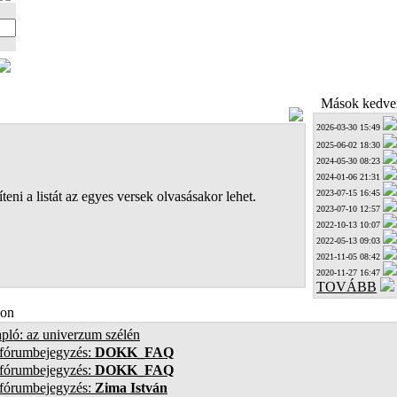
Mások kedven
2026-03-30 15:49
2025-06-02 18:30
2024-05-30 08:23
2024-01-06 21:31
2023-07-15 16:45
teni a listát az egyes versek olvasásakor lehet.
2023-07-10 12:57
2022-10-13 10:07
2022-05-13 09:03
2021-11-05 08:42
2020-11-27 16:47
TOVÁBB
on
pló: az univerzum szélén
 fórumbejegyzés:
DOKK_FAQ
 fórumbejegyzés:
DOKK_FAQ
 fórumbejegyzés:
Zima István