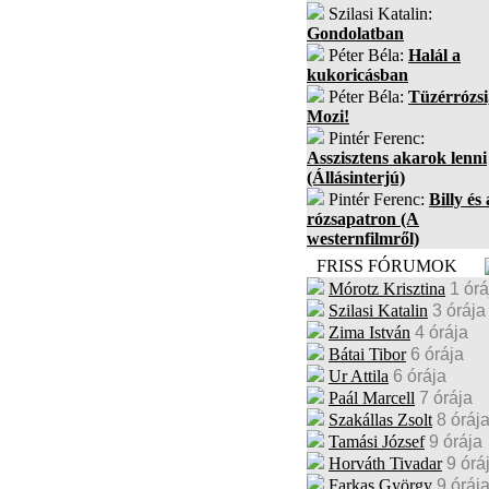
Szilasi Katalin:
Gondolatban
Péter Béla:
Halál a
kukoricásban
Péter Béla:
Tüzérrózsi
Mozi!
Pintér Ferenc:
Asszisztens akarok lenni
(Állásinterjú)
Pintér Ferenc:
Billy és 
rózsapatron (A
westernfilmről)
FRISS FÓRUMOK
Mórotz Krisztina
1 órá
Szilasi Katalin
3 órája
Zima István
4 órája
Bátai Tibor
6 órája
Ur Attila
6 órája
Paál Marcell
7 órája
Szakállas Zsolt
8 óráj
Tamási József
9 órája
Horváth Tivadar
9 órá
Farkas György
9 óráj