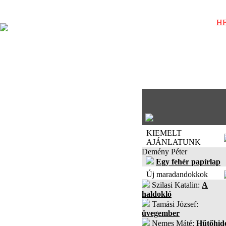
HE
KIEMELT
AJÁNLATUNK
Demény Péter
Egy fehér papírlap
Új maradandokkok
Szilasi Katalin:
A
haldokló
Tamási József:
üvegember
Nemes Máté:
Hűtőhid