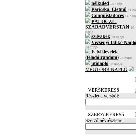
nélküled
14 napja
Paricska. Életmű
14 na
Conquistadores
14 napj
PÁLÓCZI -
SZABADVERSTAN
16
napja
szilvakék
20 napja
Vezsenyi Ildikó Napló
23 napja
Felvil.levelek
(feladó:random)
23 napja
útinapló
28 napja
MÉGTÖBB NAPLÓ
BECENÉV
LEFOGLALÁSA
VERSKERESő
Részlet a versből:
SZERZőKERESő
Szerző névrészletre: