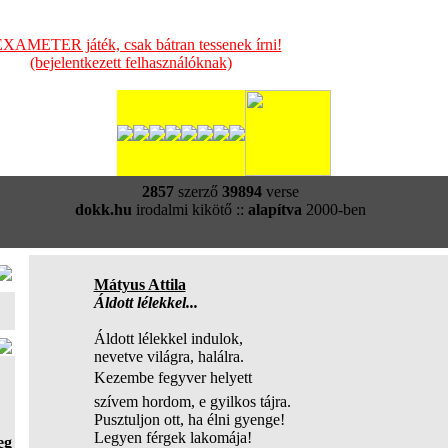
XAMETER játék, csak bátran tessenek írni!
(bejelentkezett felhasználóknak)
2857
szerző
39894
verse
dokk.hu
irodalmi kikötő ::
alapítva
2000-ben
Mátyus Attila
Áldott lélekkel...
Áldott lélekkel indulok,
nevetve világra, halálra.
Kezembe fegyver helyett
szívem hordom, e gyilkos tájra.
Pusztuljon ott, ha élni gyenge!
Legyen férgek lakomája!
eg