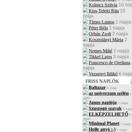
Kránicz Szilvia
10 órá
Kiss-Teleki Rita
10
órája
Tímea Lantos
1 napja
Péter Béla
1 napja
Orbán Zsolt
2 napja
Kosztolányi Mária
2
napja
Nemes Máté
2 napja
Tikkel Lajos
3 napja
Francesco de Orellana
napja
Vezsenyi Ildikó
6 nap
FRISS NAPLÓK
Baltazar
4 órája
az univerzum szélén
1
napja
Janus naplója
3 napja
Szuszogó szavak
5 napj
ELKÉPZELHETŐ
6
napja
Minimal Planet
7 napja
Holle anyó :-)
7 napja