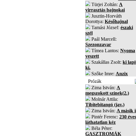
Türjei Zoltán:
A
virrasztás bajnokai
Jusztin-Horváth
Dorottya:
Későhajnal
Tamási József:
északi
szél
Paál Marcell:
Szezonzavar
Tímea Lantos:
Nyoma
veszett
Szakállas Zsolt:
ki lapí
ki.
Szőke Imre:
Anzix
Prózák
Zima István:
A
megszokott színek(2.)
Molnár Attila:
Tibitebitangó (jav.)
Zima István:
A másik i
Pintér Ferenc:
230 éves
láthatatlan kéz
Béla Péter:
GASZTROMÁK