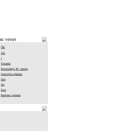
c versei
ŐK
Jók
l
Sokadik
Kosztolányi M. szerint
Genovéva ajánlása
lilis
lili
lista
Kedvenc verseim