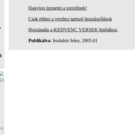
Hagyjon üzenetet a szerzőnek!
Csak ehhez a vershez tartozó hozzászólások
,
Hozzáadás a KEDVENC VERSEK listájához.
Publikálva
: Irodalmi Jelen, 2005.01
a
ja
a
ja
a