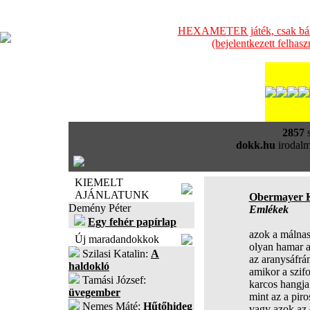
HEXAMETER játék, csak bátra
(bejelentkezett felhas
2857
s
dokk.hu
irodalm
KIEMELT
AJÁNLATUNK
Obermayer 
Demény Péter
Emlékek
Egy fehér papírlap
azok a málna
Új maradandokkok
olyan hamar a
Szilasi Katalin:
A
az aranysáfrá
haldokló
amikor a szifo
Tamási József:
karcos hangja 
üvegember
mint az a piro
Nemes Máté:
Hűtőhideg
vagy azok az 