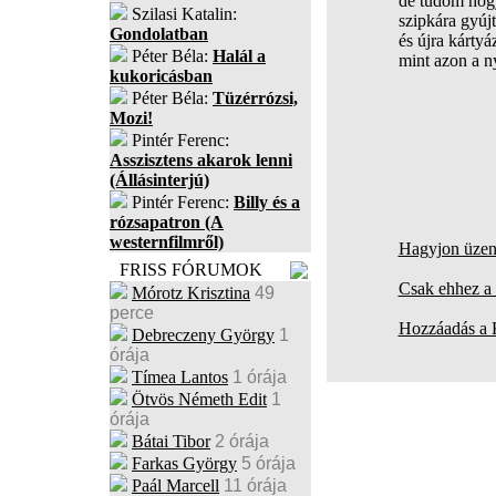
de tudom hog
Szilasi Katalin:
szipkára gyúj
Gondolatban
és újra kárty
Péter Béla:
Halál a
mint azon a 
kukoricásban
Péter Béla:
Tüzérrózsi,
Mozi!
Pintér Ferenc:
Asszisztens akarok lenni
(Állásinterjú)
Pintér Ferenc:
Billy és a
rózsapatron (A
westernfilmről)
Hagyjon üzene
FRISS FÓRUMOK
Csak ehhez a 
Mórotz Krisztina
49
perce
Hozzáadás a
Debreczeny György
1
órája
Tímea Lantos
1 órája
Ötvös Németh Edit
1
órája
Bátai Tibor
2 órája
Farkas György
5 órája
Paál Marcell
11 órája