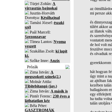
Türjei Zoltán:
A
virrasztás bajnokai
az ötmilliárdo
Jusztin-Horváth
mi persze akk
Dorottya:
Későhajnal
és dinnyeszag 
Tamási József:
északi
túlért akkor az
szél
az illatok vált
Paál Marcell:
és szerelvény
Szezonzavar
vontatott men
Tímea Lantos:
Nyoma
de hol volt m
veszett
feszülve moc
Szakállas Zsolt:
ki lapít
és olvadtak r
ki.
Szőke Imre:
Anzix
gyerekkorom
Prózák
hát hogyan fe
Zima István:
A
úgy mint a n
megszokott színek(2.)
az ajtóban fak
Molnár Attila:
kezében talán
Tibitebitangó (jav.)
ballagásom e
Zima István:
A másik is
egy elfelejtet
Pintér Ferenc:
230 éves a
ha tudta voln
láthatatlan kéz
talán utoljára
Béla Péter:
GASZTROMÁK