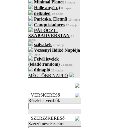
Minimal Planet
8 napja
Holle anyó :-)
8 napja
nélküled
15 napja
Paricska. Életmű
15 napja
Conquistadores
15 napja
PÁLÓCZI -
SZABADVERSTAN
17
napja
szilvakék
20 napja
Vezsenyi Ildikó Naplója
23 napja
Felvil.levelek
(feladó:random)
24 napja
útinapló
29 napja
MÉGTÖBB NAPLÓ
BECENÉV
LEFOGLALÁSA
VERSKERESő
Részlet a versből:
SZERZőKERESő
Szerző névrészletre: