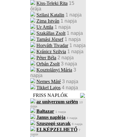
Kiss-Teleki Rita
15
órája
Szilasi Katalin
1 napja
Zima István
1 napja
Ur Attila
1 napja
Szakállas Zsolt
1 napja
Tamási József
1 napja
Horváth Tivadar
1 napja
Kránicz Szilvia
1 napja
Péter Béla
2 napja
Orbán Zsolt
3 napja
Kosztolányi Mária
3
napja
Nemes Máté
3 napja
Tikkel Lajos
4 napja
FRISS NAPLÓK
az univerzum szélén
10
órája
Baltazar
1 napja
Janus naplója
4 napja
Szuszogó szavak
6 napja
ELKÉPZELHETŐ
7
napja