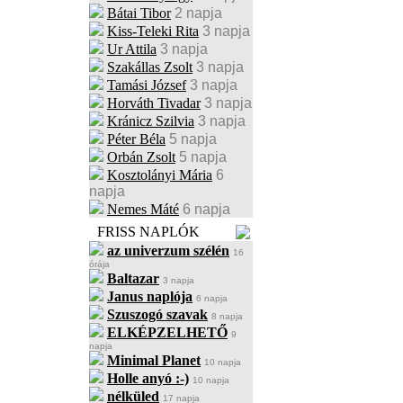
Bátai Tibor
2 napja
Kiss-Teleki Rita
3 napja
Ur Attila
3 napja
Szakállas Zsolt
3 napja
Tamási József
3 napja
Horváth Tivadar
3 napja
Kránicz Szilvia
3 napja
Péter Béla
5 napja
Orbán Zsolt
5 napja
Kosztolányi Mária
6
napja
Nemes Máté
6 napja
FRISS NAPLÓK
az univerzum szélén
16
órája
Baltazar
3 napja
Janus naplója
6 napja
Szuszogó szavak
8 napja
ELKÉPZELHETŐ
9
napja
Minimal Planet
10 napja
Holle anyó :-)
10 napja
nélküled
17 napja