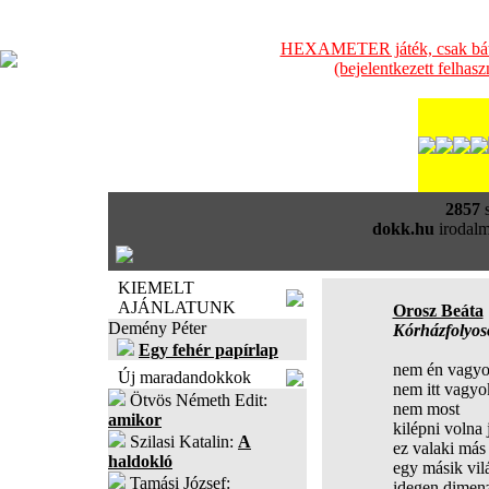
HEXAMETER játék, csak bátra
(bejelentkezett felhas
2857
s
dokk.hu
irodalm
KIEMELT
AJÁNLATUNK
Orosz Beáta
Demény Péter
Kórházfolyos
Egy fehér papírlap
nem én vagy
Új maradandokkok
nem itt vagyo
Ötvös Németh Edit:
nem most
amikor
kilépni volna 
Szilasi Katalin:
A
ez valaki más
haldokló
egy másik vil
Tamási József:
idegen dimen