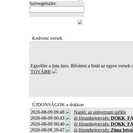
Szövegrészlet:
FOTÓK
Kedvenc versek
Egyelőre a lista üres. Bővíteni a listát az egyes versek 
TOVÁBB
ÚJDONSÁGOK a dokkon
2026-08-09 09:48
Napló: az univerzum szélén
2026-08-09 00:43
új fórumbejegyzés:
DOKK_F
2026-08-09 00:40
új fórumbejegyzés:
DOKK_F
2026-08-08 20:47
új fórumbejegyzés:
Zima Istvá