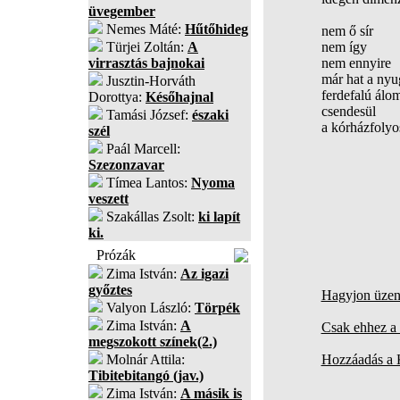
üvegember
Nemes Máté:
Hűtőhideg
nem ő sír
Türjei Zoltán:
A
nem így
virrasztás bajnokai
nem ennyire
már hat a nyu
Jusztin-Horváth
ferdefalú álo
Dorottya:
Későhajnal
csendesül
Tamási József:
északi
a kórházfolyo
szél
Paál Marcell:
Szezonzavar
Tímea Lantos:
Nyoma
veszett
Szakállas Zsolt:
ki lapít
ki.
Prózák
Zima István:
Az igazi
győztes
Hagyjon üzene
Valyon László:
Törpék
Zima István:
A
Csak ehhez a 
megszokott színek(2.)
Molnár Attila:
Hozzáadás a
Tibitebitangó (jav.)
Zima István:
A másik is