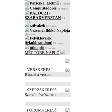
Paricska. Életmű
17 napja
Conquistadores
18 napja
PÁLÓCZI -
SZABADVERSTAN
19
napja
szilvakék
23 napja
Vezsenyi Ildikó Naplója
26 napja
Felvil.levelek
(feladó:random)
27 napja
útinapló
31 napja
MÉGTÖBB NAPLÓ
BECENÉV
LEFOGLALÁSA
VERSKERESő
Részlet a versből:
SZERZőKERESő
Szerző névrészletre:
FÓRUMKERESő