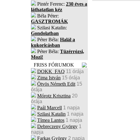
Pintér Ferenc:
230 éves a
láthatatlan kéz
Béla Péter:
GASZTROMÁK
Szilasi Katalin:
Gondolatban
Péter Béla:
Halál a
kukoricásban
Péter Béla:
Tüzérrózsi,
Mozi!
FRISS FÓRUMOK
DOKK_FAQ
11 órája
Zima István
15 órája
Ötvös Németh Edit
15
órája
Mórotz Krisztina
20
órája
Paál Marcell
1 napja
Szilasi Katalin
1 napja
Tímea Lantos
1 napja
Debreczeny György
1
napja
Farkas György
2 napja