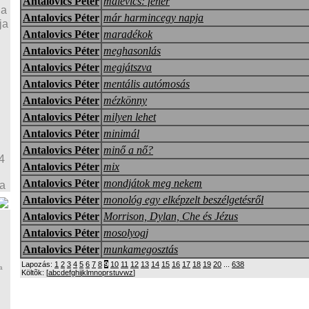
Antalovics Péter
malevics: fehér
ja
Antalovics Péter
már harmincegy napja
ja
Antalovics Péter
maradékok
Antalovics Péter
meghasonlás
Antalovics Péter
megjátszva
Antalovics Péter
mentális autómosás
Antalovics Péter
mézkönny
Antalovics Péter
milyen lehet
Antalovics Péter
minimál
Antalovics Péter
minő a nő?
4
Antalovics Péter
mix
Antalovics Péter
mondjátok meg nekem
ja
Antalovics Péter
monológ egy elképzelt beszélgetésről
Antalovics Péter
Morrison, Dylan, Che és Jézus
Antalovics Péter
mosolyogj
Antalovics Péter
munkamegosztás
Lapozás:
1
2
3
4
5
6
7
8
9
10
11
12
13
14
15
16
17
18
19
20
...
638
a
Költõk: [
a
b
c
d
e
f
g
h
i
j
k
l
m
n
o
p
r
s
t
u
v
w
z
]