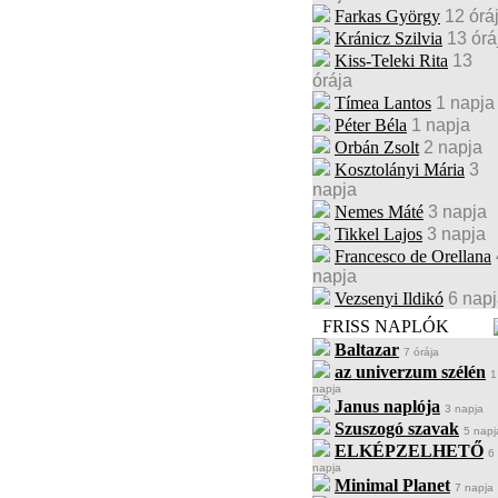
Farkas György
12 órá
Kránicz Szilvia
13 órá
Kiss-Teleki Rita
13
órája
Tímea Lantos
1 napja
Péter Béla
1 napja
Orbán Zsolt
2 napja
Kosztolányi Mária
3
napja
Nemes Máté
3 napja
Tikkel Lajos
3 napja
Francesco de Orellana
napja
Vezsenyi Ildikó
6 nap
FRISS NAPLÓK
Baltazar
7 órája
az univerzum szélén
1
napja
Janus naplója
3 napja
Szuszogó szavak
5 napj
ELKÉPZELHETŐ
6
napja
Minimal Planet
7 napja