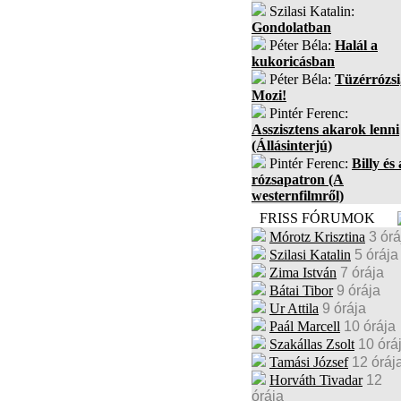
Szilasi Katalin:
Gondolatban
Péter Béla:
Halál a
kukoricásban
Péter Béla:
Tüzérrózsi
Mozi!
Pintér Ferenc:
Asszisztens akarok lenni
(Állásinterjú)
Pintér Ferenc:
Billy és 
rózsapatron (A
westernfilmről)
FRISS FÓRUMOK
Mórotz Krisztina
3 órá
Szilasi Katalin
5 órája
Zima István
7 órája
Bátai Tibor
9 órája
Ur Attila
9 órája
Paál Marcell
10 órája
Szakállas Zsolt
10 órá
Tamási József
12 óráj
Horváth Tivadar
12
órája