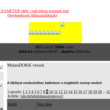
XAMETER játék, csak bátran tessenek írni!
(bejelentkezett felhasználóknak)
2857
szerző
39894
verse
dokk.hu
irodalmi kikötő ::
alapítva
2000-ben
MulanDOKK versek
A táblázat rendezéséhez kattintson a megfelelõ oszlop nevére!
Lapozás:
1
2
3
4
5
6
7
8
9
10
11
12
13
14
15
16
17
18
19
20
...
6
Költõk: [
a
b
c
d
e
f
g
h
i
j
k
l
m
n
o
p
r
s
t
u
v
w
z
]
Költô
Vers címe
eg