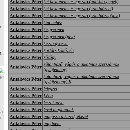
Antalovics Péter
két hexameter + egy szó (anti-bio-gépek)
Antalovics Péter
két hexameter + egy szó (szimbiózis?)
Antalovics Péter
két hexameter + egy szó (szimbiózis)(jav.)
Antalovics Péter
kint nehéz
,
Antalovics Péter
kisgyermek
Antalovics Péter
kisgyermek (jav.)
Antalovics Péter
kiszipolyozva
Antalovics Péter
kortárs költő: én
a
Antalovics Péter
közöny
különböző, vágásra alkalmas szerszámok
Antalovics Péter
(gyűjtemény)
különböző, vágásra alkalmas szerszámok
ja
Antalovics Péter
(gyűjtemény) II
Antalovics Péter
lélegzet
Antalovics Péter
Léna
Antalovics Péter
leszakadva
Antalovics Péter
levél magamnak
ja
Antalovics Péter
magasra a kezed, ékezet
a
Antalovics Péter
majdnem