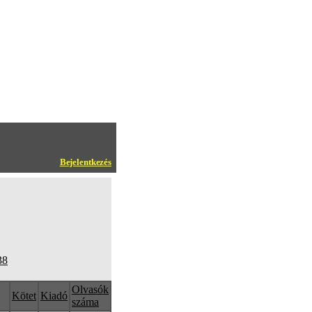
Bejelentkezés
38
Olvasók
Kötet
Kiadó
száma