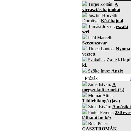
Türjei Zoltán:
A
virrasztás bajnokai
Jusztin-Horváth
Dorottya:
Későhajnal
Tamási József:
északi
szél
Paál Marcell:
Szezonzavar
Tímea Lantos:
Nyoma
veszett
Szakállas Zsolt:
ki lapí
ki.
Szőke Imre:
Anzix
Prózák
Zima István:
A
megszokott színek(2.)
Molnár Attila:
Tibitebitangó (jav.)
Zima István:
A másik i
Pintér Ferenc:
230 éves
láthatatlan kéz
Béla Péter:
GASZTROMÁK