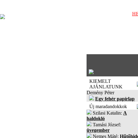
HE
KIEMELT
AJÁNLATUNK
Demény Péter
Egy fehér papírlap
Új maradandokkok
Szilasi Katalin:
A
haldokló
Tamási József:
üvegember
Nemes Máté:
Hűtőhid