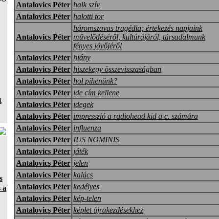
Antalovics Péter
halk szív
Antalovics Péter
halotti tor
háromszavas tragédia; értekezés napjaink
Antalovics Péter
művelődéséről, kultúrájáról, társadalmunk
fényes jövőjéről
Antalovics Péter
hiány
Antalovics Péter
hiszekegy összevisszaságban
Antalovics Péter
hol pihenünk?
Antalovics Péter
ide cím kellene
t
Antalovics Péter
idegek
Antalovics Péter
impresszió a radiohead kid a c. számára
Antalovics Péter
influenza
Antalovics Péter
IUS NOMINIS
Antalovics Péter
játék
Antalovics Péter
jelen
Antalovics Péter
kalács
s
Antalovics Péter
kedélyes
 a
Antalovics Péter
kép-telen
Antalovics Péter
képlet újrakezdésekhez