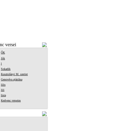
c versei
ŐK
Jók
l
Sokadik
Kosztolányi M. szerint
Genovéva ajánlása
lilis
lili
lista
Kedvenc verseim