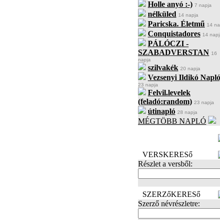
Holle anyó :-)
7 napja
nélküled
14 napja
Paricska. Életmű
14 na
Conquistadores
14 napj
PÁLÓCZI -
SZABADVERSTAN
16
napja
szilvakék
20 napja
Vezsenyi Ildikó Napló
23 napja
Felvil.levelek
(feladó:random)
23 napja
útinapló
28 napja
MÉGTÖBB NAPLÓ
BECENÉV
LEFOGLALÁSA
VERSKERESő
Részlet a versből:
SZERZőKERESő
Szerző névrészletre: