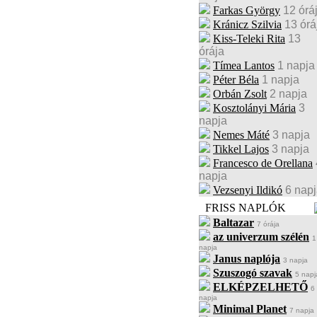
Farkas György
12 órá
Kránicz Szilvia
13 órá
Kiss-Teleki Rita
13
órája
Tímea Lantos
1 napja
Péter Béla
1 napja
Orbán Zsolt
2 napja
Kosztolányi Mária
3
napja
Nemes Máté
3 napja
Tikkel Lajos
3 napja
Francesco de Orellana
napja
Vezsenyi Ildikó
6 nap
FRISS NAPLÓK
Baltazar
7 órája
az univerzum szélén
1
napja
Janus naplója
3 napja
Szuszogó szavak
5 napj
ELKÉPZELHETŐ
6
napja
Minimal Planet
7 napja