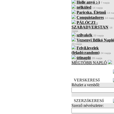
Holle anyó :-)
7 napja
nélküled
14 napja
Paricska. Életmű
14 na
Conquistadores
14 napj
PÁLÓCZI -
SZABADVERSTAN
16
napja
szilvakék
20 napja
Vezsenyi Ildikó Napló
23 napja
Felvil.levelek
(feladó:random)
24 napja
útinapló
28 napja
MÉGTÖBB NAPLÓ
BECENÉV
LEFOGLALÁSA
VERSKERESő
Részlet a versből:
SZERZőKERESő
Szerző névrészletre: