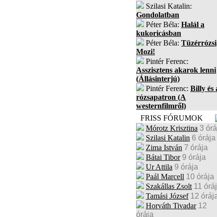
Szilasi Katalin:
Gondolatban
Péter Béla:
Halál a
kukoricásban
Péter Béla:
Tüzérrózsi
Mozi!
Pintér Ferenc:
Asszisztens akarok lenni
(Állásinterjú)
Pintér Ferenc:
Billy és 
rózsapatron (A
westernfilmről)
FRISS FÓRUMOK
Mórotz Krisztina
3 órá
Szilasi Katalin
6 órája
Zima István
7 órája
Bátai Tibor
9 órája
Ur Attila
9 órája
Paál Marcell
10 órája
Szakállas Zsolt
11 órá
Tamási József
12 óráj
Horváth Tivadar
12
órája