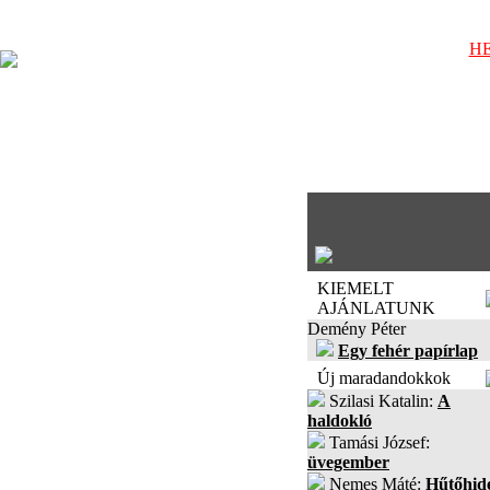
HE
KIEMELT
AJÁNLATUNK
Demény Péter
Egy fehér papírlap
Új maradandokkok
Szilasi Katalin:
A
haldokló
Tamási József:
üvegember
Nemes Máté:
Hűtőhid