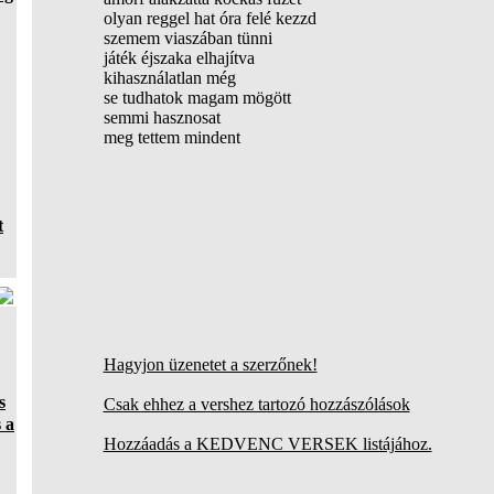
olyan reggel hat óra felé kezzd
szemem viaszában tünni
játék éjszaka elhajítva
kihasználatlan még
se tudhatok magam mögött
semmi hasznosat
meg tettem mindent
t
Hagyjon üzenetet a szerzőnek!
s
Csak ehhez a vershez tartozó hozzászólások
 a
Hozzáadás a KEDVENC VERSEK listájához.