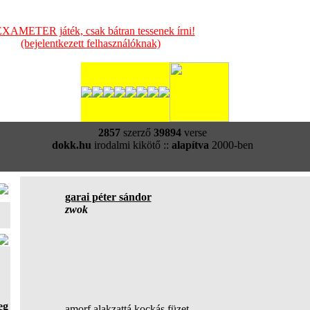
XAMETER játék, csak bátran tessenek írni!
(bejelentkezett felhasználóknak)
2857
szerző
39894
verse
dokk.hu
irodalmi kikötő ::
alapítva
2000-ben
garai péter sándor
zwok
eg
amorf alakzattá kockás füzet