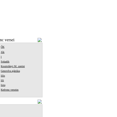
c versei
ŐK
Jók
l
Sokadik
Kosztolányi M. szerint
Genovéva ajánlása
lilis
lili
lista
Kedvenc verseim