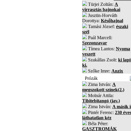
Türjei Zoltán:
A
virrasztás bajnokai
Jusztin-Horváth
Dorottya:
Későhajnal
Tamási József:
északi
szél
Paál Marcell:
Szezonzavar
Tímea Lantos:
Nyoma
veszett
Szakállas Zsolt:
ki lapí
ki.
Szőke Imre:
Anzix
Prózák
Zima István:
A
megszokott színek(2.)
Molnár Attila:
Tibitebitangó (jav.)
Zima István:
A másik i
Pintér Ferenc:
230 éves
láthatatlan kéz
Béla Péter:
GASZTROMÁK