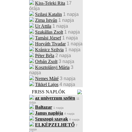
Kiss-Teleki Rita
17
órája
Szilasi Katalin
1 napja
Zima István
1 napja
Ur Attila
1 napja
Szakállas Zsolt
1 napja
Tamási József
1 napja
Horváth Tivadar
1 napja
Kránicz Szilvia
1 napja
Péter Béla
2 napja
Orbán Zsolt
3 napja
Kosztolányi Mária
3
napja
Nemes Máté
3 napja
Tikkel Lajos
4 napja
FRISS NAPLÓK
az univerzum szélén
11
órája
Baltazar
1 napja
Janus naplója
4 napja
Szuszogó szavak
6 napja
ELKÉPZELHETŐ
7
napja