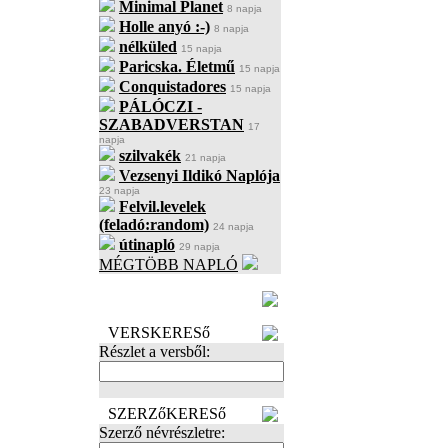
Minimal Planet
8 napja
Holle anyó :-)
8 napja
nélküled
15 napja
Paricska. Életmű
15 napja
Conquistadores
15 napja
PÁLÓCZI -
SZABADVERSTAN
17
napja
szilvakék
21 napja
Vezsenyi Ildikó Naplója
23 napja
Felvil.levelek
(feladó:random)
24 napja
útinapló
29 napja
MÉGTÖBB NAPLÓ
BECENÉV
LEFOGLALÁSA
VERSKERESő
Részlet a versből:
SZERZőKERESő
Szerző névrészletre: