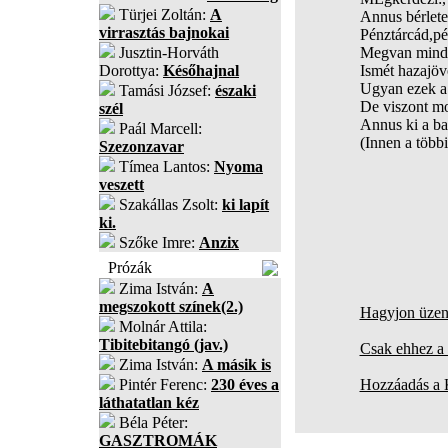
Türjei Zoltán:
A
Annus bérlete
virrasztás bajnokai
Pénztárcád,p
Jusztin-Horváth
Megvan mind
Dorottya:
Későhajnal
Ismét hazajöv
Ugyan ezek a
Tamási József:
északi
De viszont mo
szél
Annus ki a ba
Paál Marcell:
(Innen a többi
Szezonzavar
Tímea Lantos:
Nyoma
veszett
Szakállas Zsolt:
ki lapít
ki.
Szőke Imre:
Anzix
Prózák
Zima István:
A
megszokott színek(2.)
Hagyjon üzene
Molnár Attila:
Tibitebitangó (jav.)
Csak ehhez a 
Zima István:
A másik is
Pintér Ferenc:
230 éves a
Hozzáadás a
láthatatlan kéz
Béla Péter:
GASZTROMÁK