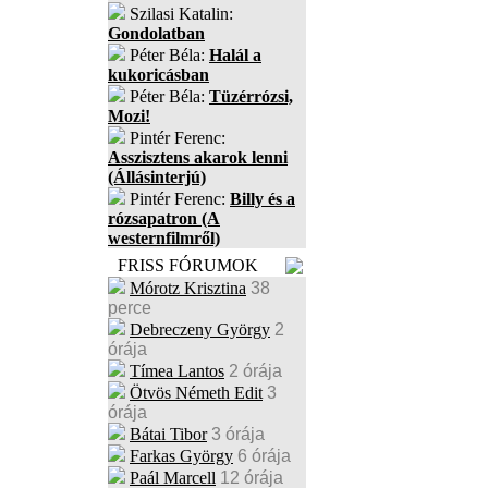
Szilasi Katalin:
Gondolatban
Péter Béla:
Halál a
kukoricásban
Péter Béla:
Tüzérrózsi,
Mozi!
Pintér Ferenc:
Asszisztens akarok lenni
(Állásinterjú)
Pintér Ferenc:
Billy és a
rózsapatron (A
westernfilmről)
FRISS FÓRUMOK
Mórotz Krisztina
38
perce
Debreczeny György
2
órája
Tímea Lantos
2 órája
Ötvös Németh Edit
3
órája
Bátai Tibor
3 órája
Farkas György
6 órája
Paál Marcell
12 órája