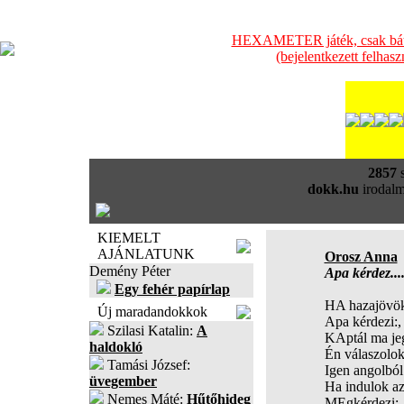
HEXAMETER játék, csak bátra
(bejelentkezett felhas
2857
s
dokk.hu
irodalm
KIEMELT
AJÁNLATUNK
Orosz Anna
Demény Péter
Apa kérdez...
Egy fehér papírlap
HA hazajövök 
Új maradandokkok
Apa kérdezi:,
Szilasi Katalin:
A
KAptál ma je
haldokló
Én válaszolok
Tamási József:
Igen angolból 
üvegember
Ha indulok az
Nemes Máté:
Hűtőhideg
MEgkérdezi:,