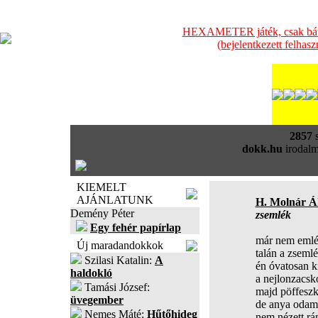
HEXAMETER játék, csak bátra
(bejelentkezett felhas
2857
s
dokk.hu
irodalm
KIEMELT
AJÁNLATUNK
H. Molnár Á
Demény Péter
zsemlék
Egy fehér papírlap
már nem emlé
Új maradandokkok
talán a zseml
Szilasi Katalin:
A
én óvatosan k
haldokló
a nejlonzacsk
Tamási József:
majd pöffeszk
üvegember
de anya odame
Nemes Máté:
Hűtőhideg
nem nézett rá