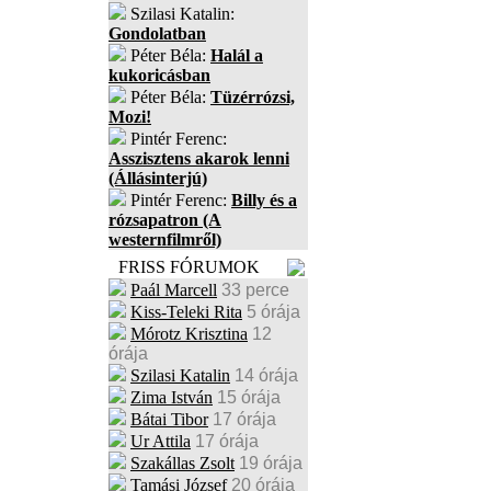
Szilasi Katalin:
Gondolatban
Péter Béla:
Halál a
kukoricásban
Péter Béla:
Tüzérrózsi,
Mozi!
Pintér Ferenc:
Asszisztens akarok lenni
(Állásinterjú)
Pintér Ferenc:
Billy és a
rózsapatron (A
westernfilmről)
FRISS FÓRUMOK
Paál Marcell
33 perce
Kiss-Teleki Rita
5 órája
Mórotz Krisztina
12
órája
Szilasi Katalin
14 órája
Zima István
15 órája
Bátai Tibor
17 órája
Ur Attila
17 órája
Szakállas Zsolt
19 órája
Tamási József
20 órája