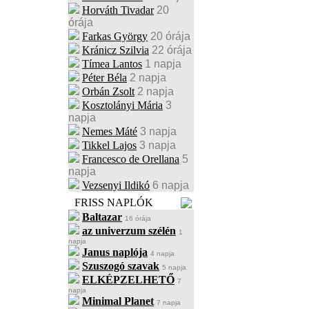
Horváth Tivadar
20
órája
Farkas György
20 órája
Kránicz Szilvia
22 órája
Tímea Lantos
1 napja
Péter Béla
2 napja
Orbán Zsolt
2 napja
Kosztolányi Mária
3
napja
Nemes Máté
3 napja
Tikkel Lajos
3 napja
Francesco de Orellana
5
napja
Vezsenyi Ildikó
6 napja
FRISS NAPLÓK
Baltazar
16 órája
az univerzum szélén
1
napja
Janus naplója
4 napja
Szuszogó szavak
5 napja
ELKÉPZELHETŐ
7
napja
Minimal Planet
7 napja