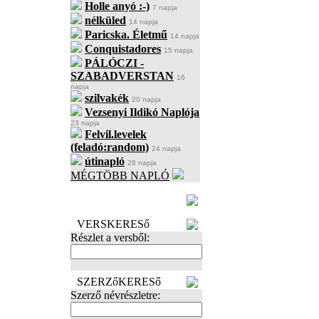
Holle anyó :-)
7 napja
nélküled
14 napja
Paricska. Életmű
14 napja
Conquistadores
15 napja
PÁLÓCZI -
SZABADVERSTAN
16
napja
szilvakék
20 napja
Vezsenyi Ildikó Naplója
23 napja
Felvil.levelek
(feladó:random)
24 napja
útinapló
28 napja
MÉGTÖBB NAPLÓ
BECENÉV
LEFOGLALÁSA
VERSKERESő
Részlet a versből:
SZERZőKERESő
Szerző névrészletre: