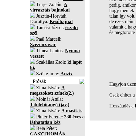
Türjei Zoltán:
A
pedig, amikor
virrasztás bajnokai
hogy menjek k
Jusztin-Horváth
talán így vol
Dorottya:
Későhajnal
de ezek után 
valamit a hag
Tamási József:
északi
és megtörölte
szél
Paál Marcell:
Szezonzavar
Tímea Lantos:
Nyoma
veszett
Szakállas Zsolt:
ki lapít
ki.
Szőke Imre:
Anzix
Prózák
Hagyjon üzene
Zima István:
A
megszokott színek(2.)
Csak ehhez a 
Molnár Attila:
Tibitebitangó (jav.)
Hozzáadás a
Zima István:
A másik is
Pintér Ferenc:
230 éves a
láthatatlan kéz
Béla Péter:
GASZTROMÁK