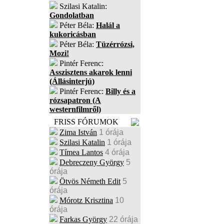
Szilasi Katalin:
Gondolatban
Péter Béla:
Halál a
kukoricásban
Péter Béla:
Tüzérrózsi,
Mozi!
Pintér Ferenc:
Asszisztens akarok lenni
(Állásinterjú)
Pintér Ferenc:
Billy és a
rózsapatron (A
westernfilmről)
FRISS FÓRUMOK
Zima István
1 órája
Szilasi Katalin
1 órája
Tímea Lantos
4 órája
Debreczeny György
5
órája
Ötvös Németh Edit
5
órája
Mórotz Krisztina
10
órája
Farkas György
22 órája