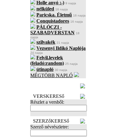
Holle anyó :-)
9 napja
nélküled
16 napja
Paricska. Életmű
16 napja
Conquistadores
16 napja
PÁLÓCZI -
SZABADVERSTAN
18
napja
szilvakék
21 napja
Vezsenyi Ildikó Naplója
24 napja
Felvil.levelek
(feladó:random)
25 napja
útinapló
30 napja
MÉGTÖBB NAPLÓ
BECENÉV
LEFOGLALÁSA
VERSKERESő
Részlet a versből:
SZERZőKERESő
Szerző névrészletre: