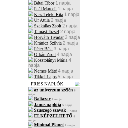
Bátai Tibor
1 napja
Paál Marcell
1 napja
Kiss-Teleki Rita
1 napja
Ur Attila
2 napja
Szakállas Zsolt
2 napja
Tamási József
2 napja
Horváth Tivadar
2 napja
Kránicz Szilvia
2 napja
Péter Béla
3 napja
Orbán Zsolt
4 napja
Kosztolányi Mária
4
napja
Nemes Máté
4 napja
Tikkel Lajos
5 napja
FRISS NAPLÓK
az univerzum szélén
8
órája
Baltazar
2 napja
Janus naplója
5 napja
Szuszogó szavak
7 napja
ELKÉPZELHETŐ
8
napja
Minimal Planet
9 napja