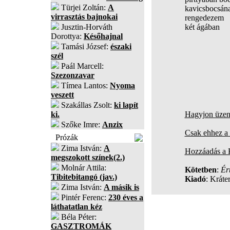
Türjei Zoltán:
A
kavicsbocsána
virrasztás bajnokai
rengedezem
Jusztin-Horváth
két ágában
Dorottya:
Későhajnal
Tamási József:
északi
szél
Paál Marcell:
Szezonzavar
Tímea Lantos:
Nyoma
veszett
Szakállas Zsolt:
ki lapít
ki.
Hagyjon üzene
Szőke Imre:
Anzix
Csak ehhez a 
Prózák
Zima István:
A
Hozzáadás a
megszokott színek(2.)
Molnár Attila:
Kötetben
:
Ér
Tibitebitangó (jav.)
Kiadó
: Kráte
Zima István:
A másik is
Pintér Ferenc:
230 éves a
láthatatlan kéz
Béla Péter:
GASZTROMÁK