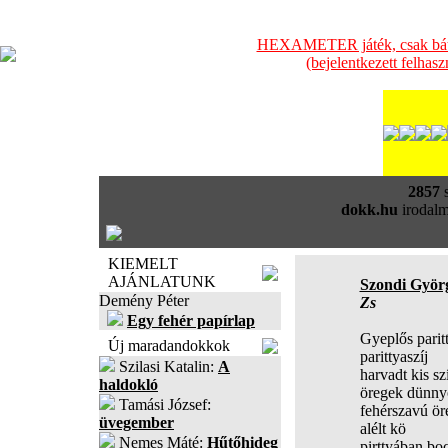
HEXAMETER játék, csak bátra
(bejelentkezett felhas
2857
s
dokk.hu
irodalm
KIEMELT
AJÁNLATUNK
Szondi Györ
Demény Péter
Zs
Egy fehér papírlap
Gyeplős parit
Új maradandokkok
parittyaszíj
Szilasi Katalin:
A
harvadt kis szí
haldokló
öregek dünn
Tamási József:
fehérszavú ör
üvegember
alélt kö
Nemes Máté:
Hűtőhideg
pirttyában bo