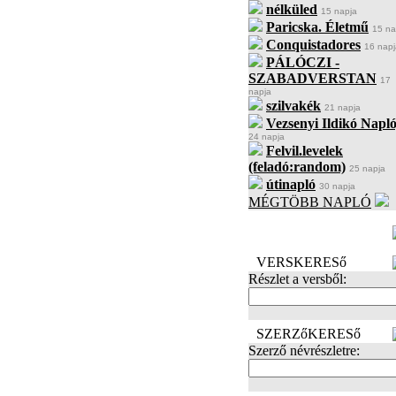
nélküled
15 napja
Paricska. Életmű
15 na
Conquistadores
16 napj
PÁLÓCZI -
SZABADVERSTAN
17
napja
szilvakék
21 napja
Vezsenyi Ildikó Napló
24 napja
Felvil.levelek
(feladó:random)
25 napja
útinapló
30 napja
MÉGTÖBB NAPLÓ
BECENÉV
LEFOGLALÁSA
VERSKERESő
Részlet a versből:
SZERZőKERESő
Szerző névrészletre: