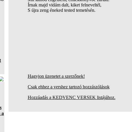
Írnak majd vidám dalt, kiket felneveltél,
S újra zeng éneked tested temetésén.
t
Hagyjon üzenetet a szerzőnek!
Csak ehhez a vershez tartozó hozzászólások
Hozzáadás a KEDVENC VERSEK listájához.
s
 a