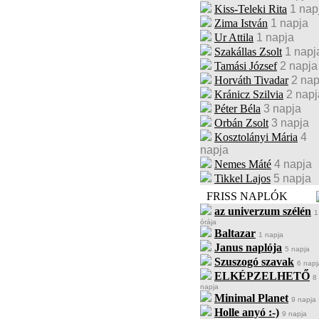
Kiss-Teleki Rita
1 nap
Zima István
1 napja
Ur Attila
1 napja
Szakállas Zsolt
1 napj
Tamási József
2 napja
Horváth Tivadar
2 nap
Kránicz Szilvia
2 napj
Péter Béla
3 napja
Orbán Zsolt
3 napja
Kosztolányi Mária
4
napja
Nemes Máté
4 napja
Tikkel Lajos
5 napja
FRISS NAPLÓK
az univerzum szélén
1
órája
Baltazar
1 napja
Janus naplója
5 napja
Szuszogó szavak
6 napj
ELKÉPZELHETŐ
8
napja
Minimal Planet
9 napja
Holle anyó :-)
9 napja