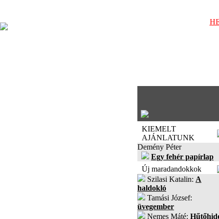
HE
KIEMELT
AJÁNLATUNK
Demény Péter
Egy fehér papírlap
Új maradandokkok
Szilasi Katalin:
A
haldokló
Tamási József:
üvegember
Nemes Máté:
Hűtőhid