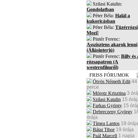
Szilasi Katalin:
Gondolatban
Péter Béla:
Halál a
kukoricásban
Péter Béla:
Tüzérrózsi
Mozi!
Pintér Ferenc:
Asszisztens akarok lenni
(Állásinterjú)
Pintér Ferenc:
Billy és 
rózsapatron (A
westernfilmről)
FRISS FÓRUMOK
Ötvös Németh Edit
44
perce
Mórotz Krisztina
3 órá
Szilasi Katalin
15 óráj
Farkas György
15 órá
Debreczeny György
1
órája
Tímea Lantos
18 óráj
Bátai Tibor
19 órája
Paál Marcell
1 napja