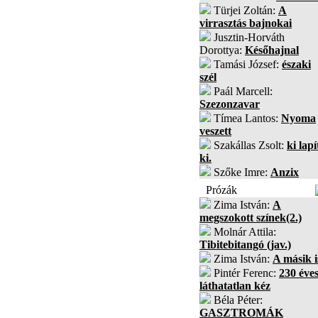
Türjei Zoltán:
A
virrasztás bajnokai
Jusztin-Horváth
Dorottya:
Későhajnal
Tamási József:
északi
szél
Paál Marcell:
Szezonzavar
Tímea Lantos:
Nyoma
veszett
Szakállas Zsolt:
ki lapí
ki.
Szőke Imre:
Anzix
Prózák
Zima István:
A
megszokott színek(2.)
Molnár Attila:
Tibitebitangó (jav.)
Zima István:
A másik i
Pintér Ferenc:
230 éves
láthatatlan kéz
Béla Péter:
GASZTROMÁK