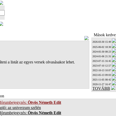
Mások kedven
2026-03-30 15:49
2025-06-02 18:30
2024-05-30 08:23
2024-01-06 21:31
2023-07-15 16:45
teni a listát az egyes versek olvasásakor lehet.
2023-07-10 12:57
2022-10-13 10:07
2022-05-13 09:03
2021-11-05 08:42
2020-11-27 16:47
TOVÁBB
on
 fórumbejegyzés:
Ötvös Németh Edit
pló: az univerzum szélén
 fórumbejegyzés:
Ötvös Németh Edit