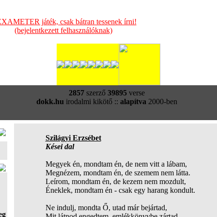
XAMETER játék, csak bátran tessenek írni!
(bejelentkezett felhasználóknak)
2857
szerző
39895
verse
dokk.hu
irodalmi kikötő ::
alapítva
2000-ben
Szilágyi Erzsébet
Kései dal
Megyek én, mondtam én, de nem vitt a lábam,
Megnézem, mondtam én, de szemem nem látta.
Leírom, mondtam én, de kezem nem mozdult,
Éneklek, mondtam én - csak egy harang kondult.
Ne indulj, mondta Ő, utad már bejártad,
eg
Mit látnod engedtem, emlékkönyvbe zártad.