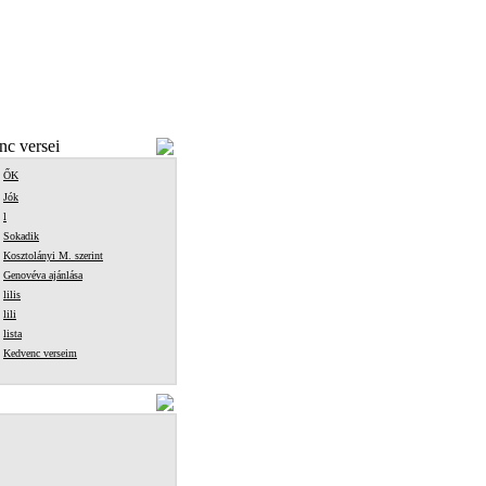
c versei
ŐK
Jók
l
Sokadik
Kosztolányi M. szerint
Genovéva ajánlása
lilis
lili
lista
Kedvenc verseim