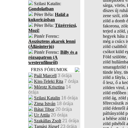
ünneplőben vá
Szilasi Katalin:
sárga, vörös, 
Gondolatban
díszes új ruhák
Péter Béla:
Halál a
zene szól, zöl
kukoricásban
zöld a domb é
Péter Béla:
Tüzérrózsi,
fakorona, zöld
Mozi!
terjed a zöld, 
Pintér Ferenc:
hegyek háta zö
Asszisztens akarok lenni
még a csúcs is
(Állásinterjú)
zöld csalitból
csókot küld e
Pintér Ferenc:
Billy és a
Föld szülötte,
rózsapatron (A
zöld hullámba
westernfilmről)
smaragdzöld s
FRISS FÓRUMOK
tünde lény, tit
Paál Marcell
3 órája
zöld a fátyla,
Kiss-Teleki Rita
7 órája
ő lesz, ő a k
Mórotz Krisztina
14
zölden virul, 
órája
zöld erdőben 
Szilasi Katalin
16 órája
zöld ág, zöld 
félrecsúszik z
Zima István
18 órája
zöld édenről 
Bátai Tibor
20 órája
páfrányzöld p
Ur Attila
20 órája
a bélése zöld
Szakállas Zsolt
21 órája
zöld pihéből 
Tamási József
23 órája