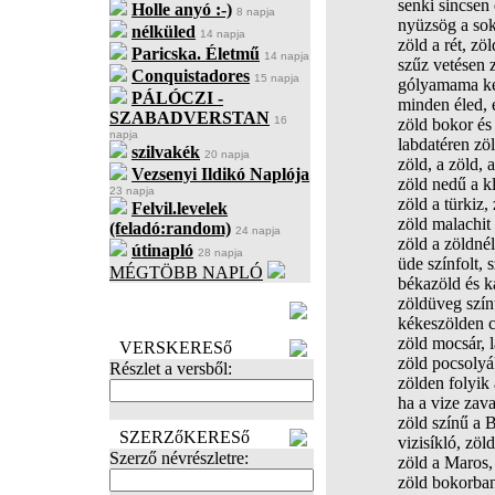
senki sincsen
Holle anyó :-)
8 napja
nyüzsög a sok
nélküled
14 napja
zöld a rét, zöl
Paricska. Életmű
14 napja
szűz vetésen z
Conquistadores
15 napja
gólyamama ke
PÁLÓCZI -
minden éled, é
SZABADVERSTAN
16
zöld bokor és 
napja
labdatéren zö
szilvakék
20 napja
zöld, a zöld, 
Vezsenyi Ildikó Naplója
zöld nedű a kl
23 napja
zöld a türkiz, 
Felvil.levelek
zöld malachit
(feladó:random)
24 napja
zöld a zöldné
útinapló
28 napja
üde színfolt, 
MÉGTÖBB NAPLÓ
békazöld és k
BECENÉV
zöldüveg színű
LEFOGLALÁSA
kékeszölden c
zöld mocsár, l
VERSKERESő
zöld pocsolyá
Részlet a versből:
zölden folyik
ha a vize zava
zöld színű a B
SZERZőKERESő
vizisíkló, zöl
Szerző névrészletre:
zöld a Maros,
zöld bokorban