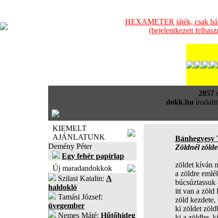
HEXAMETER játék, csak bátra
(bejelentkezett felhas
2857
s
dokk.hu
irodalm
KIEMELT
AJÁNLATUNK
Bánhegyesy
Demény Péter
Zöldnél zöld
Egy fehér papírlap
zöldet kíván
Új maradandokkok
a zöldre emlé
Szilasi Katalin:
A
búcsúztassuk a
haldokló
itt van a zöld 
Tamási József:
zöld kezdete, 
üvegember
ki zöldet zöld
Nemes Máté:
Hűtőhideg
ki a zöldbe, ki