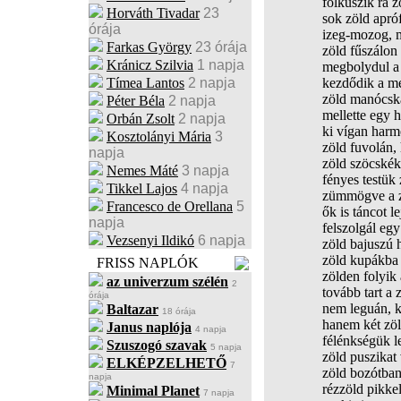
fölkúszik rá z
Horváth Tivadar
23
sok zöld apróf
órája
izeg-mozog, 
Farkas György
23 órája
zöld fűszálon
Kránicz Szilvia
1 napja
megbolydul a
Tímea Lantos
2 napja
kezdődik a m
zöld manócsk
Péter Béla
2 napja
mellette egy 
Orbán Zsolt
2 napja
ki vígan harm
Kosztolányi Mária
3
zöld fuvolán, 
napja
zöld szöcskék
Nemes Máté
3 napja
fényes testük
Tikkel Lajos
4 napja
zümmögve a z
Francesco de Orellana
5
ők is táncot le
napja
felszolgál egy
Vezsenyi Ildikó
6 napja
zöld bajuszú h
zöld kupákba 
FRISS NAPLÓK
zölden folyik
az univerzum szélén
2
tovább tart a z
órája
nem leguán, k
Baltazar
18 órája
hanem két zöl
Janus naplója
4 napja
félénkségük l
Szuszogó szavak
5 napja
zöld puszikat 
ELKÉPZELHETŐ
7
zöld bozótban
napja
rézzöld pikke
Minimal Planet
7 napja