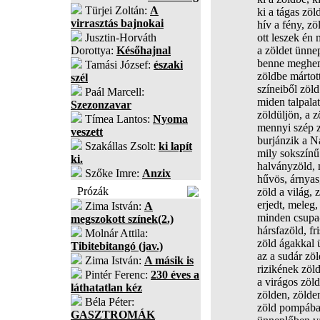
Türjei Zoltán:
A
ki a tágas zöl
virrasztás bajnokai
hív a fény, zö
Jusztin-Horváth
ott leszek én
Dorottya:
Későhajnal
a zöldet ünnep
benne meghem
Tamási József:
északi
zöldbe mártott
szél
színeiből zöld
Paál Marcell:
miden talpalat
Szezonzavar
zöldüljön, a z
Tímea Lantos:
Nyoma
mennyi szép z
veszett
burjánzik a Na
Szakállas Zsolt:
ki lapít
mily sokszínű 
ki.
halványzöld, 
Szőke Imre:
Anzix
hűvös, árnyas,
Prózák
zöld a világ, z
erjedt, meleg
Zima István:
A
minden csupa-
megszokott színek(2.)
hársfazöld, fr
Molnár Attila:
zöld ágakkal 
Tibitebitangó (jav.)
az a sudár zöl
Zima István:
A másik is
rizikének zöl
Pintér Ferenc:
230 éves a
a virágos zöld
láthatatlan kéz
zölden, zölden
Béla Péter:
zöld pompában
GASZTROMÁK