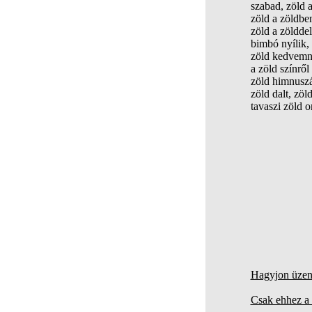
szabad, zöld 
zöld a zöldbe
zöld a zöldde
bimbó nyílik,
zöld kedvemn
a zöld színről 
zöld himnuszá
zöld dalt, zöld
tavaszi zöld or
Hagyjon üzene
Csak ehhez a 