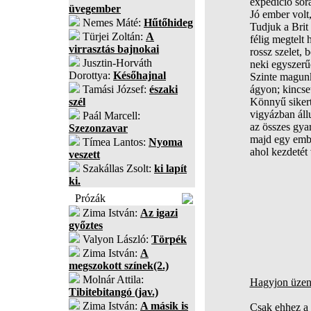
expedíció sor
üvegember
Jó ember volt
Nemes Máté:
Hűtőhideg
Tudjuk a Brit
Türjei Zoltán:
A
félig megtelt 
virrasztás bajnokai
rossz szelet, 
Jusztin-Horváth
neki egyszerű
Dorottya:
Későhajnal
Szinte magunk
Tamási József:
északi
ágyon; kincset
szél
Könnyű sikert
vigyázban áll
Paál Marcell:
az összes gya
Szezonzavar
majd egy emb
Tímea Lantos:
Nyoma
ahol kezdetét 
veszett
Szakállas Zsolt:
ki lapít
ki.
Prózák
Zima István:
Az igazi
győztes
Valyon László:
Törpék
Zima István:
A
megszokott színek(2.)
Molnár Attila:
Hagyjon üzene
Tibitebitangó (jav.)
Zima István:
A másik is
Csak ehhez a 