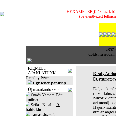
HEXAMETER játék, csak bátra
(bejelentkezett felhas
2857
s
dokk.hu
irodalm
KIEMELT
AJÁNLATUNK
Király Ando
Demény Péter
Gyarmatbir
Egy fehér papírlap
Dolgaink már
Új maradandokkok
mikor kihúzzu
Ötvös Németh Edit:
Mikor kilépün
amikor
azt mondjuk el
Szilasi Katalin:
A
Hajunk szárí
haldokló
arra az angol 
Tamási József: