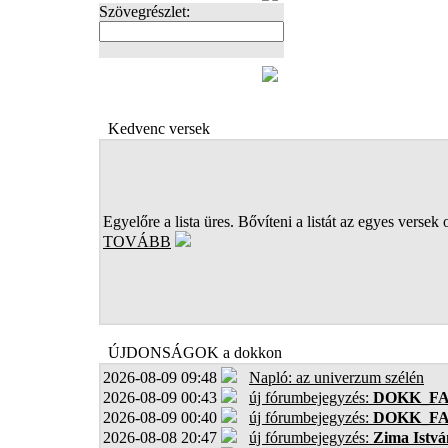
Szövegrészlet:
FOTÓK
Kedvenc versek
Egyelőre a lista üres. Bővíteni a listát az egyes versek 
TOVÁBB
ÚJDONSÁGOK a dokkon
2026-08-09 09:48
Napló: az univerzum szélén
2026-08-09 00:43
új fórumbejegyzés:
DOKK_F
2026-08-09 00:40
új fórumbejegyzés:
DOKK_F
2026-08-08 20:47
új fórumbejegyzés:
Zima Istvá