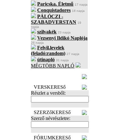
Paricska. Életmű
17 napja
Conquistadores
18 napja
PÁLÓCZI -
SZABADVERSTAN
19
napja
szilvakék
23 napja
Vezsenyi Ildikó Naplója
26 napja
Felvil.levelek
(feladó:random)
27 napja
útinapló
31 napja
MÉGTÖBB NAPLÓ
BECENÉV
LEFOGLALÁSA
VERSKERESő
Részlet a versből:
SZERZőKERESő
Szerző névrészletre:
FÓRUMKERESő