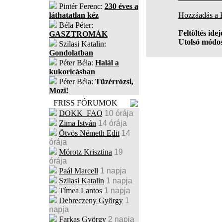
Pintér Ferenc:
230 éves a
láthatatlan kéz
Hozzáadás a
Béla Péter:
Feltöltés idej
GASZTROMÁK
Utolsó módos
Szilasi Katalin:
Gondolatban
Péter Béla:
Halál a
kukoricásban
Péter Béla:
Tüzérrózsi,
Mozi!
FRISS FÓRUMOK
DOKK_FAQ
10 órája
Zima István
14 órája
Ötvös Németh Edit
14
órája
Mórotz Krisztina
19
órája
Paál Marcell
1 napja
Szilasi Katalin
1 napja
Tímea Lantos
1 napja
Debreczeny György
1
napja
Farkas György
2 napja