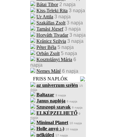
Bátai Tibor
2 napja
Kiss-Teleki Rita
3 napja
Ur Attila
3 napja
Szakállas Zsolt
3 napja
Tamási József
3 napja
Horváth Tivadar
3 napja
Kránicz Szilvia
3 napja
Péter Béla
5 napja
Orbán Zsolt
5 napja
Kosztolányi Mária
6
napja
Nemes Máté
6 napja
FRISS NAPLÓK
az univerzum szélén
15
órája
Baltazar
3 napja
Janus naplója
6 napja
Szuszogó szavak
8 napja
ELKÉPZELHETŐ
9
napja
Minimal Planet
10 napja
Holle anyó :-)
10 napja
nélküled
17 napja