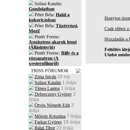
Szilasi Katalin:
Gondolatban
Péter Béla:
Halál a
Hagyjon üzene
kukoricásban
Péter Béla:
Tüzérrózsi,
Csak ehhez a 
Mozi!
Pintér Ferenc:
Hozzáadás a
Asszisztens akarok lenni
(Állásinterjú)
Feltöltés idej
Pintér Ferenc:
Billy és a
Utolsó módos
rózsapatron (A
westernfilmről)
FRISS FÓRUMOK
Zima István
16 mp
Szilasi Katalin
1 órája
Tímea Lantos
1 órája
Debreczeny György
2
órája
Ötvös Németh Edit
2
órája
Mórotz Krisztina
7 órája
Farkas György
19 órája
Bátai Tibor
23 órája