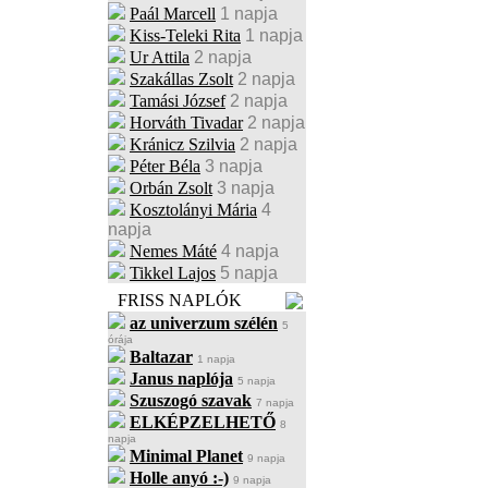
Paál Marcell
1 napja
Kiss-Teleki Rita
1 napja
Ur Attila
2 napja
Szakállas Zsolt
2 napja
Tamási József
2 napja
Horváth Tivadar
2 napja
Kránicz Szilvia
2 napja
Péter Béla
3 napja
Orbán Zsolt
3 napja
Kosztolányi Mária
4
napja
Nemes Máté
4 napja
Tikkel Lajos
5 napja
FRISS NAPLÓK
az univerzum szélén
5
órája
Baltazar
1 napja
Janus naplója
5 napja
Szuszogó szavak
7 napja
ELKÉPZELHETŐ
8
napja
Minimal Planet
9 napja
Holle anyó :-)
9 napja