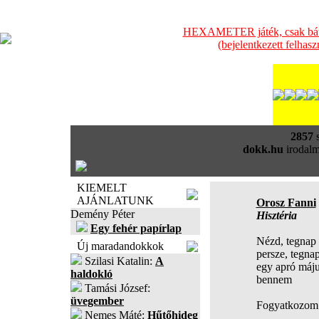
HEXAMETER játék, csak bátra
(bejelentkezett felhas
2857
s
dokk.hu
irodalm
KIEMELT
AJÁNLATUNK
Orosz Fanni
Demény Péter
Hisztéria
Egy fehér papírlap
Nézd, tegnap 
Új maradandokkok
persze, tegna
Szilasi Katalin:
A
egy apró máj
haldokló
bennem
Tamási József:
üvegember
Fogyatkozom
Nemes Máté:
Hűtőhideg