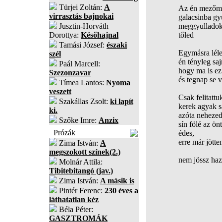
Türjei Zoltán:
A
Az én mezőmö
virrasztás bajnokai
galacsinba gy
Jusztin-Horváth
meggyulladok
Dorottya:
Későhajnal
tőled
Tamási József:
északi
Egymásra lél
szél
én tényleg sa
Paál Marcell:
hogy ma is ez
Szezonzavar
és tegnap se 
Tímea Lantos:
Nyoma
veszett
Csak felitattu
Szakállas Zsolt:
ki lapít
kerek agyak s
ki.
azóta nehezed
Szőke Imre:
Anzix
sín fölé az ön
Prózák
édes,
erre már jött
Zima István:
A
megszokott színek(2.)
nem jössz haz
Molnár Attila:
Tibitebitangó (jav.)
Zima István:
A másik is
Pintér Ferenc:
230 éves a
láthatatlan kéz
Béla Péter:
GASZTROMÁK