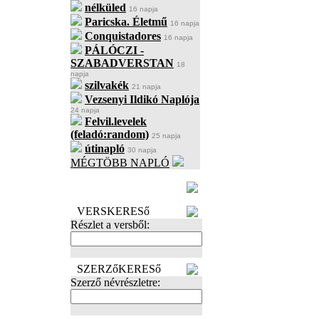
nélküled
16 napja
Paricska. Életmű
16 napja
Conquistadores
16 napja
PÁLÓCZI -
SZABADVERSTAN
18
napja
szilvakék
21 napja
Vezsenyi Ildikó Naplója
24 napja
Felvil.levelek
(feladó:random)
25 napja
útinapló
30 napja
MÉGTÖBB NAPLÓ
BECENÉV
LEFOGLALÁSA
VERSKERESő
Részlet a versből:
SZERZőKERESő
Szerző névrészletre: