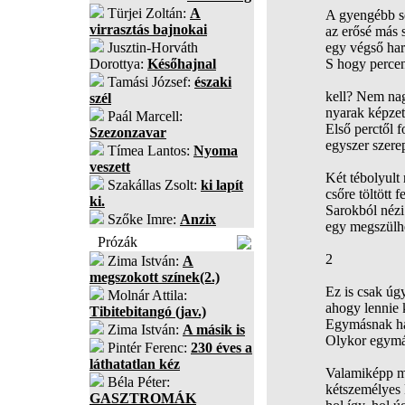
Türjei Zoltán:
A
A gyengébb so
virrasztás bajnokai
az erősé más s
Jusztin-Horváth
egy végső harc
Dorottya:
Későhajnal
S hogy percen
Tamási József:
északi
kell? Nem na
szél
nyarak képzet
Paál Marcell:
Első perctől f
Szezonzavar
egyszer szerep
Tímea Lantos:
Nyoma
veszett
Két tébolyult 
Szakállas Zsolt:
ki lapít
csőre töltött 
ki.
Sarokból nézi
Szőke Imre:
Anzix
egy megszülhe
Prózák
2
Zima István:
A
megszokott színek(2.)
Ez is csak úgy
Molnár Attila:
ahogy lennie k
Tibitebitangó (jav.)
Egymásnak há
Zima István:
A másik is
Olykor egymás
Pintér Ferenc:
230 éves a
láthatatlan kéz
Valamiképp mé
Béla Péter:
kétszemélyes
GASZTROMÁK