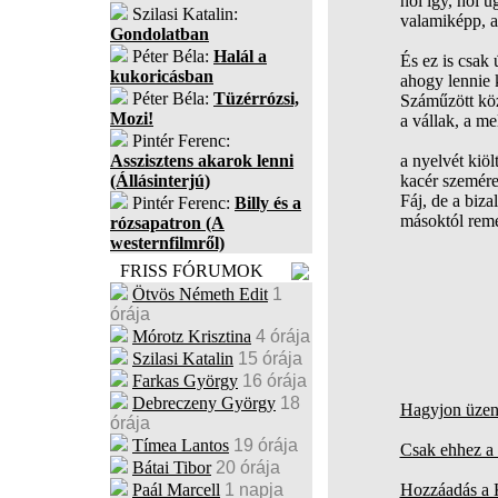
hol így, hol 
Szilasi Katalin:
valamiképp, 
Gondolatban
Péter Béla:
Halál a
És ez is csak 
kukoricásban
ahogy lennie k
Péter Béla:
Tüzérrózsi,
Száműzött kö
Mozi!
a vállak, a mel
Pintér Ferenc:
Asszisztens akarok lenni
a nyelvét kiöl
(Állásinterjú)
kacér szemér
Fáj, de a biza
Pintér Ferenc:
Billy és a
másoktól rem
rózsapatron (A
westernfilmről)
FRISS FÓRUMOK
Ötvös Németh Edit
1
órája
Mórotz Krisztina
4 órája
Szilasi Katalin
15 órája
Farkas György
16 órája
Debreczeny György
18
Hagyjon üzene
órája
Tímea Lantos
19 órája
Csak ehhez a 
Bátai Tibor
20 órája
Paál Marcell
1 napja
Hozzáadás a