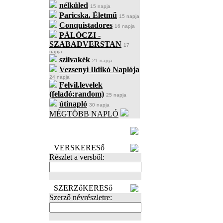
nélküled
15 napja
Paricska. Életmű
15 napja
Conquistadores
16 napja
PÁLÓCZI -
SZABADVERSTAN
17
napja
szilvakék
21 napja
Vezsenyi Ildikó Naplója
24 napja
Felvil.levelek
(feladó:random)
25 napja
útinapló
30 napja
MÉGTÖBB NAPLÓ
BECENÉV
LEFOGLALÁSA
VERSKERESő
Részlet a versből:
SZERZőKERESő
Szerző névrészletre: