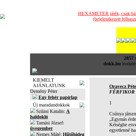
HEXAMETER játék, csak bátra
(bejelentkezett felhas
2857
s
dokk.hu
irodalm
KIEMELT
AJÁNLATUNK
Oravecz Pét
Demény Péter
FÉRFIKOR 
Egy fehér papírlap
1
Új maradandokkok
Szilasi Katalin:
A
Csúnya játsz
haldokló
„Egymás érde
Tamási József:
Kétségbe esve
üvegember
egyetlenné ha
Nemes Máté:
Hűtőhideg