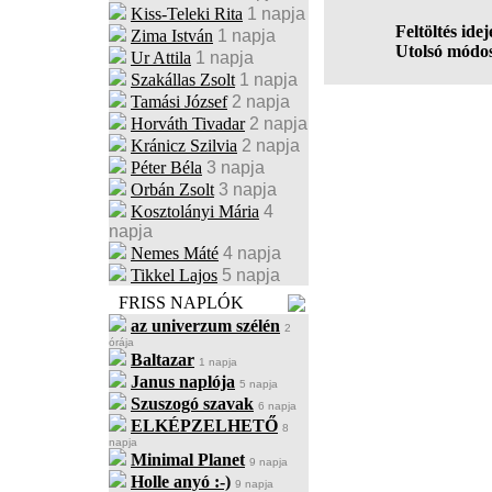
Kiss-Teleki Rita
1 napja
Feltöltés idej
Zima István
1 napja
Utolsó módos
Ur Attila
1 napja
Szakállas Zsolt
1 napja
Tamási József
2 napja
Horváth Tivadar
2 napja
Kránicz Szilvia
2 napja
Péter Béla
3 napja
Orbán Zsolt
3 napja
Kosztolányi Mária
4
napja
Nemes Máté
4 napja
Tikkel Lajos
5 napja
FRISS NAPLÓK
az univerzum szélén
2
órája
Baltazar
1 napja
Janus naplója
5 napja
Szuszogó szavak
6 napja
ELKÉPZELHETŐ
8
napja
Minimal Planet
9 napja
Holle anyó :-)
9 napja