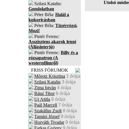
Utolsó módos
Szilasi Katalin:
Gondolatban
Péter Béla:
Halál a
kukoricásban
Péter Béla:
Tüzérrózsi,
Mozi!
Pintér Ferenc:
Asszisztens akarok lenni
(Állásinterjú)
Pintér Ferenc:
Billy és a
rózsapatron (A
westernfilmről)
FRISS FÓRUMOK
Mórotz Krisztina
1 órája
Szilasi Katalin
3 órája
Zima István
4 órája
Bátai Tibor
6 órája
Ur Attila
6 órája
Paál Marcell
7 órája
Szakállas Zsolt
8 órája
Tamási József
9 órája
Horváth Tivadar
9 órája
Farkas György
9 órája