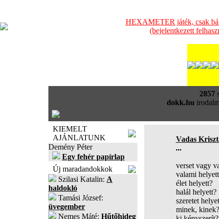
HEXAMETER játék, csak bátra
(bejelentkezett felhas
2857
s
dokk.hu
irodalm
KIEMELT
AJÁNLATUNK
Vadas Kriszt
Demény Péter
...
Egy fehér papírlap
verset vagy v
Új maradandokkok
valami helyet
Szilasi Katalin:
A
élet helyett?
haldokló
halál helyett?
Tamási József:
szeretet helyet
üvegember
minek, kinek
Nemes Máté:
Hűtőhideg
ki kényszerít?