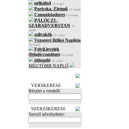
nélküled
14 napja
Paricska. Életmű
14 napja
Conquistadores
14 napja
PÁLÓCZI -
SZABADVERSTAN
16
napja
szilvakék
20 napja
Vezsenyi Ildikó Naplója
23 napja
Felvil.levelek
(feladó:random)
23 napja
útinapló
28 napja
MÉGTÖBB NAPLÓ
BECENÉV
LEFOGLALÁSA
VERSKERESő
Részlet a versből:
SZERZőKERESő
Szerző névrészletre: