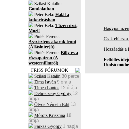
Szilasi Katalin:
Gondolatban
Péter Béla:
Halál a
kukoricásban
Péter Béla:
Tüzérrózsi,
Hagyjon üzene
Mozi!
Pintér Ferenc:
Csak ehhez a 
Asszisztens akarok lenni
(Állásinterjú)
Hozzáadás a
Pintér Ferenc:
Billy és a
rózsapatron (A
Feltöltés idej
westernfilmről)
Utolsó módos
FRISS FÓRUMOK
Szilasi Katalin
30 perce
Zima István
9 órája
Tímea Lantos
12 órája
Debreczeny György
12
órája
Ötvös Németh Edit
13
órája
Mórotz Krisztina
18
órája
Farkas György
1 napja