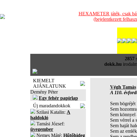
HEXAMETER játék, csak bátra
(bejelentkezett felhas
2857
s
dokk.hu
irodalm
KIEMELT
AJÁNLATUNK
Végh Tamás
Demény Péter
A 110. évfordu
Egy fehér papírlap
Sem bögréjét 
Új maradandokkok
Sem hozomra,
Szilasi Katalin:
A
Sem könnyel 
haldokló
Sem vérrel a s
Tamási József:
Sem haját hal
üvegember
Sem az emlék
Nemes Máté:
Hűtőhideg
Sem a rendben