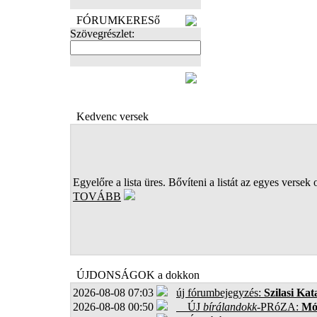
FÓRUMKERESő
Szövegrészlet:
FOTÓK
Kedvenc versek
Egyelőre a lista üres. Bővíteni a listát az egyes versek 
TOVÁBB
ÚJDONSÁGOK a dokkon
2026-08-08 07:03
új fórumbejegyzés:
Szilasi Kat
2026-08-08 00:50
ÚJ
bírálandokk
-PRóZA:
Mór