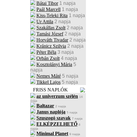
Bátai Tibor
1 napja
Paál Marcell
1 napja
Kiss-Teleki Rita
1 napja
Ur Attila
2 napja
Szakállas Zsolt
2 napja
Tamási József
2 napja
Horváth Tivadar
2 napja
Kránicz Szilvia
2 napja
Péter Béla
3 napja
Orbán Zsolt
4 napja
Kosztolányi Mária
5
napja
Nemes Máté
5 napja
Tikkel Lajos
5 napja
FRISS NAPLÓK
az univerzum szélén
16
órája
Baltazar
2 napja
Janus naplója
5 napja
Szuszogó szavak
7 napja
ELKÉPZELHETŐ
8
napja
Minimal Planet
9 napja