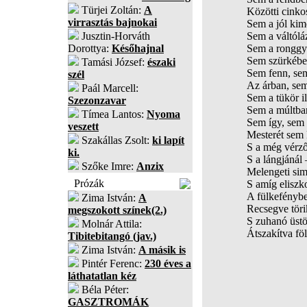
Türjei Zoltán:
A
Közötti cink
virrasztás bajnokai
Sem a jól kim
Jusztin-Horváth
Sem a váltólá
Dorottya:
Későhajnal
Sem a ronggyá
Sem szürkébe 
Tamási József:
északi
Sem fenn, sem
szél
Az árban, sem
Paál Marcell:
Sem a tükör il
Szezonzavar
Sem a múltba
Tímea Lantos:
Nyoma
Sem így, sem 
veszett
Mesterét sem 
Szakállas Zsolt:
ki lapít
S a még vérző 
ki.
S a lángjánál 
Szőke Imre:
Anzix
Melengeti sim
Prózák
S amíg eliszko
A fülkefényben
Zima István:
A
Recsegve töri
megszokott színek(2.)
S zuhanó üstö
Molnár Attila:
Átszakítva fö
Tibitebitangó (jav.)
Zima István:
A másik is
Pintér Ferenc:
230 éves a
láthatatlan kéz
Béla Péter:
GASZTROMÁK