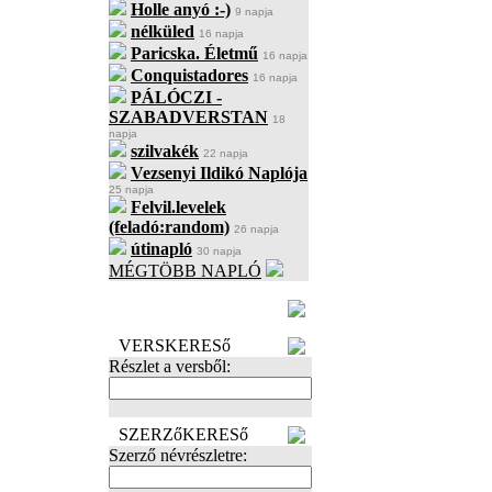
Holle anyó :-)
9 napja
nélküled
16 napja
Paricska. Életmű
16 napja
Conquistadores
16 napja
PÁLÓCZI -
SZABADVERSTAN
18
napja
szilvakék
22 napja
Vezsenyi Ildikó Naplója
25 napja
Felvil.levelek
(feladó:random)
26 napja
útinapló
30 napja
MÉGTÖBB NAPLÓ
BECENÉV
LEFOGLALÁSA
VERSKERESő
Részlet a versből:
SZERZőKERESő
Szerző névrészletre: