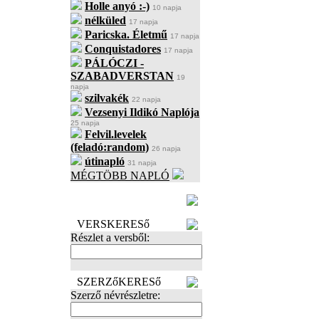
Holle anyó :-)
10 napja
nélküled
17 napja
Paricska. Életmű
17 napja
Conquistadores
17 napja
PÁLÓCZI -
SZABADVERSTAN
19
napja
szilvakék
22 napja
Vezsenyi Ildikó Naplója
25 napja
Felvil.levelek
(feladó:random)
26 napja
útinapló
31 napja
MÉGTÖBB NAPLÓ
BECENÉV
LEFOGLALÁSA
VERSKERESő
Részlet a versből:
SZERZőKERESő
Szerző névrészletre: