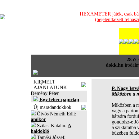
HEXAMETER játék, csak bátra
(bejelentkezett felhas
2857
s
dokk.hu
irodalm
KIEMELT
AJÁNLATUNK
P. Nagy Istv
Demény Péter
Miközben a m
Egy fehér papírlap
Miközben a m
Új maradandokkok
vagy a parton 
Ötvös Németh Edit:
hátadra fordul
amikor
gondolsz-e Jó
Szilasi Katalin:
A
a sziklafalba 
haldokló
bűzében fuldo
Tamási József: