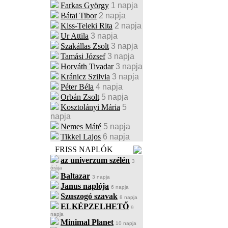
Farkas György
1 napja
Bátai Tibor
2 napja
Kiss-Teleki Rita
2 napja
Ur Attila
3 napja
Szakállas Zsolt
3 napja
Tamási József
3 napja
Horváth Tivadar
3 napja
Kránicz Szilvia
3 napja
Péter Béla
4 napja
Orbán Zsolt
5 napja
Kosztolányi Mária
5
napja
Nemes Máté
5 napja
Tikkel Lajos
6 napja
FRISS NAPLÓK
az univerzum szélén
3
órája
Baltazar
3 napja
Janus naplója
6 napja
Szuszogó szavak
8 napja
ELKÉPZELHETŐ
9
napja
Minimal Planet
10 napja