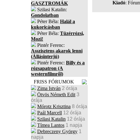
Kiadó
: Fóru
GASZTROMÁK
Szilasi Katalin:
Gondolatban
Péter Béla:
Halál a
kukoricásban
Péter Béla:
Tüzérrózsi,
Mozi!
Pintér Ferenc:
Asszisztens akarok lenni
(Állásinterjú)
Pintér Ferenc:
Billy és a
rózsapatron (A
westernfilmről)
FRISS FÓRUMOK
Zima István
2 órája
Ötvös Németh Edit
3
órája
Mórotz Krisztina
8 órája
Paál Marcell
12 órája
Szilasi Katalin
12 órája
Tímea Lantos
1 napja
Debreczeny György
1
napja