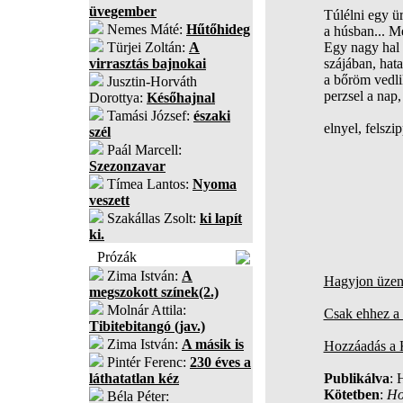
üvegember
Túlélni egy ü
Nemes Máté:
Hűtőhideg
a húsban... M
Türjei Zoltán:
A
Egy nagy hal 
virrasztás bajnokai
szájában, hat
a bőröm vedli
Jusztin-Horváth
perzsel a nap,
Dorottya:
Későhajnal
Tamási József:
északi
elnyel, felszi
szél
Paál Marcell:
Szezonzavar
Tímea Lantos:
Nyoma
veszett
Szakállas Zsolt:
ki lapít
ki.
Prózák
Zima István:
A
Hagyjon üzene
megszokott színek(2.)
Molnár Attila:
Csak ehhez a 
Tibitebitangó (jav.)
Zima István:
A másik is
Hozzáadás a
Pintér Ferenc:
230 éves a
láthatatlan kéz
Publikálva
: 
Kötetben
:
Ho
Béla Péter: