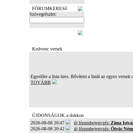
FÓRUMKERESő
Szövegrészlet:
FOTÓK
Kedvenc versek
Egyelőre a lista üres. Bővíteni a listát az egyes versek 
TOVÁBB
ÚJDONSÁGOK a dokkon
2026-08-08 20:47
új fórumbejegyzés:
Zima Istvá
2026-08-08 20:42
új fórumbejegyzés:
Ötvös Ném