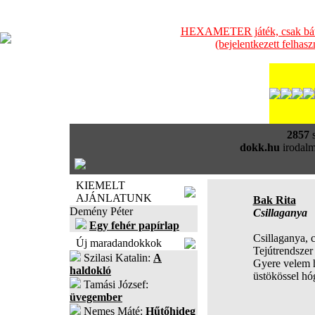
HEXAMETER játék, csak bátra
(bejelentkezett felhas
2857
s
dokk.hu
irodalm
KIEMELT
AJÁNLATUNK
Bak Rita
Demény Péter
Csillaganya
Egy fehér papírlap
Csillaganya, 
Új maradandokkok
Tejútrendszer
Szilasi Katalin:
A
Gyere velem h
haldokló
üstökössel hó
Tamási József:
üvegember
Nemes Máté:
Hűtőhideg