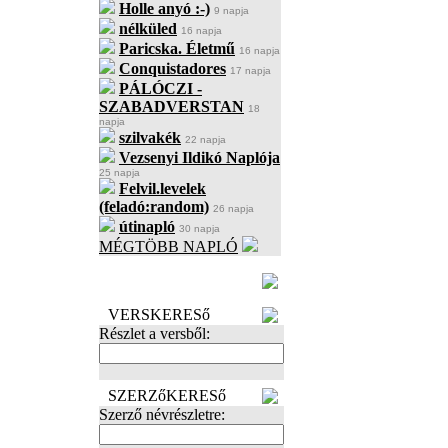
Holle anyó :-)
9 napja
nélküled
16 napja
Paricska. Életmű
16 napja
Conquistadores
17 napja
PÁLÓCZI -
SZABADVERSTAN
18
napja
szilvakék
22 napja
Vezsenyi Ildikó Naplója
25 napja
Felvil.levelek
(feladó:random)
26 napja
útinapló
30 napja
MÉGTÖBB NAPLÓ
BECENÉV
LEFOGLALÁSA
VERSKERESő
Részlet a versből:
SZERZőKERESő
Szerző névrészletre: