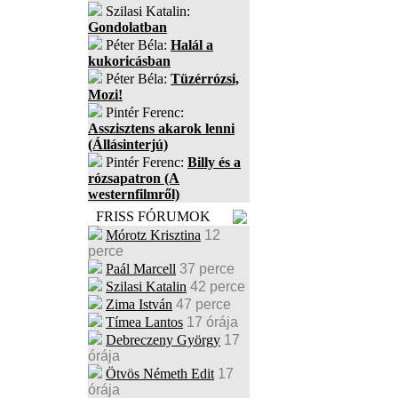
Szilasi Katalin:
Gondolatban
Péter Béla:
Halál a
kukoricásban
Péter Béla:
Tüzérrózsi,
Mozi!
Pintér Ferenc:
Asszisztens akarok lenni
(Állásinterjú)
Pintér Ferenc:
Billy és a
rózsapatron (A
westernfilmről)
FRISS FÓRUMOK
Mórotz Krisztina
12
perce
Paál Marcell
37 perce
Szilasi Katalin
42 perce
Zima István
47 perce
Tímea Lantos
17 órája
Debreczeny György
17
órája
Ötvös Németh Edit
17
órája