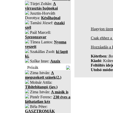
Türjei Zoltán:
A
virrasztás bajnokai
Jusztin-Horváth
Dorottya:
Későhajnal
Tamási József:
északi
szél
Hagyjon üzene
Paál Marcell:
Szezonzavar
Csak ehhez a 
Tímea Lantos:
Nyoma
veszett
Hozzáadás a
Szakállas Zsolt:
ki lapít
ki.
Kötetben
:
Bo
Kiadó
: Kráte
Szőke Imre:
Anzix
Feltöltés idej
Prózák
Utolsó módos
Zima István:
A
megszokott színek(2.)
Molnár Attila:
Tibitebitangó (jav.)
Zima István:
A másik is
Pintér Ferenc:
230 éves a
láthatatlan kéz
Béla Péter:
GASZTROMÁK