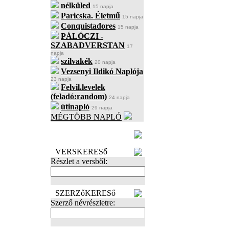
nélküled
15 napja
Paricska. Életmű
15 napja
Conquistadores
15 napja
PÁLÓCZI -
SZABADVERSTAN
17
napja
szilvakék
20 napja
Vezsenyi Ildikó Naplója
23 napja
Felvil.levelek
(feladó:random)
24 napja
útinapló
29 napja
MÉGTÖBB NAPLÓ
BECENÉV
LEFOGLALÁSA
VERSKERESő
Részlet a versből:
SZERZőKERESő
Szerző névrészletre: