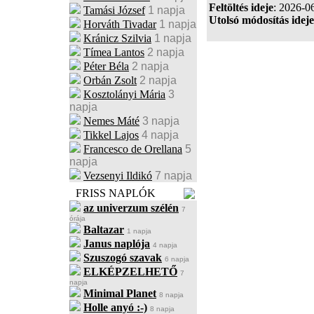
Feltöltés ideje
: 2026-0
Tamási József
1 napja
Utolsó módosítás ideje
Horváth Tivadar
1 napja
Kránicz Szilvia
1 napja
Tímea Lantos
2 napja
Péter Béla
2 napja
Orbán Zsolt
2 napja
Kosztolányi Mária
3
napja
Nemes Máté
3 napja
Tikkel Lajos
4 napja
Francesco de Orellana
5
napja
Vezsenyi Ildikó
7 napja
FRISS NAPLÓK
az univerzum szélén
7
órája
Baltazar
1 napja
Janus naplója
4 napja
Szuszogó szavak
6 napja
ELKÉPZELHETŐ
7
napja
Minimal Planet
8 napja
Holle anyó :-)
8 napja