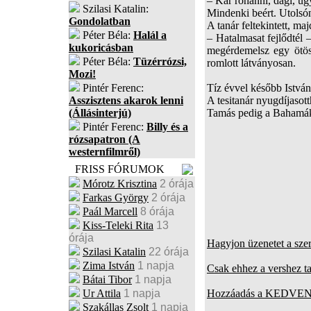
– Kár rohanni, dagi, úg
Szilasi Katalin:
Mindenki beért. Utolsón
Gondolatban
A tanár feltekintett, ma
Péter Béla:
Halál a
– Hatalmasat fejlődtél –
kukoricásban
megérdemelsz egy ötöst
Péter Béla:
Tüzérrózsi,
romlott látványosan.
Mozi!
Pintér Ferenc:
Tíz évvel később István
Asszisztens akarok lenni
A tesitanár nyugdíjasott
(Állásinterjú)
Tamás pedig a Bahamákra
Pintér Ferenc:
Billy és a
rózsapatron (A
westernfilmről)
FRISS FÓRUMOK
Mórotz Krisztina
2 órája
Farkas György
2 órája
Paál Marcell
8 órája
Kiss-Teleki Rita
13
órája
Hagyjon üzenetet a sze
Szilasi Katalin
22 órája
Zima István
1 napja
Csak ehhez a vershez t
Bátai Tibor
1 napja
Ur Attila
1 napja
Hozzáadás a KEDVENC
Szakállas Zsolt
1 napja