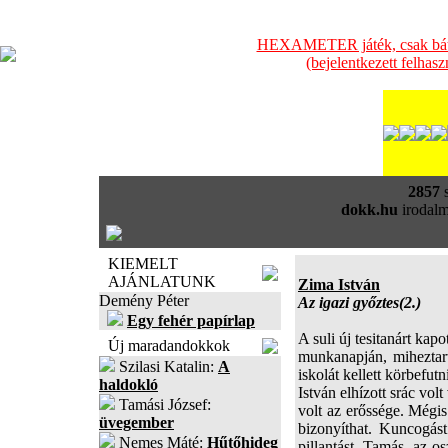
HEXAMETER játék, csak bátra
(bejelentkezett felhas
2857
s
dokk.hu
irodalm
KIEMELT
AJÁNLATUNK
Zima István
Demény Péter
Az igazi győztes(2.)
Egy fehér papírlap
A suli új tesitanárt kap
Új maradandokkok
munkanapján, miheztartá
Szilasi Katalin:
A
iskolát kellett körbefut
haldokló
István elhízott srác vol
Tamási József:
volt az erőssége. Mégis
üvegember
bizonyíthat. Kuncogást
Nemes Máté:
Hűtőhideg
pillantást. Tamás, az os