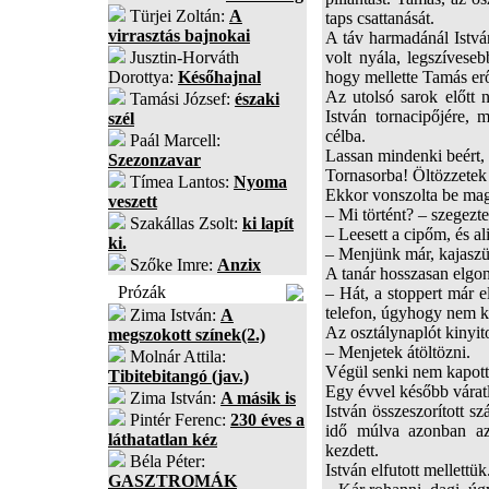
Türjei Zoltán:
A
taps csattanását.
virrasztás bajnokai
A táv harmadánál István
Jusztin-Horváth
volt nyála, legszíveseb
Dorottya:
Későhajnal
hogy mellette Tamás erő
Az utolsó sarok előtt n
Tamási József:
északi
István tornacipőjére, 
szél
célba.
Paál Marcell:
Lassan mindenki beért, 
Szezonzavar
Tornasorba! Öltözzetek 
Tímea Lantos:
Nyoma
Ekkor vonszolta be magá
veszett
– Mi történt? – szegezte
Szakállas Zsolt:
ki lapít
– Leesett a cipőm, és al
ki.
– Menjünk már, kajaszün
Szőke Imre:
Anzix
A tanár hosszasan elgo
Prózák
– Hát, a stoppert már e
telefon, úgyhogy nem k
Zima István:
A
Az osztálynaplót kinyito
megszokott színek(2.)
– Menjetek átöltözni.
Molnár Attila:
Végül senki nem kapott
Tibitebitangó (jav.)
Egy évvel később váratl
Zima István:
A másik is
István összeszorított sz
Pintér Ferenc:
230 éves a
idő múlva azonban az 
láthatatlan kéz
kezdett.
Béla Péter:
István elfutott mellettük
GASZTROMÁK