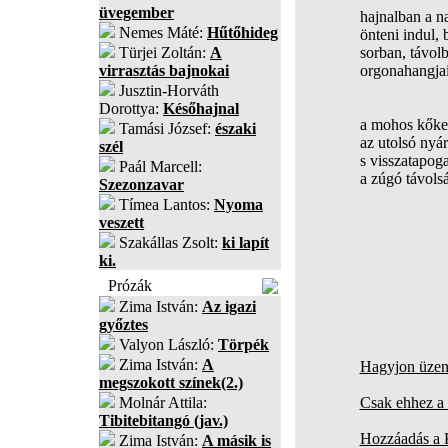
üvegember
hajnalban a n
Nemes Máté:
Hűtőhideg
önteni indul, 
Türjei Zoltán:
A
sorban, távol
virrasztás bajnokai
orgonahangja
Jusztin-Horváth
Dorottya:
Későhajnal
a mohos kőke
Tamási József:
északi
az utolsó nyá
szél
s visszatapoga
Paál Marcell:
a zúgó távols
Szezonzavar
Tímea Lantos:
Nyoma
veszett
Szakállas Zsolt:
ki lapít
ki.
Prózák
Zima István:
Az igazi
győztes
Valyon László:
Törpék
Zima István:
A
Hagyjon üzene
megszokott színek(2.)
Molnár Attila:
Csak ehhez a 
Tibitebitangó (jav.)
Hozzáadás a
Zima István:
A másik is