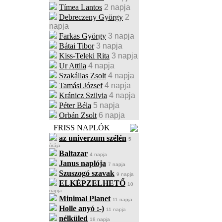
Tímea Lantos
2 napja
Debreczeny György
2
napja
Farkas György
3 napja
Bátai Tibor
3 napja
Kiss-Teleki Rita
3 napja
Ur Attila
4 napja
Szakállas Zsolt
4 napja
Tamási József
4 napja
Kránicz Szilvia
4 napja
Péter Béla
5 napja
Orbán Zsolt
6 napja
FRISS NAPLÓK
az univerzum szélén
5
órája
Baltazar
4 napja
Janus naplója
7 napja
Szuszogó szavak
9 napja
ELKÉPZELHETŐ
10
napja
Minimal Planet
11 napja
Holle anyó :-)
11 napja
nélküled
18 napja