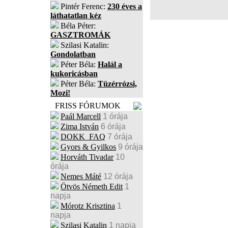
Pintér Ferenc:
230 éves a
láthatatlan kéz
Béla Péter:
GASZTROMÁK
Szilasi Katalin:
Gondolatban
Péter Béla:
Halál a
kukoricásban
Péter Béla:
Tüzérrózsi,
Mozi!
FRISS FÓRUMOK
Paál Marcell
1 órája
Zima István
6 órája
DOKK_FAQ
7 órája
Gyors & Gyilkos
9 órája
Horváth Tivadar
10
órája
Nemes Máté
12 órája
Ötvös Németh Edit
1
napja
Mórotz Krisztina
1
napja
Szilasi Katalin
1 napja