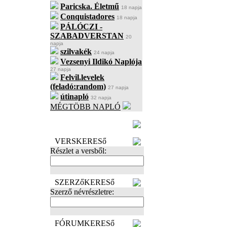
Paricska. Életmű
18 napja
Conquistadores
18 napja
PÁLÓCZI -
SZABADVERSTAN
20
napja
szilvakék
24 napja
Vezsenyi Ildikó Naplója
27 napja
Felvil.levelek
(feladó:random)
27 napja
útinapló
32 napja
MÉGTÖBB NAPLÓ
BECENÉV
LEFOGLALÁSA
VERSKERESő
Részlet a versből:
SZERZőKERESő
Szerző névrészletre:
FÓRUMKERESő