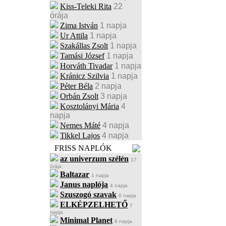
Kiss-Teleki Rita
22
órája
Zima István
1 napja
Ur Attila
1 napja
Szakállas Zsolt
1 napja
Tamási József
1 napja
Horváth Tivadar
1 napja
Kránicz Szilvia
1 napja
Péter Béla
2 napja
Orbán Zsolt
3 napja
Kosztolányi Mária
4
napja
Nemes Máté
4 napja
Tikkel Lajos
4 napja
FRISS NAPLÓK
az univerzum szélén
17
órája
Baltazar
1 napja
Janus naplója
4 napja
Szuszogó szavak
6 napja
ELKÉPZELHETŐ
7
napja
Minimal Planet
8 napja