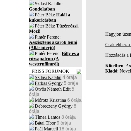
Szilasi Katalin:
Gondolatban
Péter Béla:
Halál a
kukoricásban
Péter Béla:
Tüzérrózsi,
Mozi!
Hagyjon üzene
Pintér Ferenc:
Asszisztens akarok lenni
Csak ehhez a 
(Állásinterjú)
Pintér Ferenc:
Billy és a
Hozzáadás a
rózsapatron (A
westernfilmről)
Kötetben
:
Ar
Kiadó
: Novel
FRISS FÓRUMOK
Szilasi Katalin
4 órája
Farkas György
5 órája
Ötvös Németh Edit
5
órája
Mórotz Krisztina
6 órája
Debreczeny György
8
órája
Tímea Lantos
8 órája
Bátai Tibor
9 órája
Paál Marcell
18 órája