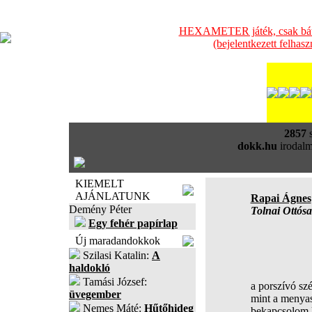
HEXAMETER játék, csak bátra
(bejelentkezett felhas
2857
s
dokk.hu
irodalm
KIEMELT
AJÁNLATUNK
Rapai Ágnes
Demény Péter
Tolnai Ottós
Egy fehér papírlap
Új maradandokkok
Szilasi Katalin:
A
haldokló
Tamási József:
a porszívó sz
üvegember
mint a menya
Nemes Máté:
Hűtőhideg
bekapcsolom 