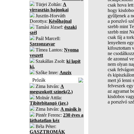
Türjei Zoltán:
A
csak hova lett
virrasztás bajnokai
hogy kisdobos
Jusztin-Horváth
gyűljenek a 
Dorottya:
Későhajnal
a porszívó sz
szebb mint Te
Tamási József:
északi
szebb mint N
szél
csak fáj a to
Paál Marcell:
lenyeltem egy
Szezonzavar
kifosztottam va
Tímea Lantos:
Nyoma
ne csodálkozz
veszett
de azonnal ve
Szakállas Zsolt:
ki lapít
nem olyan na
ki.
csak felvágom
Szőke Imre:
Anzix
és kipiszkálo
Prózák
mert jó lenni
felveszek egy
Zima István:
A
az agyamat b
megszokott színek(2.)
kisdobos vagy
Molnár Attila:
a porszívó sz
Tibitebitangó (jav.)
Zima István:
A másik is
Pintér Ferenc:
230 éves a
láthatatlan kéz
Béla Péter:
GASZTROMÁK