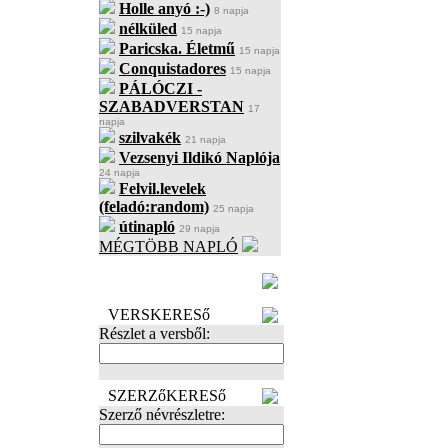
Holle anyó :-)
8 napja
nélküled
15 napja
Paricska. Életmű
15 napja
Conquistadores
15 napja
PÁLÓCZI -
SZABADVERSTAN
17
napja
szilvakék
21 napja
Vezsenyi Ildikó Naplója
24 napja
Felvil.levelek
(feladó:random)
25 napja
útinapló
29 napja
MÉGTÖBB NAPLÓ
BECENÉV
LEFOGLALÁSA
VERSKERESő
Részlet a versből:
SZERZőKERESő
Szerző névrészletre: