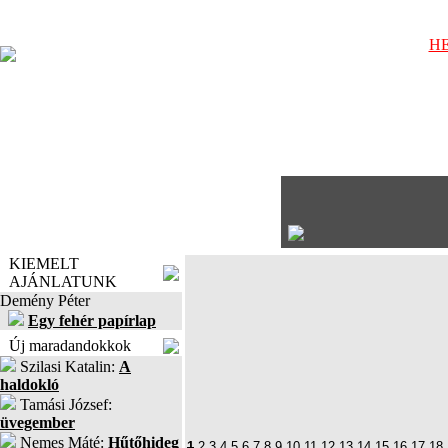
HE
KIEMELT
AJÁNLATUNK
Demény Péter
Egy fehér papírlap
Új maradandokkok
Szilasi Katalin:
A
haldokló
Tamási József:
üvegember
Nemes Máté:
Hűtőhideg
1
2
3
4
5
6
7
8
9
10
11
12
13
14
15
16
17
18