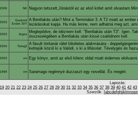
Nagyon tetszett,Jónástól ez az első kötet amit olvastam.Min
2006
NK
A Bentlakás után? Mint a Terminátor 3. A T2 miatt az ember m
Gradvolt
2003
Endre 30Y
lezárásokat kapja. Ha más lenne, nem adhatná meg azt, ami, 
Meglepődve, de idéznem kell. "Bentlakás után T3". Igen. Tak
2003
Jeges
összeséégében a Bentlakás után kissé csalódnom kell.
A fásult töritanár rálel tökéletes alakmására - doppelgängeré
2004
TolvajZ
kettejük közül ki a Valódi, s ki a
Másolat
. Tévelygés és hazu
Egy könyv, amit az első kilenc oldal miatt érdemes elolvasni
2003
vm
Saramago regénnyé duzzaszt egy novellát. És megéri.
1999
vm
Lapozás:
19
20
21
22
23
24
25
26
27
28
29
30
31
32
33
34
35
36
37
38
39
40
41
42
43
Szerzők: [
a
b
c
d
e
f
g
h
i
j
k
l
m
n
o
p
r