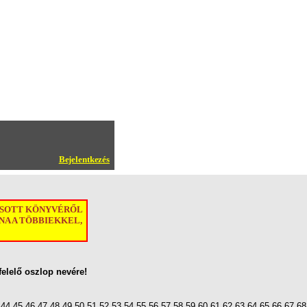
Bejelentkezés
ASOTT KÖNYVÉRŐL
A A TÖBBIEKKEL,
felelő oszlop nevére!
44
45
46
47
48
49
50
51
52
53
54
55
56
57
58
59
60
61
62
63
64
65
66
67
68