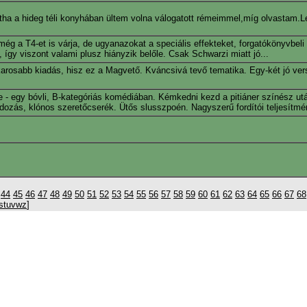
tha a hideg téli konyhában ültem volna válogatott rémeimmel,míg olvastam.Le
ég a T4-et is várja, de ugyanazokat a speciális effekteket, forgatókönyvbeli
így viszont valami plusz hiányzik belőle. Csak Schwarzi miatt jó...
arosabb kiadás, hisz ez a Magvető. Kváncsivá tevő tematika. Egy-két jó ver
re - egy bóvli, B-kategóriás komédiában. Kémkedni kezd a pitiáner színész utá
dozás, klónos szeretőcserék. Ütős slusszpoén. Nagyszerű fordítói teljesítmé
.
44
45
46
47
48
49
50
51
52
53
54
55
56
57
58
59
60
61
62
63
64
65
66
67
68
s
t
u
v
w
z
]