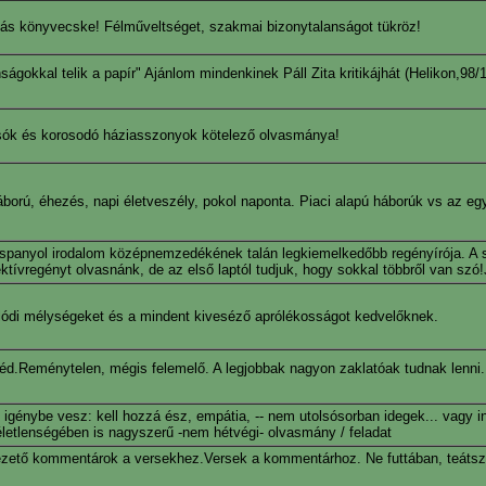
kolás könyvecske! Félműveltséget, szakmai bizonytalanságot tükröz!
ágokkal telik a papír" Ajánlom mindenkinek Páll Zita kritikájhát (Helikon,98/
asók és korosodó háziasszonyok kötelező olvasmánya!
ború, éhezés, napi életveszély, pokol naponta. Piaci alapú háborúk vs az egy
 spanyol irodalom középnemzedékének talán legkiemelkedőbb regényírója. A 
ktívregényt olvasnánk, de az első laptól tudjuk, hogy sokkal többről van szó!
ódi mélységeket és a mindent kiveséző aprólékosságot kedvelőknek.
éd.Reménytelen, mégis felemelő. A legjobbak nagyon zaklatóak tudnak lenni
nyv igénybe vesz: kell hozzá ész, empátia, -- nem utolsósorban idegek... vagy 
kéletlenségében is nagyszerű -nem hétvégi- olvasmány / feladat
Bevezető kommentárok a versekhez.Versek a kommentárhoz. Ne futtában, teátsz