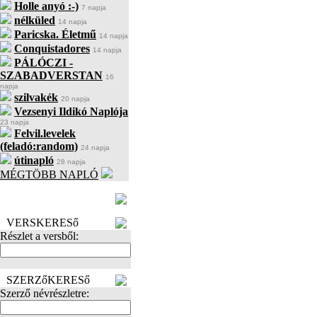
Holle anyó :-)
7 napja
nélküled
14 napja
Paricska. Életmű
14 napja
Conquistadores
14 napja
PÁLÓCZI -
SZABADVERSTAN
16
napja
szilvakék
20 napja
Vezsenyi Ildikó Naplója
23 napja
Felvil.levelek
(feladó:random)
24 napja
útinapló
28 napja
MÉGTÖBB NAPLÓ
BECENÉV
LEFOGLALÁSA
VERSKERESő
Részlet a versből:
SZERZőKERESő
Szerző névrészletre: