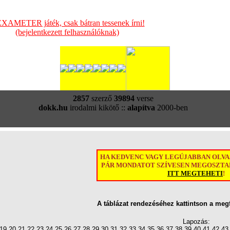
XAMETER játék, csak bátran tessenek írni!
(bejelentkezett felhasználóknak)
2857
szerző
39894
verse
dokk.hu
irodalmi kikötő ::
alapítva
2000-ben
HA KEDVENC VAGY LEGÚJABBAN OLV
PÁR MONDATOT SZÍVESEN MEGOSZTAN
ITT MEGTEHETI
!
A táblázat rendezéséhez kattintson a meg
Lapozás:
19
20
21
22
23
24
25
26
27
28
29
30
31
32
33
34
35
36
37
38
39
40
41
42
43