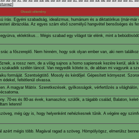
s
t
u
v
w
z
]
Olvasói vélemény
ú írás. Egyéni szabadság, idealizmus, humánum és a diktatórikus (már-már o
k mesteri ábrázoláa. Az egyes szám első személyű hangvétel bensőséges és fe
szegyúrva, eklektikus... Mégis szabad egy világot tár elénk, mint a bebüdösöd
 srác a főszereplő. Nem hinném, hogy sok olyan ember van, aki nem találkoz
őznek, a rossz nem, de a világ sajnos a homo sapiensek kezére kerül, akik k
a a szakadék szélén táncol. Van negyedik kötete is, de abban mi vagyunk a sz
aiku formáját. Szentségtötő. Mosoly és kérdőjel. Gépesített környezet. Szoro
n édekel, feltétlenül olvassa.
n. A magyar Mátrix. Szeretkezések, gyilkosságok, vérfertőzés a világhálón, 
vécsatorna.
ony. 70-es és 80-as évek, kamaszkor, szülők, a tágabb család, Balaton, kelet
tam letenni!
zöveg, még úgy is, hogy helyenként nehézkesnek tűnik. A végére egy szimfó
nál azért mégis több. Magával ragad a szöveg. Hömpölyögsz, elmerülsz benne