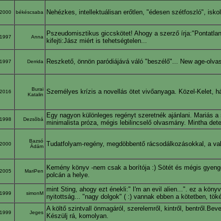
Nehézkes, intellektuálisan erőtlen, "édesen szétfoszló", is
2000
békéscsaba
Pszeudomisztikus giccskötet! Ahogy a szerző írja:"Pontatlans
1997
Anna
kifejti:Jász miért is tehetségtelen...
Reszkető, önnön paródiájává váló "beszélő"... New age-olv
1997
Derrida
Burai
Személyes krízis a novellás ötet vivőanyaga. Közel-Kelet, há
2016
Katalin
Egy nagyon különleges regényt szeretnék ajánlani. Mariás a
1998
Dezsõbá
minimalista próza, mégis lebilincselő olvasmány. Mintha dete
Bazsó
Tudatfolyam-regény, megdöbbentő rácsodálkozásokkal, a val
2000
Ádám
Kemény könyv -nem csak a borítója :) Sötét és mégis gyeng
2005
MariPen
polcán a helye.
mint Sting, ahogy ezt énekli:" I'm an evil alien...". ez a kö
1999
simonM
nyitottság... "nagy dolgok" ( :) vannak ebben a kötetben, tö
A költő szintvall önmagáról, szerelemről, kintről, bentről.
1999
Jeges
Készülj rá, komolyan.