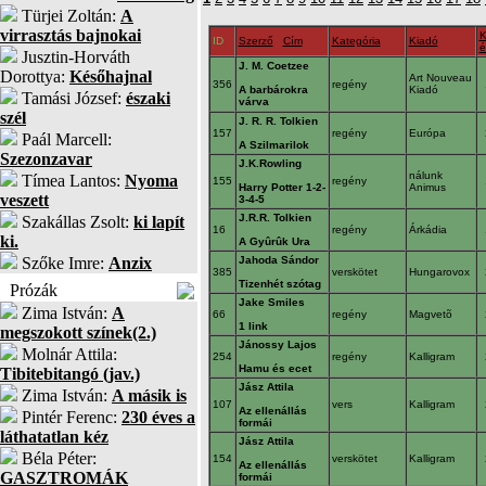
Türjei Zoltán:
A
virrasztás bajnokai
K
ID
Szerző
Cím
Kategória
Kiadó
é
Jusztin-Horváth
J. M. Coetzee
Dorottya:
Későhajnal
Art Nouveau
356
regény
A barbárokra
Kiadó
Tamási József:
északi
várva
szél
J. R. R. Tolkien
157
regény
Európa
Paál Marcell:
A Szilmarilok
Szezonzavar
J.K.Rowling
nálunk
Tímea Lantos:
Nyoma
155
regény
Harry Potter 1-2-
Animus
veszett
3-4-5
J.R.R. Tolkien
Szakállas Zsolt:
ki lapít
16
regény
Árkádia
ki.
A Gyûrûk Ura
Szőke Imre:
Anzix
Jahoda Sándor
385
verskötet
Hungarovox
Tizenhét szótag
Prózák
Jake Smiles
Zima István:
A
66
regény
Magvetõ
1 link
megszokott színek(2.)
Jánossy Lajos
Molnár Attila:
254
regény
Kalligram
Hamu és ecet
Tibitebitangó (jav.)
Jász Attila
Zima István:
A másik is
107
vers
Kalligram
Az ellenállás
Pintér Ferenc:
230 éves a
formái
láthatatlan kéz
Jász Attila
Béla Péter:
154
verskötet
Kalligram
Az ellenállás
GASZTROMÁK
formái