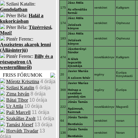
Jász Attila
Szilasi Katalin:
175
verskötet
Kalligram
Gondolatban
Az ellenállás
formái
Péter Béla:
Halál a
Jász Attila
kukoricásban
174
verskötet
Orpheusz
Jelzések
Péter Béla:
Tüzérrózsi,
könyve
Mozi!
Jász Attila
Pintér Ferenc:
183
verskötet
Orpheusz
Jelzések
Asszisztens akarok lenni
könyve
Jászberényi
(Állásinterjú)
Sándor
Pintér Ferenc:
Billy és a
474
novelláskönyv
Kalligram
A lélek
rózsapatron (A
legszebb
éjszakája
westernfilmről)
Javier Mariás
Európa
FRISS FÓRUMOK
20
regény
Könyvkiadó
A szívem fehér
Mórotz Krisztina
4 órája
Javier Marías
Szilasi Katalin
6 órája
368
Holnap a
regény
Európa
Zima István
8 órája
csatában
gondolj rám
Bátai Tibor
10 órája
Jónás Tamás
Ur Attila
10 órája
222
novelláskönyv
Magvetõ
Apáimnak,
Paál Marcell
11 órája
fiaimnak
Jónás Tamás
Szakállas Zsolt
11 órája
64
verskötet
noran
Tamási József
13 órája
Bentlakás
Jónás Tamás
Horváth Tivadar
13
136
verskötet
Noran
órája
Bentlakás