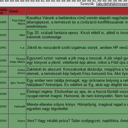
Szerzők: [
a
b
c
d
e
f
g
h
i
j
k
l
m
n
o
p
r
iadás
Olvasó
ve
Kavafisz Várunk a barbárokra című versén alapuló nagyhatás
Pap-Klára
államgépezet, a természet és a civilizáció konffliktusaina
1985
Márta
eredményez.
Egy 20. száíadi fantázia eposz. Kicsit ebből is, abból is ös
2002
Wier
kánonok szürkesége.
Jókról és rosszakról szóló izgalmas storyk, amiben HP nevű
1991
n.a.
Egyszerű sztori: vannak a jók meg a rosszak. A jók végül gy
Tihanyi
1990
Attila Miklós
egy könyvet a jókról, véletlenül épp akkor, mikor a Föld újr
Zaklatott és abszurd. Korszakunkat ábrázolja, megújítva a h
Kókai
2010
János
elemek, a természeti kép helyett.Friss korszerű líra. Akit ilye
Egy ember nem találja önmagát, egy nickname bolyong a nete
2001
Ijjas Tamás
hálójában? Antiutópia. És odafönt az Ég, akár egy döglött té
Életrajzi regény. Elsősorban az apa, és a hozzá fűződő visz
2006
bori
nyugat-német magnó. Humorral, de nem könnyedén. Nem tud
Mérete ellenére súlyos könyv. Hömpölyög, magával ragad a s
2000
HalmaiR
egyetlen nagy légvétellel.
Vers? Vagy inkább próza? Talán széljegyzet, naplófirka. An
2000
Jeges