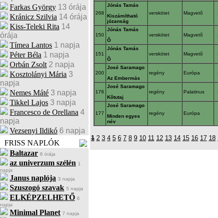
Jónás Tamás
Farkas György
13 órája
268
verskötet
Magvetõ
Kránicz Szilvia
14 órája
Kiszámítható
józanság
Kiss-Teleki Rita
14
Jónás Tamás
órája
150
verskötet
Magvetõ
Õ
Tímea Lantos
1 napja
Jónás Tamás
Péter Béla
1 napja
151
verskötet
Magvetõ
Õ
Orbán Zsolt
2 napja
José Saramago
Kosztolányi Mária
3
200
regény
Európa
Az Embermás
napja
José Saramago
Nemes Máté
3 napja
176
regény
Palatinus
Kõtutaj
Tikkel Lajos
3 napja
José Saramago
Francesco de Orellana
4
177
regény
Európa
Minden egyes
napja
név
Vezsenyi Ildikó
6 napja
1
2
3
4
5
6
7
8
9
10
11
12
13
14
15
16
17
18
FRISS NAPLÓK
Baltazar
8 órája
az univerzum szélén
1
napja
Janus naplója
3 napja
Szuszogó szavak
5 napja
ELKÉPZELHETŐ
6
napja
Minimal Planet
7 napja