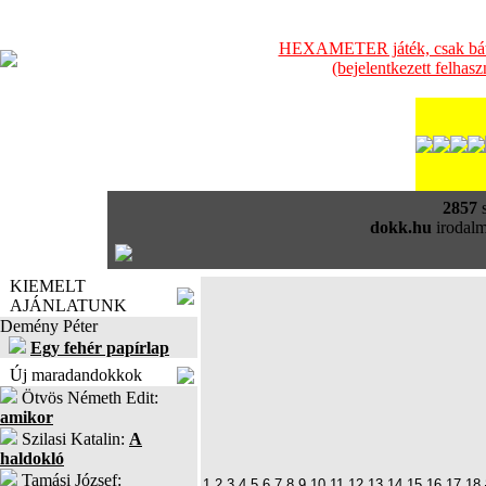
HEXAMETER játék, csak bátra
(bejelentkezett felhas
2857
s
dokk.hu
irodalm
KIEMELT
AJÁNLATUNK
Demény Péter
Egy fehér papírlap
Új maradandokkok
Ötvös Németh Edit:
amikor
Szilasi Katalin:
A
haldokló
Tamási József:
1
2
3
4
5
6
7
8
9
10
11
12
13
14
15
16
17
18