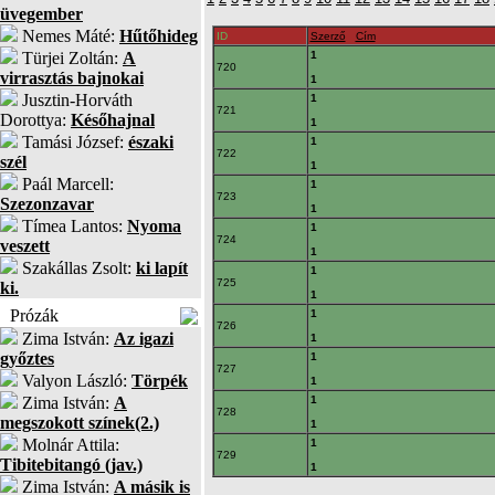
üvegember
Nemes Máté:
Hűtőhideg
ID
Szerző
Cím
Türjei Zoltán:
A
1
720
virrasztás bajnokai
1
Jusztin-Horváth
1
721
Dorottya:
Későhajnal
1
Tamási József:
északi
1
722
szél
1
Paál Marcell:
1
723
Szezonzavar
1
Tímea Lantos:
Nyoma
1
724
veszett
1
Szakállas Zsolt:
ki lapít
1
725
ki.
1
Prózák
1
726
Zima István:
Az igazi
1
győztes
1
727
Valyon László:
Törpék
1
Zima István:
A
1
728
megszokott színek(2.)
1
Molnár Attila:
1
729
Tibitebitangó (jav.)
1
Zima István:
A másik is