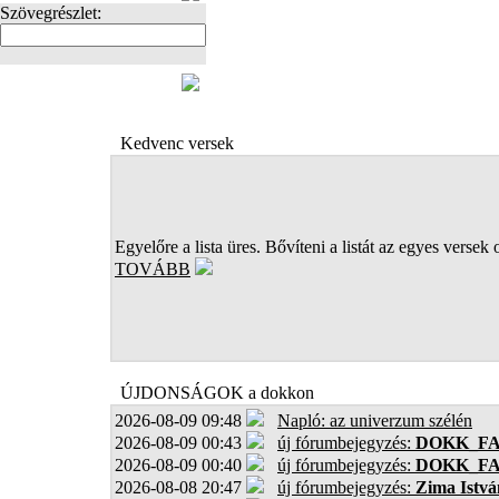
Szövegrészlet:
FOTÓK
Kedvenc versek
Egyelőre a lista üres. Bővíteni a listát az egyes versek 
TOVÁBB
ÚJDONSÁGOK a dokkon
2026-08-09 09:48
Napló: az univerzum szélén
2026-08-09 00:43
új fórumbejegyzés:
DOKK_F
2026-08-09 00:40
új fórumbejegyzés:
DOKK_F
2026-08-08 20:47
új fórumbejegyzés:
Zima Istvá