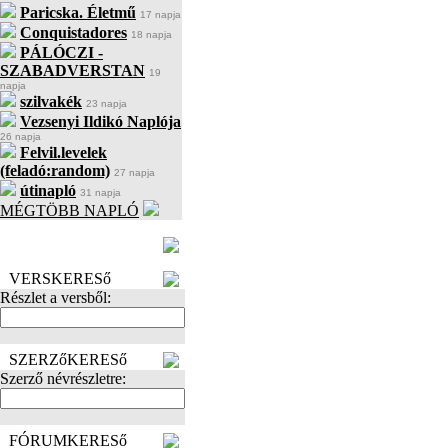
Paricska. Életmű
17 napja
Conquistadores
18 napja
PÁLÓCZI -
SZABADVERSTAN
19
napja
szilvakék
23 napja
Vezsenyi Ildikó Naplója
26 napja
Felvil.levelek
(feladó:random)
27 napja
útinapló
31 napja
MÉGTÖBB NAPLÓ
BECENÉV
LEFOGLALÁSA
VERSKERESő
Részlet a versből:
SZERZőKERESő
Szerző névrészletre:
FÓRUMKERESő