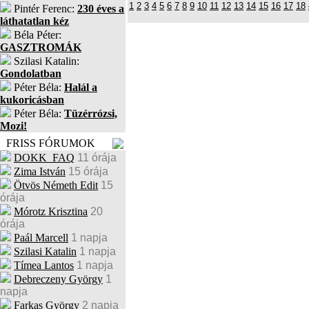
1
2
3
4
5
6
7
8
9
10
11
12
13
14
15
16
17
18
Pintér Ferenc:
230 éves a
láthatatlan kéz
Béla Péter:
GASZTROMÁK
Szilasi Katalin:
Gondolatban
Péter Béla:
Halál a
kukoricásban
Péter Béla:
Tüzérrózsi,
Mozi!
FRISS FÓRUMOK
DOKK_FAQ
11 órája
Zima István
15 órája
Ötvös Németh Edit
15
órája
Mórotz Krisztina
20
órája
Paál Marcell
1 napja
Szilasi Katalin
1 napja
Tímea Lantos
1 napja
Debreczeny György
1
napja
Farkas György
2 napja