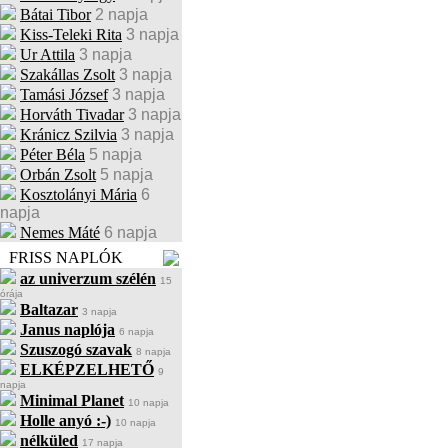
Bátai Tibor
2 napja
Kiss-Teleki Rita
3 napja
Ur Attila
3 napja
Szakállas Zsolt
3 napja
Tamási József
3 napja
Horváth Tivadar
3 napja
Kránicz Szilvia
3 napja
Péter Béla
5 napja
Orbán Zsolt
5 napja
Kosztolányi Mária
6
napja
Nemes Máté
6 napja
FRISS NAPLÓK
az univerzum szélén
15
órája
Baltazar
3 napja
Janus naplója
6 napja
Szuszogó szavak
8 napja
ELKÉPZELHETŐ
9
napja
Minimal Planet
10 napja
Holle anyó :-)
10 napja
nélküled
17 napja