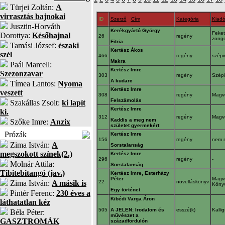
Türjei Zoltán:
A
virrasztás bajnokai
ID
Szerző
Cím
Kategória
Kiad
Jusztin-Horváth
Kerékgyártó György
Feke
Dorottya:
Későhajnal
26
regény
zong
Fitria
Tamási József:
északi
Kertész Ákos
szél
466
regény
szépi
Makra
Paál Marcell:
Kertész Imre
Szezonzavar
303
regény
Szépi
A kudarc
Tímea Lantos:
Nyoma
Kertész Imre
veszett
308
regény
Magv
Felszámolás
Szakállas Zsolt:
ki lapít
Kertész Imre
ki.
312
regény
Magv
Kaddis a meg nem
Szőke Imre:
Anzix
születet gyermekért
Prózák
Kertész Imre
156
regény
nem 
Zima István:
A
Sorstalanság
megszokott színek(2.)
Kertész Imre
296
regény
-
Molnár Attila:
Sorstalanság
Tibitebitangó (jav.)
Kertész Imre, Esterházy
Péter
Magv
Zima István:
A másik is
22
novelláskönyv
Köny
Egy történet
Pintér Ferenc:
230 éves a
Kibédi Varga Áron
láthatatlan kéz
505
A JELEN: Irodalom és
esszé(k)
Kalli
Béla Péter:
művészet a
GASZTROMÁK
századfordulón