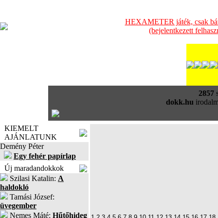
HEXAMETER játék, csak bátra
(bejelentkezett felhas
2857
s
dokk.hu
irodalm
KIEMELT
AJÁNLATUNK
Demény Péter
Egy fehér papírlap
Új maradandokkok
Szilasi Katalin:
A
haldokló
Tamási József:
üvegember
Nemes Máté:
Hűtőhideg
1
2
3
4
5
6
7
8
9
10
11
12
13
14
15
16
17
18