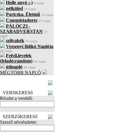
Holle anyó :-)
8 napja
nélküled
15 napja
Paricska. Életmű
15 napja
Conquistadores
15 napja
PÁLÓCZI -
SZABADVERSTAN
17
napja
szilvakék
21 napja
Vezsenyi Ildikó Naplója
24 napja
Felvil.levelek
(feladó:random)
24 napja
útinapló
29 napja
MÉGTÖBB NAPLÓ
BECENÉV
LEFOGLALÁSA
VERSKERESő
Részlet a versből:
SZERZőKERESő
Szerző névrészletre: