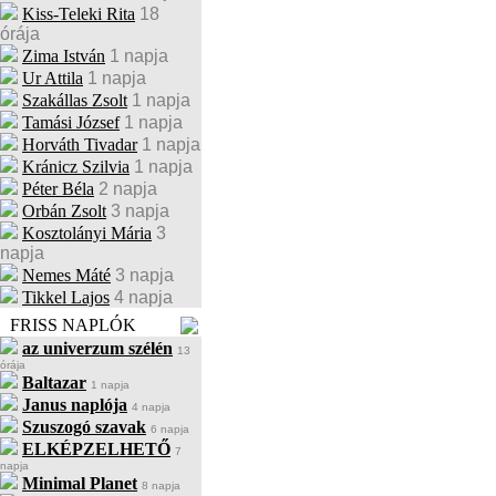
Kiss-Teleki Rita
18
órája
Zima István
1 napja
Ur Attila
1 napja
Szakállas Zsolt
1 napja
Tamási József
1 napja
Horváth Tivadar
1 napja
Kránicz Szilvia
1 napja
Péter Béla
2 napja
Orbán Zsolt
3 napja
Kosztolányi Mária
3
napja
Nemes Máté
3 napja
Tikkel Lajos
4 napja
FRISS NAPLÓK
az univerzum szélén
13
órája
Baltazar
1 napja
Janus naplója
4 napja
Szuszogó szavak
6 napja
ELKÉPZELHETŐ
7
napja
Minimal Planet
8 napja