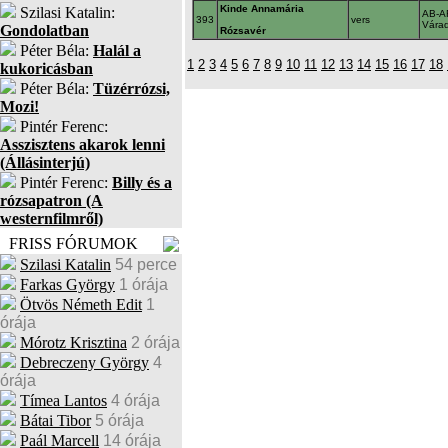
Kinde Annamária
Szilasi Katalin:
AB-A
393
vers
Vára
Gondolatban
Rózsavér
Péter Béla:
Halál a
1
2
3
4
5
6
7
8
9
10
11
12
13
14
15
16
17
18
kukoricásban
Péter Béla:
Tüzérrózsi,
Mozi!
Pintér Ferenc:
Asszisztens akarok lenni
(Állásinterjú)
Pintér Ferenc:
Billy és a
rózsapatron (A
westernfilmről)
FRISS FÓRUMOK
Szilasi Katalin
54 perce
Farkas György
1 órája
Ötvös Németh Edit
1
órája
Mórotz Krisztina
2 órája
Debreczeny György
4
órája
Tímea Lantos
4 órája
Bátai Tibor
5 órája
Paál Marcell
14 órája