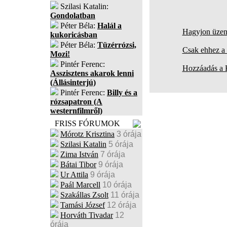
Szilasi Katalin:
Gondolatban
Péter Béla:
Halál a
Hagyjon üzene
kukoricásban
Péter Béla:
Tüzérrózsi,
Csak ehhez a 
Mozi!
Pintér Ferenc:
Hozzáadás a
Asszisztens akarok lenni
(Állásinterjú)
Pintér Ferenc:
Billy és a
rózsapatron (A
westernfilmről)
FRISS FÓRUMOK
Mórotz Krisztina
3 órája
Szilasi Katalin
5 órája
Zima István
7 órája
Bátai Tibor
9 órája
Ur Attila
9 órája
Paál Marcell
10 órája
Szakállas Zsolt
11 órája
Tamási József
12 órája
Horváth Tivadar
12
órája