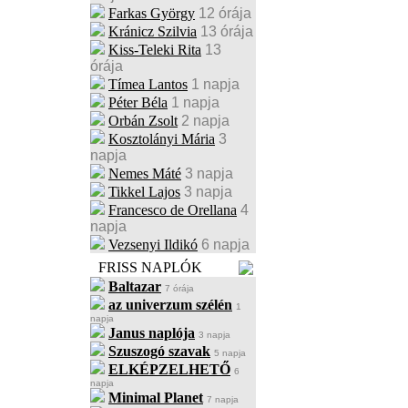
Farkas György
12 órája
Kránicz Szilvia
13 órája
Kiss-Teleki Rita
13
órája
Tímea Lantos
1 napja
Péter Béla
1 napja
Orbán Zsolt
2 napja
Kosztolányi Mária
3
napja
Nemes Máté
3 napja
Tikkel Lajos
3 napja
Francesco de Orellana
4
napja
Vezsenyi Ildikó
6 napja
FRISS NAPLÓK
Baltazar
7 órája
az univerzum szélén
1
napja
Janus naplója
3 napja
Szuszogó szavak
5 napja
ELKÉPZELHETŐ
6
napja
Minimal Planet
7 napja