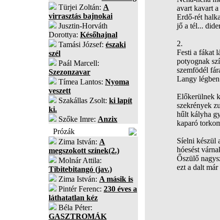
Türjei Zoltán:
A
avart kavart a 
virrasztás bajnokai
Erdő-rét halkan
Jusztin-Horváth
jő a tél... di
Dorottya:
Későhajnal
2.
Tamási József:
északi
Festi a fákat 
szél
potyognak szí
Paál Marcell:
szemfödél fárad
Szezonzavar
Langy légben 
Tímea Lantos:
Nyoma
veszett
Előkerülnek k
Szakállas Zsolt:
ki lapít
szekrények zu
ki.
hűlt kályha g
Szőke Imre:
Anzix
kaparó torkom
Prózák
Síelni készül 
Zima István:
A
hóesést várna
megszokott színek(2.)
Őszülő nagys
Molnár Attila:
ezt a dalt már
Tibitebitangó (jav.)
Zima István:
A másik is
Pintér Ferenc:
230 éves a
láthatatlan kéz
Béla Péter:
GASZTROMÁK