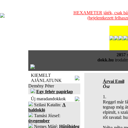
HEXAMETER játék, csak bátra
(bejelentkezett felhas
2857
s
dokk.hu
irodalm
KIEMELT
AJÁNLATUNK
Árvai Emil
Demény Péter
Õsz
Egy fehér papírlap
1.
Új maradandokkok
Reggel már fá
Szilasi Katalin:
A
tegnap még átö
haldokló
elpirult, s sza
Tamási József:
rőt ravatal: hu
üvegember
Nemes Máté:
Hűtőhideg
Néha-néha me