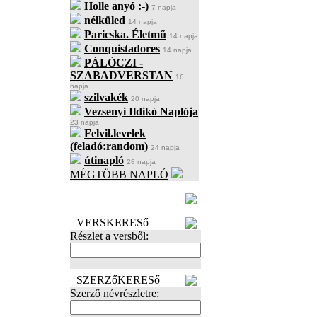
Holle anyó :-)
7 napja
nélküled
14 napja
Paricska. Életmű
14 napja
Conquistadores
14 napja
PÁLÓCZI -
SZABADVERSTAN
16
napja
szilvakék
20 napja
Vezsenyi Ildikó Naplója
23 napja
Felvil.levelek
(feladó:random)
24 napja
útinapló
28 napja
MÉGTÖBB NAPLÓ
BECENÉV
LEFOGLALÁSA
VERSKERESő
Részlet a versből:
SZERZőKERESő
Szerző névrészletre: