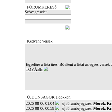
FÓRUMKERESő
Szövegrészlet:
FOTÓK
Kedvenc versek
Egyelőre a lista üres. Bővíteni a listát az egyes versek 
TOVÁBB
ÚJDONSÁGOK a dokkon
2026-08-06 01:04
új fórumbejegyzés:
Mórotz Kri
2026-08-06 00:59
új fórumbejegyzés:
Mórotz Kri