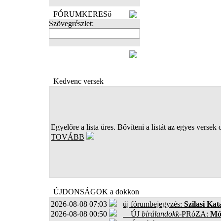
FÓRUMKERESő
Szövegrészlet:
FOTÓK
Kedvenc versek
Egyelőre a lista üres. Bővíteni a listát az egyes versek 
TOVÁBB
ÚJDONSÁGOK a dokkon
2026-08-08 07:03
új fórumbejegyzés:
Szilasi Kat
2026-08-08 00:50
ÚJ
bírálandokk
-PRóZA:
Mór