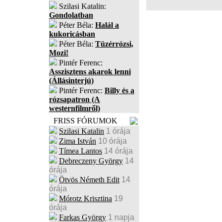
Szilasi Katalin:
Gondolatban
Péter Béla:
Halál a
kukoricásban
Péter Béla:
Tüzérrózsi,
Mozi!
Pintér Ferenc:
Asszisztens akarok lenni
(Állásinterjú)
Pintér Ferenc:
Billy és a
rózsapatron (A
westernfilmről)
FRISS FÓRUMOK
Szilasi Katalin
1 órája
Zima István
10 órája
Tímea Lantos
14 órája
Debreczeny György
14
órája
Ötvös Németh Edit
14
órája
Mórotz Krisztina
19
órája
Farkas György
1 napja