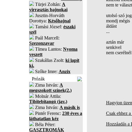
Türjei Zoltán:
A
nem te válasz
virrasztás bajnokai
Jusztin-Horváth
utolsó szó jo
Dorottya:
Későhajnal
mondj mégis
áldást
Tamási József:
északi
...
szél
Paál Marcell:
aztán már
Szezonzavar
senkivel
Tímea Lantos:
Nyoma
nem cserélnél
veszett
Szakállas Zsolt:
ki lapít
ki.
Szőke Imre:
Anzix
Prózák
Zima István:
A
megszokott színek(2.)
Molnár Attila:
Tibitebitangó (jav.)
Hagyjon üzene
Zima István:
A másik is
Pintér Ferenc:
230 éves a
Csak ehhez a 
láthatatlan kéz
Hozzáadás a
Béla Péter:
GASZTROMÁK