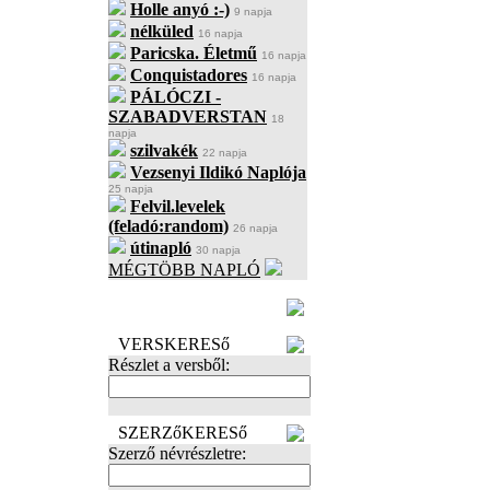
Holle anyó :-)
9 napja
nélküled
16 napja
Paricska. Életmű
16 napja
Conquistadores
16 napja
PÁLÓCZI -
SZABADVERSTAN
18
napja
szilvakék
22 napja
Vezsenyi Ildikó Naplója
25 napja
Felvil.levelek
(feladó:random)
26 napja
útinapló
30 napja
MÉGTÖBB NAPLÓ
BECENÉV
LEFOGLALÁSA
VERSKERESő
Részlet a versből:
SZERZőKERESő
Szerző névrészletre: