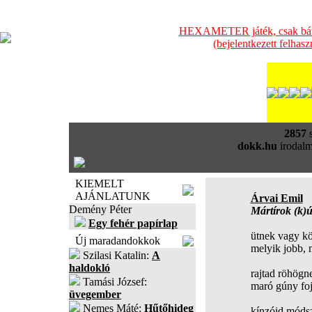
HEXAMETER játék, csak bátra
(bejelentkezett felhas
2857
s
dokk.hu
irodalm
KIEMELT
AJÁNLATUNK
Árvai Emil
Demény Péter
Mártírok (k)ú
Egy fehér papírlap
ütnek vagy k
Új maradandokkok
melyik jobb,
Szilasi Katalin:
A
haldokló
rajtad röhögn
Tamási József:
maró gúny fo
üvegember
Nemes Máté:
Hűtőhideg
kínzóid módsz