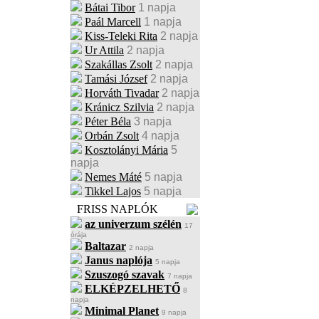
Bátai Tibor
1 napja
Paál Marcell
1 napja
Kiss-Teleki Rita
2 napja
Ur Attila
2 napja
Szakállas Zsolt
2 napja
Tamási József
2 napja
Horváth Tivadar
2 napja
Kránicz Szilvia
2 napja
Péter Béla
3 napja
Orbán Zsolt
4 napja
Kosztolányi Mária
5
napja
Nemes Máté
5 napja
Tikkel Lajos
5 napja
FRISS NAPLÓK
az univerzum szélén
17
órája
Baltazar
2 napja
Janus naplója
5 napja
Szuszogó szavak
7 napja
ELKÉPZELHETŐ
8
napja
Minimal Planet
9 napja