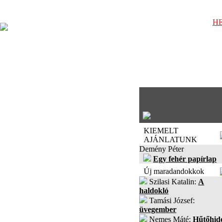
HE
KIEMELT
AJÁNLATUNK
Demény Péter
Egy fehér papírlap
Új maradandokkok
Szilasi Katalin:
A
haldokló
Tamási József:
üvegember
Nemes Máté:
Hűtőhid