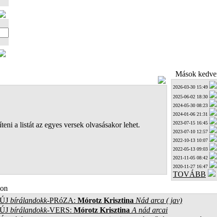
Mások kedven
2026-03-30 15:49
2025-06-02 18:30
2024-05-30 08:23
2024-01-06 21:31
2023-07-15 16:45
teni a listát az egyes versek olvasásakor lehet.
2023-07-10 12:57
2022-10-13 10:07
2022-05-13 09:03
2021-11-05 08:42
2020-11-27 16:47
TOVÁBB
on
ÚJ
bírálandokk
-PRóZA:
Mórotz Krisztina
Nád arca ( jav)
ÚJ
bírálandokk
-VERS:
Mórotz Krisztina
A nád arcai