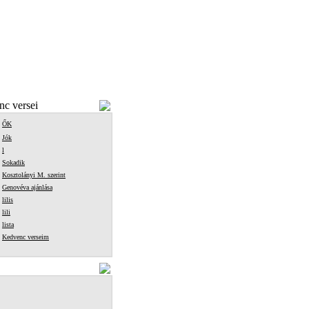
c versei
ŐK
Jók
l
Sokadik
Kosztolányi M. szerint
Genovéva ajánlása
lilis
lili
lista
Kedvenc verseim