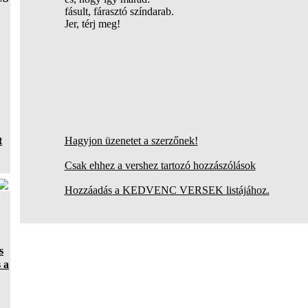
fásult, fárasztó színdarab.
Jer, térj meg!
t
Hagyjon üzenetet a szerzőnek!
Csak ehhez a vershez tartozó hozzászólások
Hozzáadás a KEDVENC VERSEK listájához.
s
 a