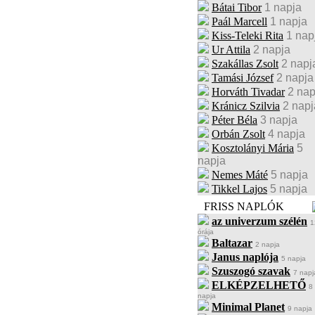
Bátai Tibor
1 napja
Paál Marcell
1 napja
Kiss-Teleki Rita
1 nap
Ur Attila
2 napja
Szakállas Zsolt
2 napj
Tamási József
2 napja
Horváth Tivadar
2 nap
Kránicz Szilvia
2 napj
Péter Béla
3 napja
Orbán Zsolt
4 napja
Kosztolányi Mária
5
napja
Nemes Máté
5 napja
Tikkel Lajos
5 napja
FRISS NAPLÓK
az univerzum szélén
1
órája
Baltazar
2 napja
Janus naplója
5 napja
Szuszogó szavak
7 napj
ELKÉPZELHETŐ
8
napja
Minimal Planet
9 napja