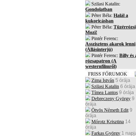
Szilasi Katalin:
Gondolatban
Péter Béla:
Halál a
kukoricásban
Péter Béla:
Tüzérrózsi
Mozi!
Pintér Ferenc:
Asszisztens akarok lenni
(Állásinterjú)
Pintér Ferenc:
Billy és 
rózsapatron (A
westernfilmről)
FRISS FÓRUMOK
Zima István
5 órája
Szilasi Katalin
6 órája
Tímea Lantos
9 órája
Debreczeny György
9
órája
Ötvös Németh Edit
9
órája
Mórotz Krisztina
14
órája
Farkas György
1 napj