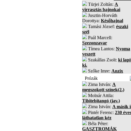
Türjei Zoltán:
A
virrasztás bajnokai
Jusztin-Horváth
Dorottya:
Későhajnal
Tamási József:
északi
szél
Paál Marcell:
Szezonzavar
Tímea Lantos:
Nyoma
veszett
Szakállas Zsolt:
ki lapí
ki.
Szőke Imre:
Anzix
Prózák
Zima István:
A
megszokott színek(2.)
Molnár Attila:
Tibitebitangó (jav.)
Zima István:
A másik i
Pintér Ferenc:
230 éves
láthatatlan kéz
Béla Péter:
GASZTROMÁK