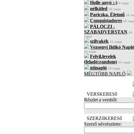
Holle anyó :-)
9 napja
nélküled
16 napja
Paricska. Életmű
16 na
Conquistadores
16 napj
PÁLÓCZI -
SZABADVERSTAN
18
napja
szilvakék
22 napja
Vezsenyi Ildikó Napló
25 napja
Felvil.levelek
(feladó:random)
25 napja
útinapló
30 napja
MÉGTÖBB NAPLÓ
BECENÉV
LEFOGLALÁSA
VERSKERESő
Részlet a versből:
SZERZőKERESő
Szerző névrészletre: