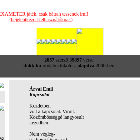
XAMETER játék, csak bátran tessenek írni!
(bejelentkezett felhasználóknak)
2857
szerző
39897
verse
dokk.hu
irodalmi kikötő ::
alapítva
2000-ben
Árvai Emil
Kapcsolat
Kezdetben
volt a kapcsolat. Virult.
Közömbösséggé langyosult
kezedben.
Nem végleg-
eg
es, hogy így marad: