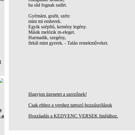
ha rád fognak radírt.
Gyémánt, grafit, szén:
mint mi emberek.
Egyik szépfiú, kemény legény.
Másik melózik m-eleget.
Harmadik, szegény,
firkál mint gyerek. - Talán remekműveket.
t
Hagyjon üzenetet a szerzőnek!
Csak ehhez a vershez tartozó hozzászólások
s
 a
Hozzáadás a KEDVENC VERSEK listájához.