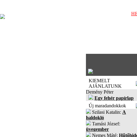
HE
KIEMELT
AJÁNLATUNK
Demény Péter
Egy fehér papírlap
Új maradandokkok
Szilasi Katalin:
A
haldokló
Tamási József:
üvegember
Nemes Máté:
Hűtőhid