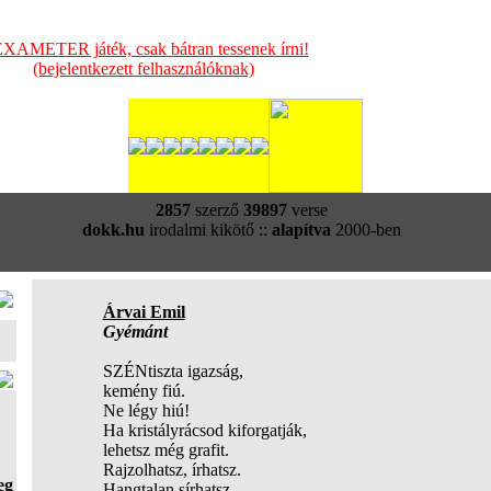
XAMETER játék, csak bátran tessenek írni!
(bejelentkezett felhasználóknak)
2857
szerző
39897
verse
dokk.hu
irodalmi kikötő ::
alapítva
2000-ben
Árvai Emil
Gyémánt
SZÉNtiszta igazság,
kemény fiú.
Ne légy hiú!
Ha kristályrácsod kiforgatják,
lehetsz még grafit.
Rajzolhatsz, írhatsz.
eg
Hangtalan sírhatsz,