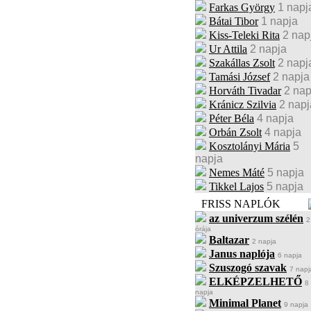
Farkas György
1 napj
Bátai Tibor
1 napja
Kiss-Teleki Rita
2 nap
Ur Attila
2 napja
Szakállas Zsolt
2 napj
Tamási József
2 napja
Horváth Tivadar
2 nap
Kránicz Szilvia
2 napj
Péter Béla
4 napja
Orbán Zsolt
4 napja
Kosztolányi Mária
5
napja
Nemes Máté
5 napja
Tikkel Lajos
5 napja
FRISS NAPLÓK
az univerzum szélén
2
órája
Baltazar
2 napja
Janus naplója
6 napja
Szuszogó szavak
7 napj
ELKÉPZELHETŐ
8
napja
Minimal Planet
9 napja