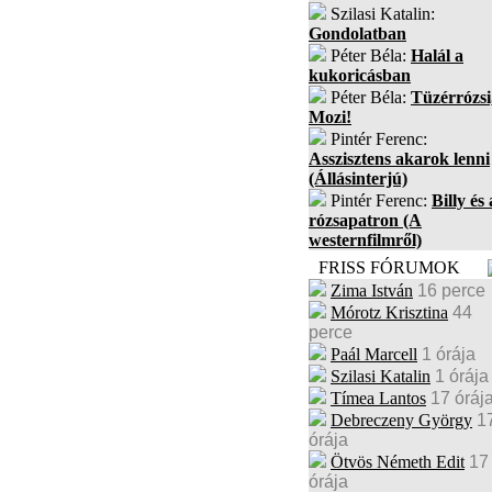
Szilasi Katalin:
Gondolatban
Péter Béla:
Halál a
kukoricásban
Péter Béla:
Tüzérrózsi
Mozi!
Pintér Ferenc:
Asszisztens akarok lenni
(Állásinterjú)
Pintér Ferenc:
Billy és 
rózsapatron (A
westernfilmről)
FRISS FÓRUMOK
Zima István
16 perce
Mórotz Krisztina
44
perce
Paál Marcell
1 órája
Szilasi Katalin
1 órája
Tímea Lantos
17 óráj
Debreczeny György
1
órája
Ötvös Németh Edit
17
órája