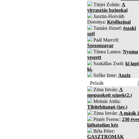
Türjei Zoltán:
A
virrasztás bajnokai
Jusztin-Horváth
Dorottya:
Későhajnal
Tamási József:
északi
szél
Paál Marcell:
Szezonzavar
Tímea Lantos:
Nyoma
veszett
Szakállas Zsolt:
ki lapí
ki.
Szőke Imre:
Anzix
Prózák
Zima István:
A
megszokott színek(2.)
Molnár Attila:
Tibitebitangó (jav.)
Zima István:
A másik i
Pintér Ferenc:
230 éves
láthatatlan kéz
Béla Péter:
GASZTROMÁK