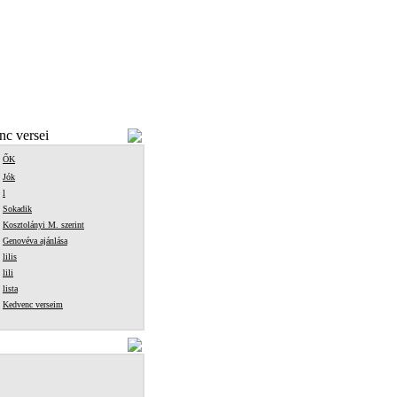
c versei
ŐK
Jók
l
Sokadik
Kosztolányi M. szerint
Genovéva ajánlása
lilis
lili
lista
Kedvenc verseim