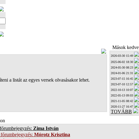
Mások kedven
2026-03-30 15:49
2025-06-02 18:30
2024-05-30 08:23
2024-01-06 21:31
2023-07-15 16:45
teni a listát az egyes versek olvasásakor lehet.
2023-07-10 12:57
2022-10-13 10:07
2022-05-13 09:03
2021-11-05 08:42
2020-11-27 16:47
TOVÁBB
on
 fórumbejegyzés:
Zima István
 fórumbejegyzés:
Mórotz Krisztina