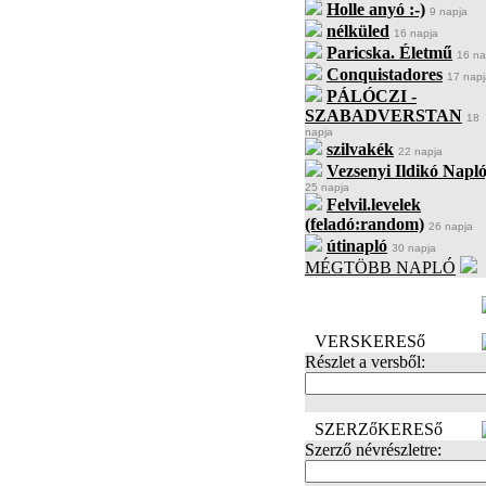
Holle anyó :-)
9 napja
nélküled
16 napja
Paricska. Életmű
16 na
Conquistadores
17 napj
PÁLÓCZI -
SZABADVERSTAN
18
napja
szilvakék
22 napja
Vezsenyi Ildikó Napló
25 napja
Felvil.levelek
(feladó:random)
26 napja
útinapló
30 napja
MÉGTÖBB NAPLÓ
BECENÉV
LEFOGLALÁSA
VERSKERESő
Részlet a versből:
SZERZőKERESő
Szerző névrészletre: