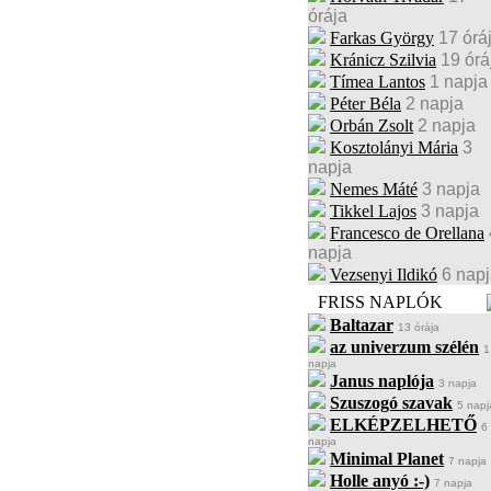
órája
Farkas György
17 órá
Kránicz Szilvia
19 órá
Tímea Lantos
1 napja
Péter Béla
2 napja
Orbán Zsolt
2 napja
Kosztolányi Mária
3
napja
Nemes Máté
3 napja
Tikkel Lajos
3 napja
Francesco de Orellana
napja
Vezsenyi Ildikó
6 nap
FRISS NAPLÓK
Baltazar
13 órája
az univerzum szélén
1
napja
Janus naplója
3 napja
Szuszogó szavak
5 napj
ELKÉPZELHETŐ
6
napja
Minimal Planet
7 napja
Holle anyó :-)
7 napja