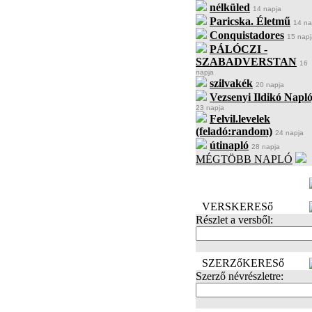
nélküled
14 napja
Paricska. Életmű
14 na
Conquistadores
15 napj
PÁLÓCZI -
SZABADVERSTAN
16
napja
szilvakék
20 napja
Vezsenyi Ildikó Napló
23 napja
Felvil.levelek
(feladó:random)
24 napja
útinapló
28 napja
MÉGTÖBB NAPLÓ
BECENÉV
LEFOGLALÁSA
VERSKERESő
Részlet a versből:
SZERZőKERESő
Szerző névrészletre: