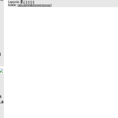
Lapozás:
1
2
3
4
5
6
Költõk: [
a
b
c
d
e
f
g
h
i
j
k
l
m
n
o
p
r
s
t
u
v
w
z
]
t
s
 a