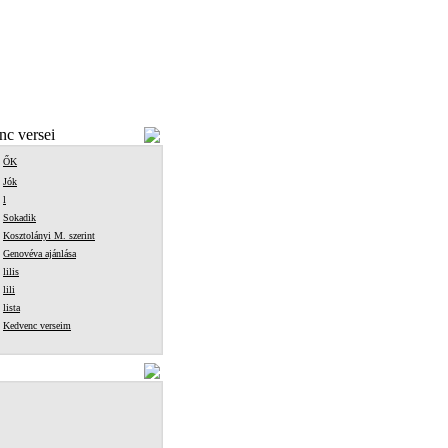
c versei
ŐK
Jók
l
Sokadik
Kosztolányi M. szerint
Genovéva ajánlása
lilis
lili
lista
Kedvenc verseim