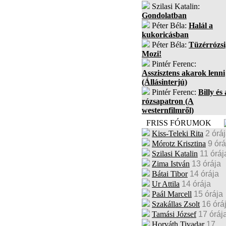
Szilasi Katalin:
Gondolatban
Péter Béla:
Halál a
kukoricásban
Péter Béla:
Tüzérrózsi
Mozi!
Pintér Ferenc:
Asszisztens akarok lenni
(Állásinterjú)
Pintér Ferenc:
Billy és 
rózsapatron (A
westernfilmről)
FRISS FÓRUMOK
Kiss-Teleki Rita
2 órá
Mórotz Krisztina
9 órá
Szilasi Katalin
11 óráj
Zima István
13 órája
Bátai Tibor
14 órája
Ur Attila
14 órája
Paál Marcell
15 órája
Szakállas Zsolt
16 órá
Tamási József
17 óráj
Horváth Tivadar
17