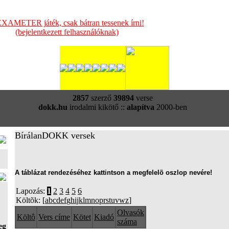
XAMETER játék, csak bátran tessenek írni!
(bejelentkezett felhasználóknak)
2857
szerző
39894
verse
dokk.hu
irodalmi kikötő ::
alapítva
2000-ben
BírálanDOKK versek
A táblázat rendezéséhez kattintson a megfelelõ oszlop nevére!
Lapozás:
1
2
3
4
5
6
Költõk: [
a
b
c
d
e
f
g
h
i
j
k
l
m
n
o
p
r
s
t
u
v
w
z
]
Olvasók
Költô
Vers címe
Kötet
Kiadó
száma
eg