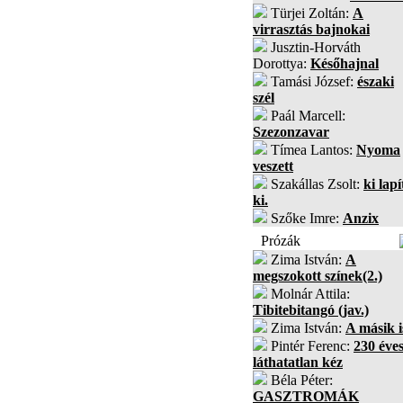
Türjei Zoltán:
A
virrasztás bajnokai
Jusztin-Horváth
Dorottya:
Későhajnal
Tamási József:
északi
szél
Paál Marcell:
Szezonzavar
Tímea Lantos:
Nyoma
veszett
Szakállas Zsolt:
ki lapí
ki.
Szőke Imre:
Anzix
Prózák
Zima István:
A
megszokott színek(2.)
Molnár Attila:
Tibitebitangó (jav.)
Zima István:
A másik i
Pintér Ferenc:
230 éves
láthatatlan kéz
Béla Péter:
GASZTROMÁK