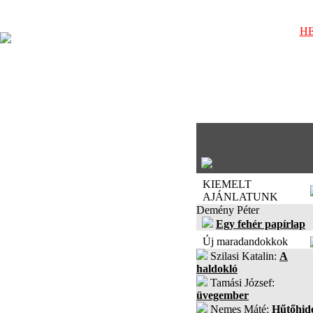
HE
KIEMELT
AJÁNLATUNK
Demény Péter
Egy fehér papírlap
Új maradandokkok
Szilasi Katalin:
A
haldokló
Tamási József:
üvegember
Nemes Máté:
Hűtőhid