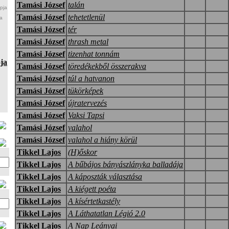
Tamási József
talán
pja
Tamási József
tehetetlenül
a
Tamási József
tér
Tamási József
thrash metal
Tamási József
tizenhat tonnám
ja
Tamási József
töredékekből összerakva
Tamási József
túl a hatvanon
Tamási József
tükörképek
Tamási József
újratervezés
Tamási József
Vaksi Tapsi
Tamási József
valahol
Tamási József
valahol a hiány körül
Tikkel Lajos
(H)őskor
Tikkel Lajos
A bűbájos bányászlányka balladája
Tikkel Lajos
A káposzták választása
Tikkel Lajos
A kiégett poéta
Tikkel Lajos
A kísértetkastély
Tikkel Lajos
A Láthatatlan Légió 2.0
Tikkel Lajos
A Nap Leányai