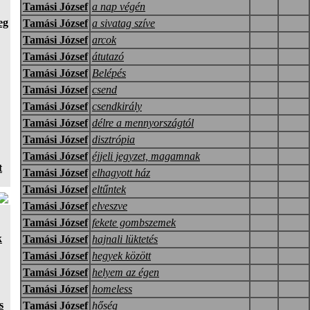
Tamási József
a nap végén
eg
Tamási József
a sivatag szíve
Tamási József
arcok
Tamási József
átutazó
Tamási József
Belépés
Tamási József
csend
Tamási József
csendkirály
Tamási József
délre a mennyországtól
Tamási József
disztrópia
Tamási József
éjjeli jegyzet, magamnak
t
Tamási József
elhagyott ház
Tamási József
eltűntek
Tamási József
elveszve
Tamási József
fekete gombszemek
k
Tamási József
hajnali lüktetés
Tamási József
hegyek között
Tamási József
helyem az égen
Tamási József
homeless
s
Tamási József
hőség