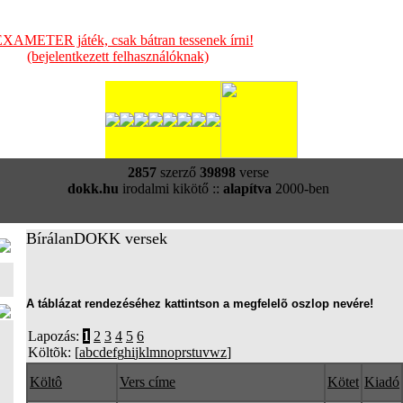
XAMETER játék, csak bátran tessenek írni!
(bejelentkezett felhasználóknak)
2857
szerző
39898
verse
dokk.hu
irodalmi kikötő ::
alapítva
2000-ben
BírálanDOKK versek
A táblázat rendezéséhez kattintson a megfelelõ oszlop nevére!
Lapozás:
1
2
3
4
5
6
Költõk: [
a
b
c
d
e
f
g
h
i
j
k
l
m
n
o
p
r
s
t
u
v
w
z
]
Költô
Vers címe
Kötet
Kiadó