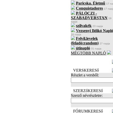
Paricska. Életmű
17 na
Conquistadores
17 napj
PÁLÓCZI -
SZABADVERSTAN
19
napja
szilvakék
23 napja
Vezsenyi Ildikó Napló
26 napja
Felvil.levelek
(feladó:random)
27 napja
útinapló
31 napja
MÉGTÖBB NAPLÓ
BECENÉV
LEFOGLALÁSA
VERSKERESő
Részlet a versből:
SZERZőKERESő
Szerző névrészletre:
FÓRUMKERESő