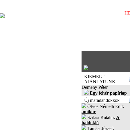
HE
KIEMELT
AJÁNLATUNK
Demény Péter
Egy fehér papírlap
Új maradandokkok
Ötvös Németh Edit:
amikor
Szilasi Katalin:
A
haldokló
Tamási József: