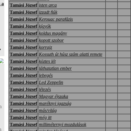
 a
Tamási József
isten arca
Tamási József
izzadt fiúk
Tamási József
Kerouac parafázis
Tamási József
kígyók
Tamási József
koldus magány
Tamási József
kopott szobor
Tamási József
korrajz
,
Tamási József
Kossuth út húsz szám alatti remete
Tamási József
köztes lét
Tamási József
láthatatlan ember
Tamási József
lebegés
Tamási József
Led Zeppelin
Tamási József
létezés
Tamási József
Magyar éjszaka
Tamási József
maréknyi igazság
a
Tamási József
más/világ
Tamási József
még itt
Tamási József
milliméternyi mozdulások
a