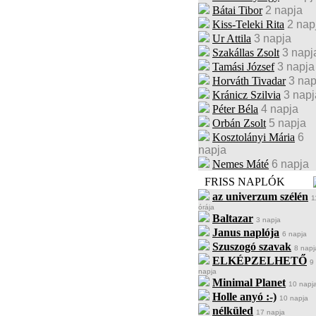
Bátai Tibor
2 napja
Kiss-Teleki Rita
2 nap
Ur Attila
3 napja
Szakállas Zsolt
3 napj
Tamási József
3 napja
Horváth Tivadar
3 nap
Kránicz Szilvia
3 napj
Péter Béla
4 napja
Orbán Zsolt
5 napja
Kosztolányi Mária
6
napja
Nemes Máté
6 napja
FRISS NAPLÓK
az univerzum szélén
1
órája
Baltazar
3 napja
Janus naplója
6 napja
Szuszogó szavak
8 napj
ELKÉPZELHETŐ
9
napja
Minimal Planet
10 napj
Holle anyó :-)
10 napja
nélküled
17 napja