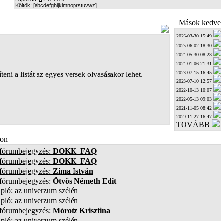
Költõk: [
a
b
c
d
e
f
g
h
i
j
k
l
m
n
o
p
r
s
t
u
v
w
z
]
Mások kedven
2026-03-30 15:49
2025-06-02 18:30
2024-05-30 08:23
2024-01-06 21:31
2023-07-15 16:45
teni a listát az egyes versek olvasásakor lehet.
2023-07-10 12:57
2022-10-13 10:07
2022-05-13 09:03
2021-11-05 08:42
2020-11-27 16:47
TOVÁBB
on
 fórumbejegyzés:
DOKK_FAQ
 fórumbejegyzés:
DOKK_FAQ
 fórumbejegyzés:
Zima István
 fórumbejegyzés:
Ötvös Németh Edit
pló: az univerzum szélén
pló: az univerzum szélén
 fórumbejegyzés:
Mórotz Krisztina
pló: az univerzum szélén