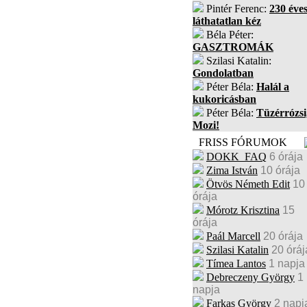
Pintér Ferenc:
230 éves
láthatatlan kéz
Béla Péter:
GASZTROMÁK
Szilasi Katalin:
Gondolatban
Péter Béla:
Halál a
kukoricásban
Péter Béla:
Tüzérrózsi
Mozi!
FRISS FÓRUMOK
DOKK_FAQ
6 órája
Zima István
10 órája
Ötvös Németh Edit
10
órája
Mórotz Krisztina
15
órája
Paál Marcell
20 órája
Szilasi Katalin
20 óráj
Tímea Lantos
1 napja
Debreczeny György
1
napja
Farkas György
2 napj