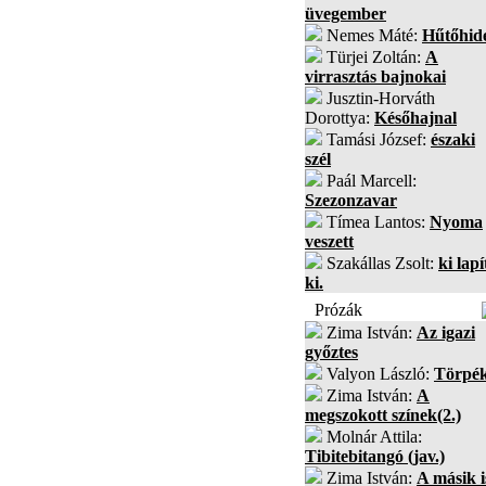
üvegember
Nemes Máté:
Hűtőhid
Türjei Zoltán:
A
virrasztás bajnokai
Jusztin-Horváth
Dorottya:
Későhajnal
Tamási József:
északi
szél
Paál Marcell:
Szezonzavar
Tímea Lantos:
Nyoma
veszett
Szakállas Zsolt:
ki lapí
ki.
Prózák
Zima István:
Az igazi
győztes
Valyon László:
Törpé
Zima István:
A
megszokott színek(2.)
Molnár Attila:
Tibitebitangó (jav.)
Zima István:
A másik i