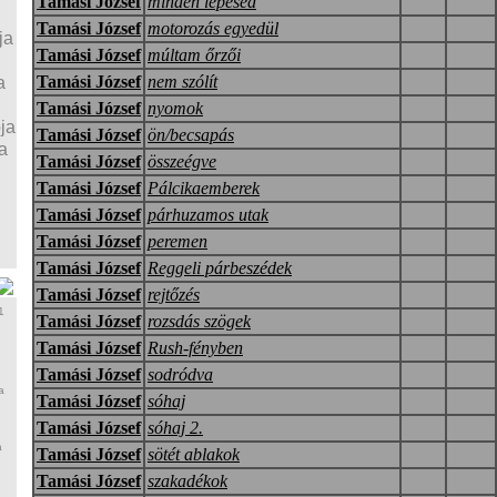
Tamási József
minden lépésed
Tamási József
motorozás egyedül
ja
Tamási József
múltam őrzői
Tamási József
nem szólít
a
Tamási József
nyomok
ja
Tamási József
ön/becsapás
a
Tamási József
összeégve
Tamási József
Pálcikaemberek
Tamási József
párhuzamos utak
Tamási József
peremen
Tamási József
Reggeli párbeszédek
Tamási József
rejtőzés
1
Tamási József
rozsdás szögek
Tamási József
Rush-fényben
Tamási József
sodródva
a
Tamási József
sóhaj
Tamási József
sóhaj 2.
a
Tamási József
sötét ablakok
Tamási József
szakadékok