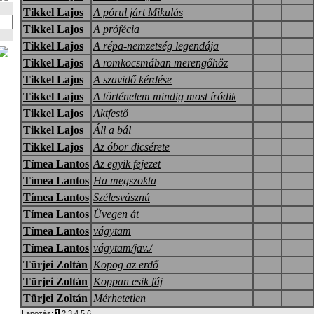
Tikkel Lajos
A pórul járt Mikulás
Tikkel Lajos
A prófécia
Tikkel Lajos
A répa-nemzetség legendája
Tikkel Lajos
A romkocsmában merengőhöz
Tikkel Lajos
A szavidő kérdése
Tikkel Lajos
A történelem mindig most íródik
Tikkel Lajos
Aktfestő
Tikkel Lajos
Áll a bál
Tikkel Lajos
Az óbor dicsérete
Tímea Lantos
Az egyik fejezet
Tímea Lantos
Ha megszokta
Tímea Lantos
Szélesvásznú
Tímea Lantos
Üvegen át
Tímea Lantos
vágytam
Tímea Lantos
vágytam/jav./
Türjei Zoltán
Kopog az erdő
Türjei Zoltán
Koppan esik fáj
Türjei Zoltán
Mérhetetlen
Lapozás:
1
2
3
4
5
6