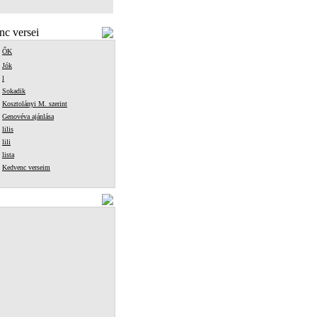
c versei
ŐK
Jók
l
Sokadik
Kosztolányi M. szerint
Genovéva ajánlása
lilis
lili
lista
Kedvenc verseim