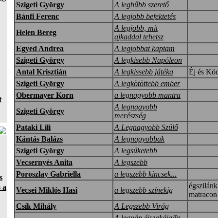
Szigeti György
A leghűbb szerető
Bánfi Ferenc
A legjobb befektetés
A legjobb, mit
Helen Bereg
ajkaddal tehetsz
Egyed Andrea
A legjobbat kaptam
Szigeti György
A legkisebb Napóleon
Antal Krisztián
A legkissebb játéka
Éj és Kö
Szigeti György
A legkötöttebb ember
Obermayer Korn
a legnagyobb mantra
t
A legnagyobb
Szigeti György
merészség
Pataki Lili
A Legnagyobb Szülő
Kántás Balázs
A legnagyobbak
Szigeti György
A legsüketebb
Vecsernyés Anita
A legszebb
Poroszlay Gabriella
a legszebb kincsek...
s
égszilánk
 a
Vecsei Miklós Hasi
a legszebb színekig
matraco
Csík Mihály
A Legszebb Virág
A leguán éjszakája/In