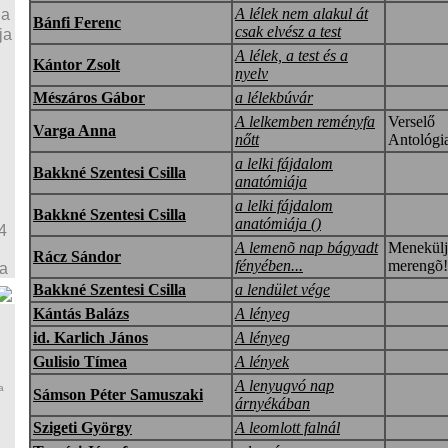
A lélek nem alakul át
ja
Bánfi Ferenc
csak elvész a test
ja
A lélek, a test és a
Kántor Zsolt
nyelv
Mészáros Gábor
a lélekbúvár
A lelkemben reményfa
Verselő
Varga Anna
nőtt
Antológi
a lelki fájdalom
Bakkné Szentesi Csilla
anatómiája
a lelki fájdalom
Bakkné Szentesi Csilla
anatómiája ()
4
A lemenõ nap bágyadt
Menekülj
Rácz Sándor
fényében...
merengõ
ja
Bakkné Szentesi Csilla
a lendület vége
Kántás Balázs
A lényeg
id. Karlich János
A lényeg
Gulisio Tímea
A lények
A lenyugvó nap
a
Sámson Péter Samuszaki
árnyékában
Szigeti György
A leomlott falnál