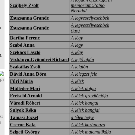
Szájbely Zsolt
memoriam:Pablo
Neruda/
Zsuzsanna Grande
A legveszélyesebbek
A legveszélyesebbek
,
Zsuzsanna Grande
(jav)
Bartha Ferenc
A légy
Szabó Anna
A légy
Székács László
A légy
a
Vizhányó-Gyömörei Richárd
A lejtő alján
Szakállas Zsolt
A lelátón
Dávid Anna Dóra
A lélegzet fele
ja
Fűri Mária
A lélek
Mülléder Mari
A lélek dolga
Freischl Arnold
A lélek gravitációja
Váradi Róbert
A lélek hangai
Sulyok Réka
A lélek hangjai
ja
Tamási József
a lélek helye
a
Cserne Kata
A lélek kazánháza
Szigeti György
A lélek matematikája