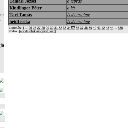
Tamási József
a leprás
Kindlinger Péter
a lét
Tari Tamás
A lét értelme
pja
a
heidt erika
A lét értelme
Lapozás:
1
...
25
26
27
28
29
30
31
32
33
34
35
36
37
38
39
40
41
42
43
44
...
638
Költõk: [
a
b
c
d
e
f
g
h
i
j
k
l
m
n
o
p
r
s
t
u
v
w
z
]
ja