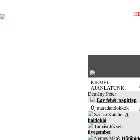
HE
KIEMELT
AJÁNLATUNK
Demény Péter
Egy fehér papírlap
Új maradandokkok
Szilasi Katalin:
A
haldokló
Tamási József:
üvegember
Nemes Máté:
Hűtőhid