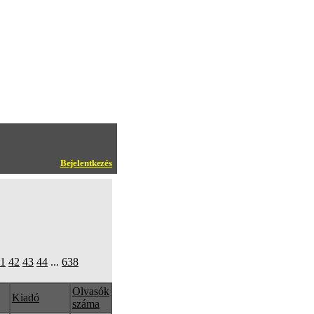
Bejelentkezés
1
42
43
44
...
638
Olvasók
Kiadó
száma