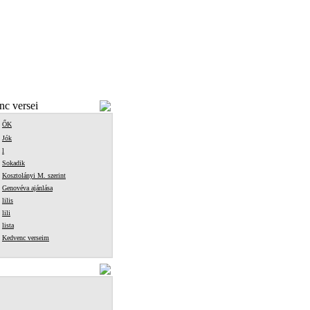
c versei
ŐK
Jók
l
Sokadik
Kosztolányi M. szerint
Genovéva ajánlása
lilis
lili
lista
Kedvenc verseim