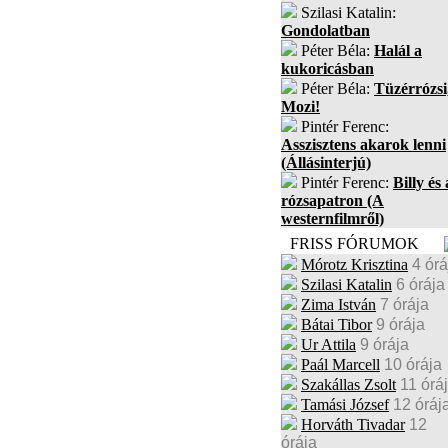
Szilasi Katalin:
Gondolatban
Péter Béla:
Halál a
kukoricásban
Péter Béla:
Tüzérrózsi
Mozi!
Pintér Ferenc:
Asszisztens akarok lenni
(Állásinterjú)
Pintér Ferenc:
Billy és 
rózsapatron (A
westernfilmről)
FRISS FÓRUMOK
Mórotz Krisztina
4 órá
Szilasi Katalin
6 órája
Zima István
7 órája
Bátai Tibor
9 órája
Ur Attila
9 órája
Paál Marcell
10 órája
Szakállas Zsolt
11 órá
Tamási József
12 óráj
Horváth Tivadar
12
órája