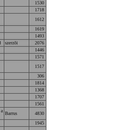
1530
1718
1612
1619
1493
d
szerzõi
2076
1446
1571
1517
306
1814
1368
1707
1561
 a
Barrus
4830
n
1945