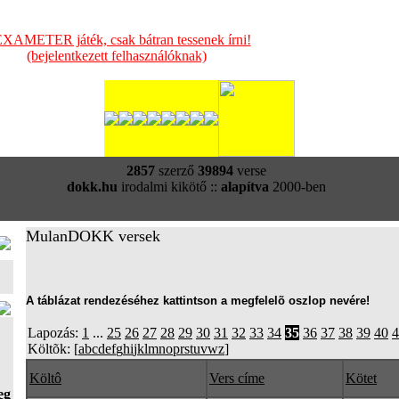
XAMETER játék, csak bátran tessenek írni!
(bejelentkezett felhasználóknak)
2857
szerző
39894
verse
dokk.hu
irodalmi kikötő ::
alapítva
2000-ben
MulanDOKK versek
A táblázat rendezéséhez kattintson a megfelelõ oszlop nevére!
Lapozás:
1
...
25
26
27
28
29
30
31
32
33
34
35
36
37
38
39
40
4
Költõk: [
a
b
c
d
e
f
g
h
i
j
k
l
m
n
o
p
r
s
t
u
v
w
z
]
Költô
Vers címe
Kötet
eg