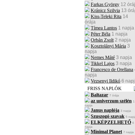
Farkas György
12 órá
Kránicz Szilvia
13 órá
Kiss-Teleki Rita
14
órája
Tímea Lantos
1 napja
Péter Béla
1 napja
Orbán Zsolt
2 napja
Kosztolányi Mária
3
napja
Nemes Máté
3 napja
Tikkel Lajos
3 napja
Francesco de Orellana
napja
Vezsenyi Ildikó
6 nap
FRISS NAPLÓK
Baltazar
7 órája
az univerzum szélén
1
napja
Janus naplója
3 napja
Szuszogó szavak
5 napj
ELKÉPZELHETŐ
6
napja
Minimal Planet
7 napja