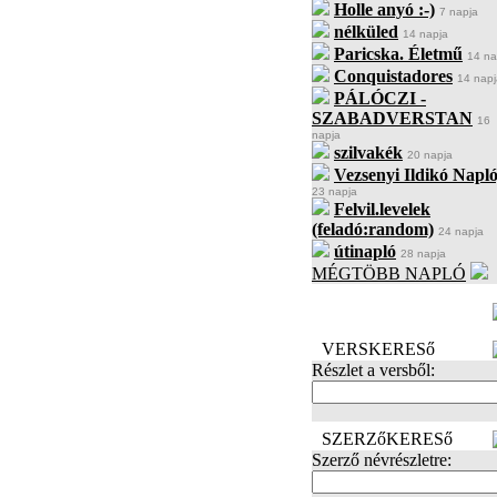
Holle anyó :-)
7 napja
nélküled
14 napja
Paricska. Életmű
14 na
Conquistadores
14 napj
PÁLÓCZI -
SZABADVERSTAN
16
napja
szilvakék
20 napja
Vezsenyi Ildikó Napló
23 napja
Felvil.levelek
(feladó:random)
24 napja
útinapló
28 napja
MÉGTÖBB NAPLÓ
BECENÉV
LEFOGLALÁSA
VERSKERESő
Részlet a versből:
SZERZőKERESő
Szerző névrészletre: