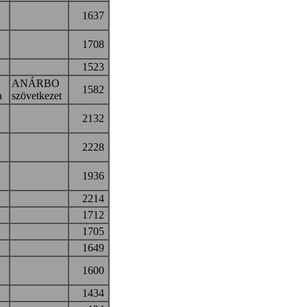
1637
1708
1523
ANÁRBO
1582
a
szövetkezet
2132
2228
1936
!
2214
1712
1705
1649
1600
1434