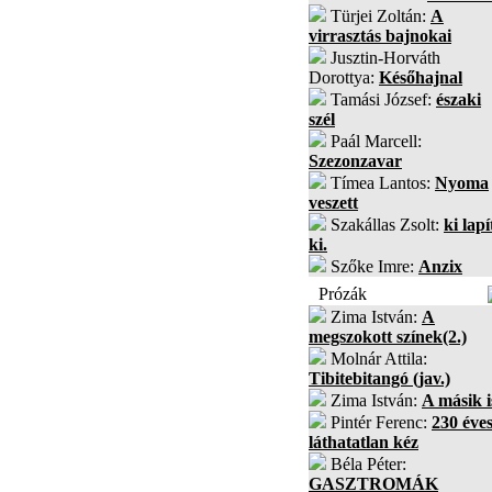
Türjei Zoltán:
A
virrasztás bajnokai
Jusztin-Horváth
Dorottya:
Későhajnal
Tamási József:
északi
szél
Paál Marcell:
Szezonzavar
Tímea Lantos:
Nyoma
veszett
Szakállas Zsolt:
ki lapí
ki.
Szőke Imre:
Anzix
Prózák
Zima István:
A
megszokott színek(2.)
Molnár Attila:
Tibitebitangó (jav.)
Zima István:
A másik i
Pintér Ferenc:
230 éves
láthatatlan kéz
Béla Péter:
GASZTROMÁK