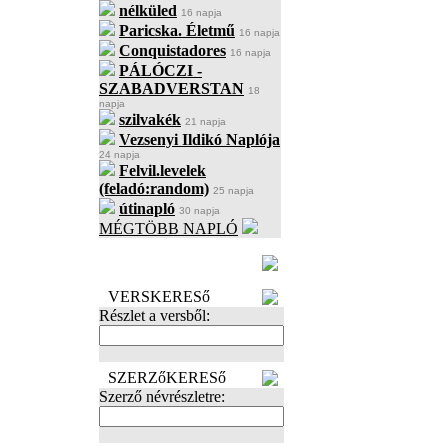
nélküled
16 napja
Paricska. Életmű
16 napja
Conquistadores
16 napja
PÁLÓCZI -
SZABADVERSTAN
18
napja
szilvakék
21 napja
Vezsenyi Ildikó Naplója
24 napja
Felvil.levelek
(feladó:random)
25 napja
útinapló
30 napja
MÉGTÖBB NAPLÓ
BECENÉV
LEFOGLALÁSA
VERSKERESő
Részlet a versből:
SZERZőKERESő
Szerző névrészletre: