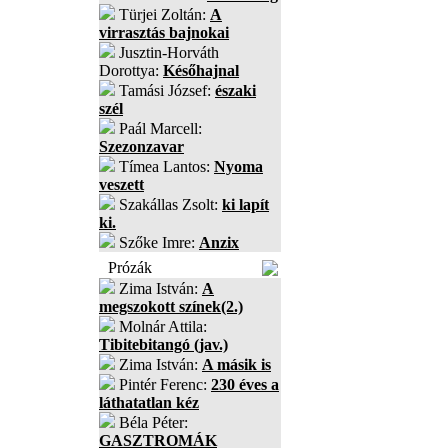
Türjei Zoltán:
A
virrasztás bajnokai
Jusztin-Horváth
Dorottya:
Későhajnal
Tamási József:
északi
szél
Paál Marcell:
Szezonzavar
Tímea Lantos:
Nyoma
veszett
Szakállas Zsolt:
ki lapít
ki.
Szőke Imre:
Anzix
Prózák
Zima István:
A
megszokott színek(2.)
Molnár Attila:
Tibitebitangó (jav.)
Zima István:
A másik is
Pintér Ferenc:
230 éves a
láthatatlan kéz
Béla Péter:
GASZTROMÁK