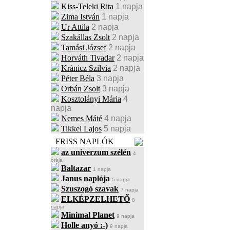
Kiss-Teleki Rita
1 napja
Zima István
1 napja
Ur Attila
2 napja
Szakállas Zsolt
2 napja
Tamási József
2 napja
Horváth Tivadar
2 napja
Kránicz Szilvia
2 napja
Péter Béla
3 napja
Orbán Zsolt
3 napja
Kosztolányi Mária
4
napja
Nemes Máté
4 napja
Tikkel Lajos
5 napja
FRISS NAPLÓK
az univerzum szélén
4
órája
Baltazar
1 napja
Janus naplója
5 napja
Szuszogó szavak
7 napja
ELKÉPZELHETŐ
8
napja
Minimal Planet
9 napja
Holle anyó :-)
9 napja