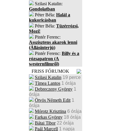
Szilasi Katalin:
Gondolatban
Péter Béla:
Halál a
kukoricásban
Péter Béla:
Tüzérrózsi,
Mozi!
Pintér Ferenc:
Asszisztens akarok lenni
(Állásinterjú)
Pintér Ferenc:
Billy és a
rózsapatron (A
westernfilmről)
FRISS FÓRUMOK
Szilasi Katalin
19 perce
Tímea Lantos
1 órája
Debreczeny György
1
órája
Ötvös Németh Edit
1
órája
Mórotz Krisztina
6 órája
Farkas György
18 órája
Bátai Tibor
22 órája
Paál Marcell
1 napja