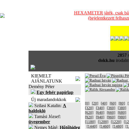
HEXAMETER játék, csak bátra
(bejelentkezett felhas
2857
s
dokk.hu
irodalm
KIEMELT
AJÁNLATUNK
Demény Péter
Egy fehér papírlap
Új maradandokkok
[0]
[20]
[40]
[60]
[80]
Szilasi Katalin:
A
[320]
[340]
[360]
[380]
haldokló
[620]
[640]
[660]
[680]
Tamási József:
[920]
[940]
[960]
[980]
üvegember
[1180]
[1200]
[1220]
[12
[1440]
[1460]
[1480]
[1
Nemes Máté:
Hűtőhideg