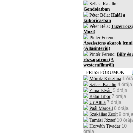
Szilasi Katalin:
Gondolatban
Péter Béla:
Halál a
kukoricásban
Péter Béla:
Tüzérrózsi
Mozi!
Pintér Ferenc:
Asszisztens akarok lenni
(Állásinterjú)
Pintér Ferenc:
Billy és 
rózsapatron (A
westernfilmről)
FRISS FÓRUMOK
Mórotz Krisztina
1 órá
Szilasi Katalin
4 órája
Zima István
5 órája
Bátai Tibor
7 órája
Ur Attila
7 órája
Paál Marcell
8 órája
Szakállas Zsolt
9 óráj
Tamási József
10 óráj
Horváth Tivadar
10
órája