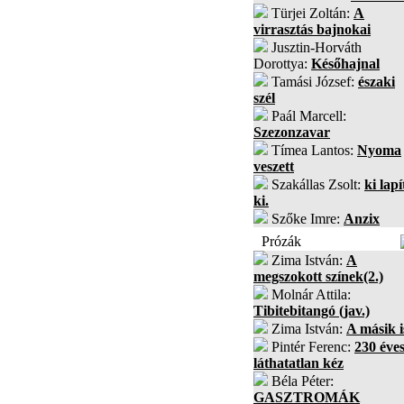
Türjei Zoltán:
A
virrasztás bajnokai
Jusztin-Horváth
Dorottya:
Későhajnal
Tamási József:
északi
szél
Paál Marcell:
Szezonzavar
Tímea Lantos:
Nyoma
veszett
Szakállas Zsolt:
ki lapí
ki.
Szőke Imre:
Anzix
Prózák
Zima István:
A
megszokott színek(2.)
Molnár Attila:
Tibitebitangó (jav.)
Zima István:
A másik i
Pintér Ferenc:
230 éves
láthatatlan kéz
Béla Péter:
GASZTROMÁK