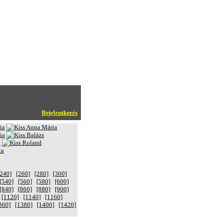
Bejelentkezés
[240]
[260]
[280]
[300]
[540]
[560]
[580]
[600]
[840]
[860]
[880]
[900]
[1120]
[1140]
[1160]
360]
[1380]
[1400]
[1420]