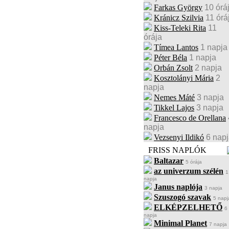
Farkas György
10 órá
Kránicz Szilvia
11 órá
Kiss-Teleki Rita
11
órája
Tímea Lantos
1 napja
Péter Béla
1 napja
Orbán Zsolt
2 napja
Kosztolányi Mária
2
napja
Nemes Máté
3 napja
Tikkel Lajos
3 napja
Francesco de Orellana
napja
Vezsenyi Ildikó
6 nap
FRISS NAPLÓK
Baltazar
5 órája
az univerzum szélén
1
napja
Janus naplója
3 napja
Szuszogó szavak
5 napj
ELKÉPZELHETŐ
6
napja
Minimal Planet
7 napja