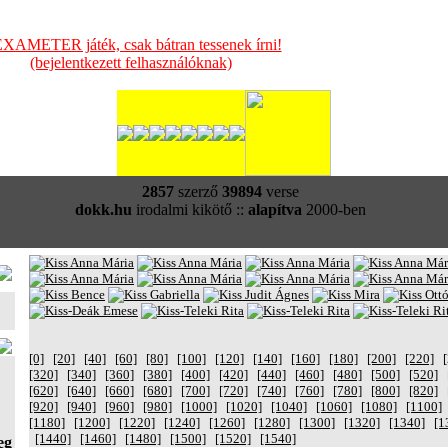
XAMETER játék, csak bátran tessenek írni!
(bejelentkezett felhasználóknak)
2857
szerző
39894
verse
dokk.hu
irodalmi kikötő ::
alapítva
2000-ben
[0]
[20]
[40]
[60]
[80]
[100]
[120]
[140]
[160]
[180]
[200]
[220]
[320]
[340]
[360]
[380]
[400]
[420]
[440]
[460]
[480]
[500]
[520]
[620]
[640]
[660]
[680]
[700]
[720]
[740]
[760]
[780]
[800]
[820]
[920]
[940]
[960]
[980]
[1000]
[1020]
[1040]
[1060]
[1080]
[1100]
[1180]
[1200]
[1220]
[1240]
[1260]
[1280]
[1300]
[1320]
[1340]
[1
[1440]
[1460]
[1480]
[1500]
[1520]
[1540]
eg