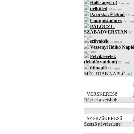
Holle anyó :-)
7 napja
nélküled
14 napja
Paricska. Életmű
14 na
Conquistadores
14 napj
PÁLÓCZI -
SZABADVERSTAN
16
napja
szilvakék
20 napja
Vezsenyi Ildikó Napló
23 napja
Felvil.levelek
(feladó:random)
23 napja
útinapló
28 napja
MÉGTÖBB NAPLÓ
BECENÉV
LEFOGLALÁSA
VERSKERESő
Részlet a versből:
SZERZőKERESő
Szerző névrészletre: