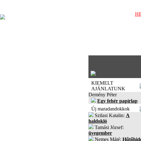
HE
KIEMELT
AJÁNLATUNK
Demény Péter
Egy fehér papírlap
Új maradandokkok
Szilasi Katalin:
A
haldokló
Tamási József:
üvegember
Nemes Máté:
Hűtőhid