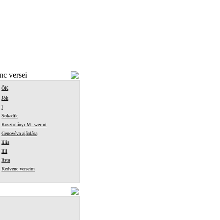
c versei
ŐK
Jók
l
Sokadik
Kosztolányi M. szerint
Genovéva ajánlása
lilis
lili
lista
Kedvenc verseim