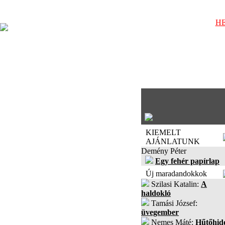
HE
KIEMELT
AJÁNLATUNK
Demény Péter
Egy fehér papírlap
Új maradandokkok
Szilasi Katalin:
A
haldokló
Tamási József:
üvegember
Nemes Máté:
Hűtőhid