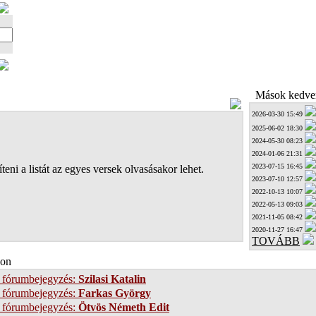
Mások kedven
2026-03-30 15:49
2025-06-02 18:30
2024-05-30 08:23
2024-01-06 21:31
2023-07-15 16:45
teni a listát az egyes versek olvasásakor lehet.
2023-07-10 12:57
2022-10-13 10:07
2022-05-13 09:03
2021-11-05 08:42
2020-11-27 16:47
TOVÁBB
on
 fórumbejegyzés:
Szilasi Katalin
 fórumbejegyzés:
Farkas György
 fórumbejegyzés:
Ötvös Németh Edit