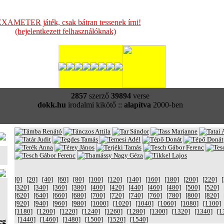
XAMETER játék, csak bátran tessenek írni!
(bejelentkezett felhasználóknak)
2857
szerző
39894
verse
dokk.hu
irodalmi kikötő ::
alapítva
2000-ben
[0]
[20]
[40]
[60]
[80]
[100]
[120]
[140]
[160]
[180]
[200]
[220]
[320]
[340]
[360]
[380]
[400]
[420]
[440]
[460]
[480]
[500]
[520]
[620]
[640]
[660]
[680]
[700]
[720]
[740]
[760]
[780]
[800]
[820]
[920]
[940]
[960]
[980]
[1000]
[1020]
[1040]
[1060]
[1080]
[1100]
[1180]
[1200]
[1220]
[1240]
[1260]
[1280]
[1300]
[1320]
[1340]
[1
[1440]
[1460]
[1480]
[1500]
[1520]
[1540]
eg