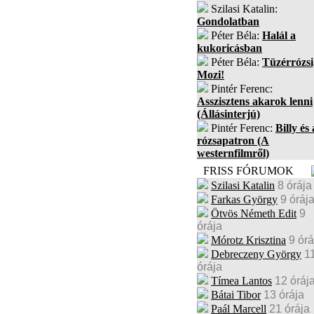
Szilasi Katalin:
Gondolatban
Péter Béla:
Halál a
kukoricásban
Péter Béla:
Tüzérrózsi
Mozi!
Pintér Ferenc:
Asszisztens akarok lenni
(Állásinterjú)
Pintér Ferenc:
Billy és 
rózsapatron (A
westernfilmről)
FRISS FÓRUMOK
Szilasi Katalin
8 órája
Farkas György
9 óráj
Ötvös Németh Edit
9
órája
Mórotz Krisztina
9 órá
Debreczeny György
1
órája
Tímea Lantos
12 óráj
Bátai Tibor
13 órája
Paál Marcell
21 órája