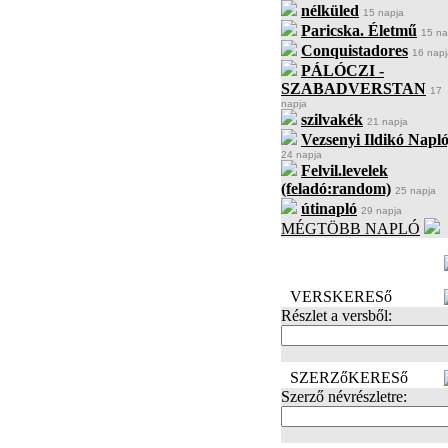
nélküled
15 napja
Paricska. Életmű
15 na
Conquistadores
16 napj
PÁLÓCZI -
SZABADVERSTAN
17
napja
szilvakék
21 napja
Vezsenyi Ildikó Napló
24 napja
Felvil.levelek
(feladó:random)
25 napja
útinapló
29 napja
MÉGTÖBB NAPLÓ
BECENÉV
LEFOGLALÁSA
VERSKERESő
Részlet a versből:
SZERZőKERESő
Szerző névrészletre: