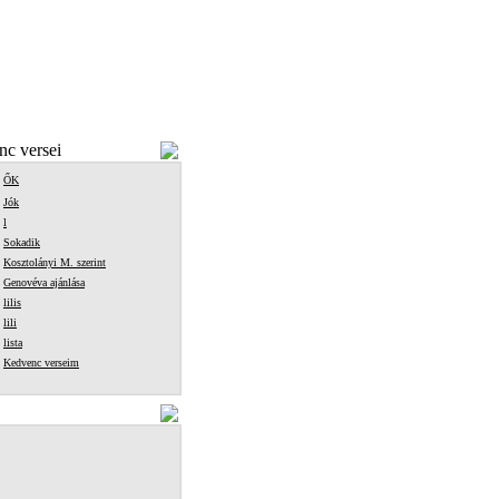
c versei
ŐK
Jók
l
Sokadik
Kosztolányi M. szerint
Genovéva ajánlása
lilis
lili
lista
Kedvenc verseim