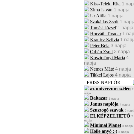
Kiss-Teleki Rita
1 nap
Zima István
1 napja
Ur Attila
1 napja
Szakállas Zsolt
1 napj
Tamási József
1 napja
Horváth Tivadar
1 nap
Kránicz Szilvia
1 napj
Péter Béla
3 napja
Orbán Zsolt
3 napja
Kosztolányi Mária
4
napja
Nemes Máté
4 napja
Tikkel Lajos
4 napja
FRISS NAPLÓK
az univerzum szélén
2
órája
Baltazar
1 napja
Janus naplója
4 napja
Szuszogó szavak
6 napj
ELKÉPZELHETŐ
7
napja
Minimal Planet
8 napja
Holle anyó :-)
8 napja