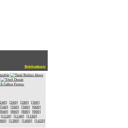
Bejelentkezés
[240]
[260]
[280]
[300]
[540]
[560]
[580]
[600]
[840]
[860]
[880]
[900]
[1120]
[1140]
[1160]
360]
[1380]
[1400]
[1420]