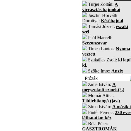
Türjei Zoltán:
A
virrasztás bajnokai
Jusztin-Horváth
Dorottya:
Későhajnal
Tamási József:
északi
szél
Paál Marcell:
Szezonzavar
Tímea Lantos:
Nyoma
veszett
Szakállas Zsolt:
ki lapí
ki.
Szőke Imre:
Anzix
Prózák
Zima István:
A
megszokott színek(2.)
Molnár Attila:
Tibitebitangó (jav.)
Zima István:
A másik i
Pintér Ferenc:
230 éves
láthatatlan kéz
Béla Péter:
GASZTROMÁK