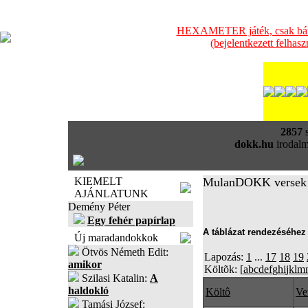
HEXAMETER játék, csak bátra
(bejelentkezett felhas
2857
s
dokk.hu
irodalm
KIEMELT
MulanDOKK versek
AJÁNLATUNK
Demény Péter
Egy fehér papírlap
A táblázat rendezéséhez 
Új maradandokkok
Ötvös Németh Edit:
Lapozás:
1
...
17
18
19
amikor
Költõk: [
a
b
c
d
e
f
g
h
i
j
k
l
m
Szilasi Katalin:
A
haldokló
Költô
Ve
Tamási József: