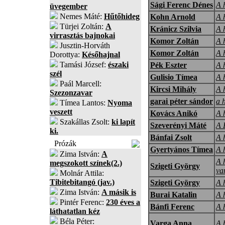
Sági Ferenc Dénes
A 
üvegember
Nemes Máté:
Hűtőhideg
Kohn Arnold
A 
Türjei Zoltán:
A
Kránicz Szilvia
A 
virrasztás bajnokai
Komor Zoltán
A 
Jusztin-Horváth
Komor Zoltán
A 
Dorottya:
Későhajnal
Tamási József:
északi
Pék Eszter
A 
szél
Gulisio Tímea
A 
Paál Marcell:
Kircsi Mihály
A 
Szezonzavar
garai péter sándor
a 
Tímea Lantos:
Nyoma
veszett
Kovács Anikó
A 
Szakállas Zsolt:
ki lapít
Szeverényi Máté
A 
ki.
Bánfai Zsolt
A 
Prózák
Gyertyános Tímea
A 
Zima István:
A
A 
megszokott színek(2.)
Szigeti György
va
Molnár Attila:
Tibitebitangó (jav.)
Szigeti György
A 
Zima István:
A másik is
Burai Katalin
A 
Pintér Ferenc:
230 éves a
Bánfi Ferenc
A 
láthatatlan kéz
Béla Péter:
Varga Anna
A 