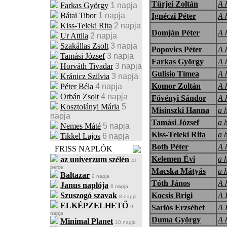
Türjei Zoltán
A 
Farkas György
1 napja
Bátai Tibor
1 napja
Ignéczi Péter
A 
Kiss-Teleki Rita
2 napja
Domján Péter
A 
Ur Attila
2 napja
Szakállas Zsolt
3 napja
Popovics Péter
A 
Tamási József
3 napja
Farkas György
A 
Horváth Tivadar
3 napja
Gulisio Tímea
A 
Kránicz Szilvia
3 napja
Komor Zoltán
A 
Péter Béla
4 napja
Orbán Zsolt
4 napja
Fövényi Sándor
A 
Kosztolányi Mária
5
Misinszki Hanna
a 
napja
Tamási József
a 
Nemes Máté
5 napja
Kiss-Teleki Rita
a 
Tikkel Lajos
6 napja
Both Péter
A 
FRISS NAPLÓK
Kelemen Évi
a 
az univerzum szélén
41
perce
Macska Mátyás
a 
Baltazar
2 napja
Tóth János
A 
Janus naplója
6 napja
Szuszogó szavak
Kocsis Brigi
A 
8 napja
ELKÉPZELHETŐ
Sarlós Erzsébet
A 
9
napja
Duma György
A 
Minimal Planet
10 napja