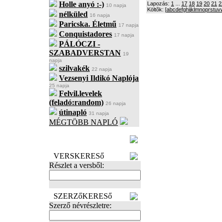
Holle anyó :-)
Lapozás:
1
...
17
18
19
20
21
2
10 napja
Költõk: [
a
b
c
d
e
f
g
h
i
j
k
l
m
n
o
p
r
s
t
u
v
nélküled
16 napja
Paricska. Életmű
17 napja
Conquistadores
17 napja
PÁLÓCZI -
SZABADVERSTAN
19
napja
szilvakék
22 napja
Vezsenyi Ildikó Naplója
25 napja
Felvil.levelek
(feladó:random)
26 napja
útinapló
31 napja
MÉGTÖBB NAPLÓ
BECENÉV
LEFOGLALÁSA
VERSKERESő
Részlet a versből:
SZERZőKERESő
Szerző névrészletre: