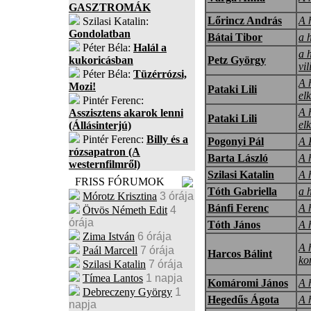
GASZTROMÁK
Lőrincz András
A 
Szilasi Katalin:
Gondolatban
Bátai Tibor
a 
Péter Béla:
Halál a
a 
kukoricásban
Petz György
vil
Péter Béla:
Tüzérrózsi,
A 
Mozi!
Pataki Lili
el
Pintér Ferenc:
A 
Asszisztens akarok lenni
Pataki Lili
el
(Állásinterjú)
Pintér Ferenc:
Billy és a
Pogonyi Pál
A 
rózsapatron (A
Barta László
A 
westernfilmről)
Szilasi Katalin
A 
FRISS FÓRUMOK
Tóth Gabriella
a 
Mórotz Krisztina
3 órája
Bánfi Ferenc
A 
Ötvös Németh Edit
4
órája
Tóth János
A 
Zima István
6 órája
A 
Paál Marcell
7 órája
Harcos Bálint
ko
Szilasi Katalin
7 órája
Tímea Lantos
1 napja
Komáromi János
A 
Debreczeny György
1
Hegedűs Ágota
A 
napja