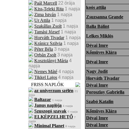
Paál Marcell
22 órája
koós attila
Kiss-Teleki Rita
1 napja
Zima István
1 napja
Zsuzsanna Grande
Ur Attila
1 napja
Szakállas Zsolt
1 napja
Balla Bálint
Tamási József
1 napja
Lelkes Miklós
Horváth Tivadar
1 napja
Kránicz Szilvia
1 napja
Dévai Imre
Péter Béla
3 napja
Kőmüves Klára
Orbán Zsolt
3 napja
Kosztolányi Mária
4
Dévai Imre
napja
Nagy Judit
Nemes Máté
4 napja
Tikkel Lajos
4 napja
Horváth Tivadar
FRISS NAPLÓK
Dévai Imre
az univerzum szélén
21
Poroszlay Gabriella
órája
Baltazar
1 napja
Szabó Katalin
Janus naplója
4 napja
Szuszogó szavak
Kőmüves Klára
6 napja
ELKÉPZELHETŐ
Dévai Imre
7
napja
Dévai Imre
Minimal Planet
8 napja