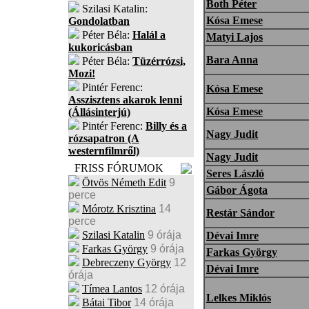
Both Péter
Szilasi Katalin:
Kósa Emese
Gondolatban
Péter Béla:
Halál a
Matyi Lajos
kukoricásban
Bara Anna
Péter Béla:
Tüzérrózsi,
Mozi!
Pintér Ferenc:
Kósa Emese
Asszisztens akarok lenni
Kósa Emese
(Állásinterjú)
Pintér Ferenc:
Billy és a
Nagy Judit
rózsapatron (A
westernfilmről)
Nagy Judit
FRISS FÓRUMOK
Seres László
Ötvös Németh Edit
9
Gábor Ágota
perce
Mórotz Krisztina
14
Restár Sándor
perce
Szilasi Katalin
9 órája
Dévai Imre
Farkas György
9 órája
Farkas György
Debreczeny György
12
Dévai Imre
órája
Tímea Lantos
12 órája
Lelkes Miklós
Bátai Tibor
14 órája