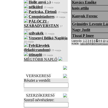
Holle anyó :-)
Kovács Emőke
8 napja
nélküled
15 napja
koós attila
Paricska. Életmű
15 napja
Kanyuk Ferenc
Conquistadores
16 napja
PÁLÓCZI -
Gyimóthy Levente Lá
SZABADVERSTAN
17
Nagy Judit
napja
szilvakék
21 napja
Tiszai P Imre
Vezsenyi Ildikó Naplója
Lapozás:
1
2
3
4
5
6
7
8
9
10
1
24 napja
Költõk: [
a
b
c
d
e
f
g
h
i
j
k
l
m
n
o
p
r
s
t
u
v
Felvil.levelek
(feladó:random)
25 napja
útinapló
29 napja
MÉGTÖBB NAPLÓ
BECENÉV
LEFOGLALÁSA
VERSKERESő
Részlet a versből:
SZERZőKERESő
Szerző névrészletre: