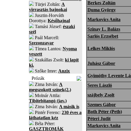
Berkes Zoltán
Türjei Zoltán:
A
virrasztás bajnokai
Duma György
Jusztin-Horváth
Markovics Anita
Dorottya:
Későhajnal
Tamási József:
északi
Szinay L. Balázs
szél
Sarlós Erzsébet
Paál Marcell:
Szezonzavar
Lelkes Miklós
Tímea Lantos:
Nyoma
veszett
Szakállas Zsolt:
ki lapít
Juhász Gábor
ki.
Szőke Imre:
Anzix
Gyimóthy Levente Lá
Prózák
Zima István:
A
Seres László
megszokott színek(2.)
szájbely Zsolt
Molnár Attila:
Tibitebitangó (jav.)
Szemes Gábor
Zima István:
A másik is
Both Péter (Peth)
Pintér Ferenc:
230 éves a
láthatatlan kéz
Péteri Judit
Béla Péter:
Markovics Anita
GASZTROMÁK