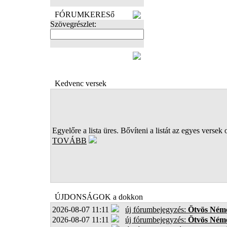
FÓRUMKERESő
Szövegrészlet:
FOTÓK
Kedvenc versek
Egyelőre a lista üres. Bővíteni a listát az egyes versek 
TOVÁBB
ÚJDONSÁGOK a dokkon
2026-08-07 11:11
új fórumbejegyzés:
Ötvös Néme
2026-08-07 11:11
új fórumbejegyzés:
Ötvös Néme