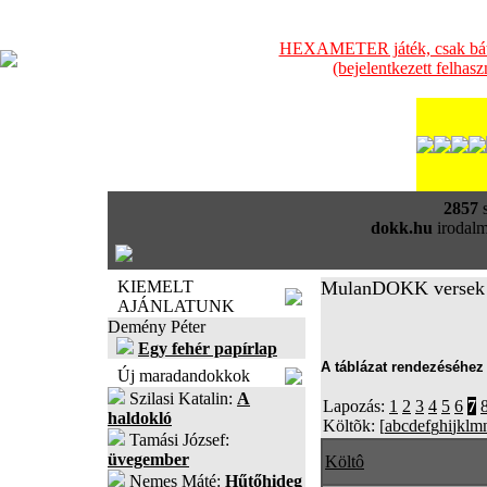
HEXAMETER játék, csak bátra
(bejelentkezett felhas
2857
s
dokk.hu
irodalm
KIEMELT
MulanDOKK versek
AJÁNLATUNK
Demény Péter
Egy fehér papírlap
A táblázat rendezéséhez 
Új maradandokkok
Szilasi Katalin:
A
Lapozás:
1
2
3
4
5
6
7
haldokló
Költõk: [
a
b
c
d
e
f
g
h
i
j
k
l
m
Tamási József:
üvegember
Költô
Nemes Máté:
Hűtőhideg