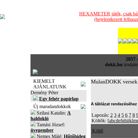
HEXAMETER játék, csak bátra
(bejelentkezett felhas
2857
s
dokk.hu
irodalm
KIEMELT
MulanDOKK versek
AJÁNLATUNK
Demény Péter
Egy fehér papírlap
A táblázat rendezéséhez 
Új maradandokkok
Szilasi Katalin:
A
Lapozás:
2
3
4
5
6
7
8
haldokló
Költõk: [
a
b
c
d
e
f
g
h
i
j
k
l
m
Tamási József:
üvegember
Költô
Nemes Máté:
Hűtőhideg