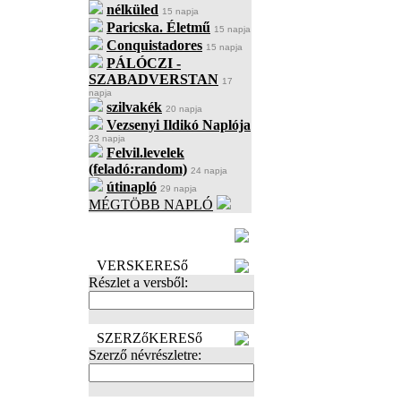
nélküled
15 napja
Paricska. Életmű
15 napja
Conquistadores
15 napja
PÁLÓCZI -
SZABADVERSTAN
17
napja
szilvakék
20 napja
Vezsenyi Ildikó Naplója
23 napja
Felvil.levelek
(feladó:random)
24 napja
útinapló
29 napja
MÉGTÖBB NAPLÓ
BECENÉV
LEFOGLALÁSA
VERSKERESő
Részlet a versből:
SZERZőKERESő
Szerző névrészletre: