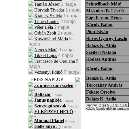
Schnellbach Máté
Tamási József
1 napja
Horváth Tivadar
1 napja
Miskolczi B. László
Kránicz Szilvia
1 napja
Sági Ferenc Dénes
Tímea Lantos
2 napja
Károly Bálint
Péter Béla
2 napja
Pion István
Orbán Zsolt
2 napja
Boros György László
Kosztolányi Mária
3
napja
Balázs K. Attila
Nemes Máté
3 napja
Szeifert Natália
Tikkel Lajos
4 napja
Hodász András
Francesco de Orellana
5
napja
Károly Bálint
Vezsenyi Ildikó
7 napja
Balázs K. Attila
FRISS NAPLÓK
Toroczkay András
az univerzum szélén
7
órája
Fekete Orsolya
Baltazar
1 napja
Balázs K. Attila
Janus naplója
4 napja
Szuszogó szavak
Lapozás:
2
3
4
5
6
7
8
9
10
11
6 napja
Költõk: [
a
b
c
d
e
f
g
h
i
j
k
l
m
n
o
p
r
s
t
u
v
ELKÉPZELHETŐ
7
napja
Minimal Planet
8 napja
Holle anyó :-)
8 napja