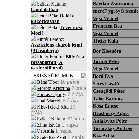
Bagdán Zsuzsanna
Szilasi Katalin:
Gondolatban
cnereF ygröyG icemle
Péter Béla:
Halál a
Viga Vendel
kukoricásban
Franczen Bea
Péter Béla:
Tüzérrózsi,
Mozi!
Viga Vendel
Pintér Ferenc:
Theisz Kata
Asszisztens akarok lenni
(Állásinterjú)
Bor Eleonóra
Pintér Ferenc:
Billy és a
Torma Péter
rózsapatron (A
westernfilmről)
Viga Vendel
FRISS FÓRUMOK
Bozó Éva
Bátai Tibor
10 perce
Seres László
Mórotz Krisztina
2 órája
Csengődi Péter
Farkas György
2 órája
Tálos Barbara
Paál Marcell
8 órája
Kósa Emese
Kiss-Teleki Rita
13
órája
Draskóczy Ágnes
Szilasi Katalin
22 órája
Antalovics Péter
Zima István
1 napja
Toroczkay András
Ur Attila
1 napja
Kiss Attila
Szakállas Zsolt
1 napja