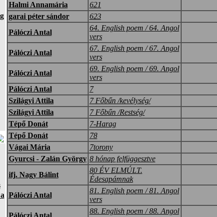
Halmi Annamária
621
g
garai péter sándor
623
64. English poem / 64. Angol
Pálóczi Antal
vers
67. English poem / 67. Angol
Pálóczi Antal
vers
69. English poem / 69. Angol
Pálóczi Antal
vers
Pálóczi Antal
7
Szilágyi Attila
7 Főbűn /kevélység/
Szilágyi Attila
7 Főbűn /Restség/
Tépő Donát
7-Harag
Tépő Donát
78
Vágai Mária
7torony
Gyurcsi - Zalán György
8 hónap felfüggesztve
80 ÉV ELMÚLT.
ifj. Nagy Bálint
Édesapámnak
s
81. English poem / 81. Angol
 a
Pálóczi Antal
vers
88. English poem / 88. Angol
Pálóczi Antal