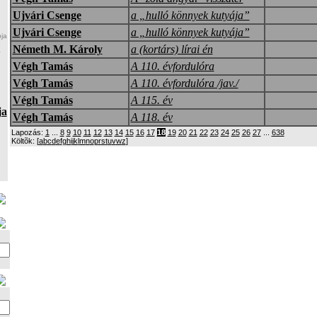
Ujvári Csenge
a „hulló könnyek kutyája”
Ujvári Csenge
a „hulló könnyek kutyája”
ja
Németh M. Károly
a (kortárs) lírai én
a
Végh Tamás
A 110. évfordulóra
Végh Tamás
A 110. évfordulóra /jav./
Végh Tamás
A 115. év
ja
Végh Tamás
A 118. év
Lapozás:
1
...
8
9
10
11
12
13
14
15
16
17
18
19
20
21
22
23
24
25
26
27
...
638
Költõk: [
a
b
c
d
e
f
g
h
i
j
k
l
m
n
o
p
r
s
t
u
v
w
z
]