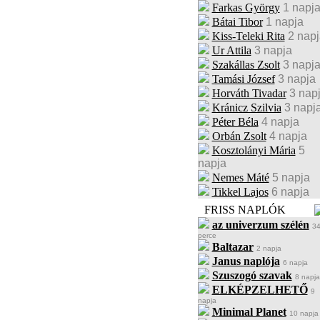
Farkas György
1 napj
Bátai Tibor
1 napja
Kiss-Teleki Rita
2 napj
Ur Attila
3 napja
Szakállas Zsolt
3 napj
Tamási József
3 napja
Horváth Tivadar
3 nap
Kránicz Szilvia
3 napj
Péter Béla
4 napja
Orbán Zsolt
4 napja
Kosztolányi Mária
5
napja
Nemes Máté
5 napja
Tikkel Lajos
6 napja
FRISS NAPLÓK
az univerzum szélén
3
perce
Baltazar
2 napja
Janus naplója
6 napja
Szuszogó szavak
8 napja
ELKÉPZELHETŐ
9
napja
Minimal Planet
10 napja