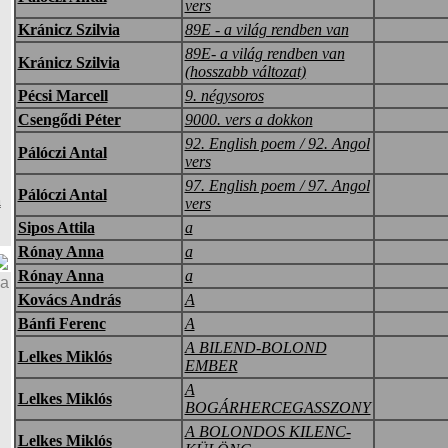
vers
Kránicz Szilvia
89E - a világ rendben van
89E- a világ rendben van
Kránicz Szilvia
(hosszabb változat)
Pécsi Marcell
9. négysoros
Csengődi Péter
9000. vers a dokkon
92. English poem / 92. Angol
Pálóczi Antal
vers
97. English poem / 97. Angol
Pálóczi Antal
a
vers
Sipos Attila
a
Rónay Anna
a
Rónay Anna
a
ja
Kovács András
A
Bánfi Ferenc
A
A BILEND-BOLOND
Lelkes Miklós
EMBER
A
Lelkes Miklós
BOGÁRHERCEGASSZONY
A BOLONDOS KILENC-
Lelkes Miklós