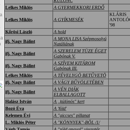
KÜLÖNC
a
Lelkes Miklós
A GYERMEKKORI ERDŐ
KLÁRIS
a
Lelkes Miklós
A GYÍKMESÉK
ANTOLÓ
'98
a
Kőrösi László
A hold
ja
A MONA LISA Szépmosolyú
ifj. Nagy Bálint
a
Natáliának
A SZERELEM TÜZE ÉGET
ifj. Nagy Bálint
Gabónak V.
A SZÍVEM KITÁROM
ifj. Nagy Bálint
Gabónak III.
Lelkes Miklós
A TÉVELYGÕ BETÛVETÕ
ifj. Nagy Bálint
A VÁGY BÛVÖLETÉBEN
A VÉN DIÁK
ifj. Nagy Bálint
4
ELBALLAGOTT
Halász István
A ,,különös" kert
Bozó Éva
A 'föld'
Kelemen Évi
A "giccses" pillanat
L. Miklós Péter
A "KÖNNYEK"-BÕL /1/
Végh Tamás
A "zöld angyal" visszatér