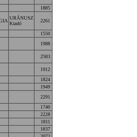
1885
URÁNUSZ
GIA
2261
Kiadó
1550
1988
2583
1912
1824
1949
2291
1740
2228
1811
1837
2072