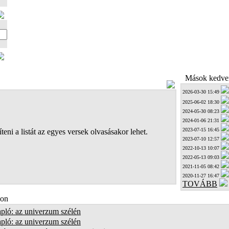
Mások kedven
2026-03-30 15:49
2025-06-02 18:30
2024-05-30 08:23
2024-01-06 21:31
2023-07-15 16:45
teni a listát az egyes versek olvasásakor lehet.
2023-07-10 12:57
2022-10-13 10:07
2022-05-13 09:03
2021-11-05 08:42
2020-11-27 16:47
TOVÁBB
on
pló: az univerzum szélén
pló: az univerzum szélén