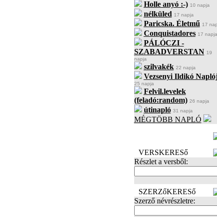
Holle anyó :-)
10 napja
nélküled
17 napja
Paricska. Életmű
17 nap
Conquistadores
17 napj
PÁLÓCZI -
SZABADVERSTAN
19
napja
szilvakék
22 napja
Vezsenyi Ildikó Napló
25 napja
Felvil.levelek
(feladó:random)
26 napja
útinapló
31 napja
MÉGTÖBB NAPLÓ
BECENÉV
LEFOGLALÁSA
VERSKERESő
Részlet a versből:
SZERZőKERESő
Szerző névrészletre: