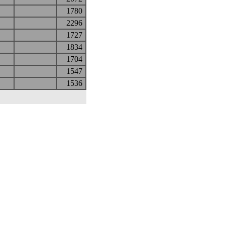
1780
2296
1727
1834
1704
1547
1536