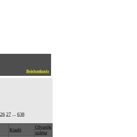
Bejelentkezés
26
27
...
638
Olvasók
Kiadó
száma