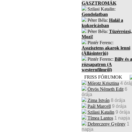
GASZTROMÁK
Szilasi Katalin:
Gondolatban
Péter Béla:
Halál a
kukoricásban
Péter Béla:
Tüzérrózsi,
Mozi!
Pintér Ferenc:
Asszisztens akarok lenni
(Állásinterjú)
Pintér Ferenc:
Billy és 
rózsapatron (A
westernfilmről)
FRISS FÓRUMOK
Mórotz Krisztina
4 órá
Ötvös Németh Edit
6
órája
Zima István
8 órája
Paál Marcell
9 órája
Szilasi Katalin
9 órája
Tímea Lantos
1 napja
Debreczeny György
1
napja