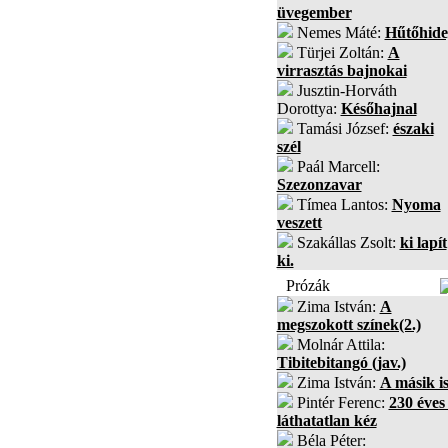
üvegember
Nemes Máté:
Hűtőhide
Türjei Zoltán:
A
virrasztás bajnokai
Jusztin-Horváth
Dorottya:
Későhajnal
Tamási József:
északi
szél
Paál Marcell:
Szezonzavar
Tímea Lantos:
Nyoma
veszett
Szakállas Zsolt:
ki lapít
ki.
Prózák
Zima István:
A
megszokott színek(2.)
Molnár Attila:
Tibitebitangó (jav.)
Zima István:
A másik i
Pintér Ferenc:
230 éves
láthatatlan kéz
Béla Péter: