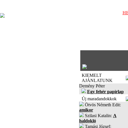
HE
KIEMELT
AJÁNLATUNK
Demény Péter
Egy fehér papírlap
Új maradandokkok
Ötvös Németh Edit:
amikor
Szilasi Katalin:
A
haldokló
Tamási József: