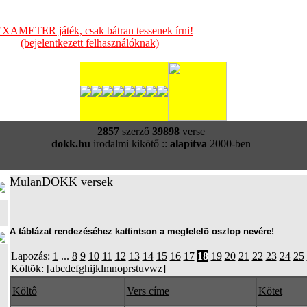
XAMETER játék, csak bátran tessenek írni!
(bejelentkezett felhasználóknak)
2857
szerző
39898
verse
dokk.hu
irodalmi kikötő ::
alapítva
2000-ben
MulanDOKK versek
A táblázat rendezéséhez kattintson a megfelelõ oszlop nevére!
Lapozás:
1
...
8
9
10
11
12
13
14
15
16
17
18
19
20
21
22
23
24
25
Költõk: [
a
b
c
d
e
f
g
h
i
j
k
l
m
n
o
p
r
s
t
u
v
w
z
]
Költô
Vers címe
Kötet