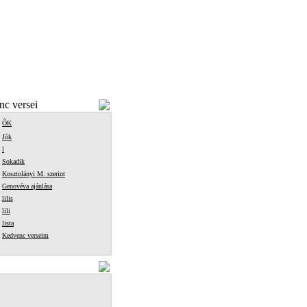
c versei
ŐK
Jók
l
Sokadik
Kosztolányi M. szerint
Genovéva ajánlása
lilis
lili
lista
Kedvenc verseim